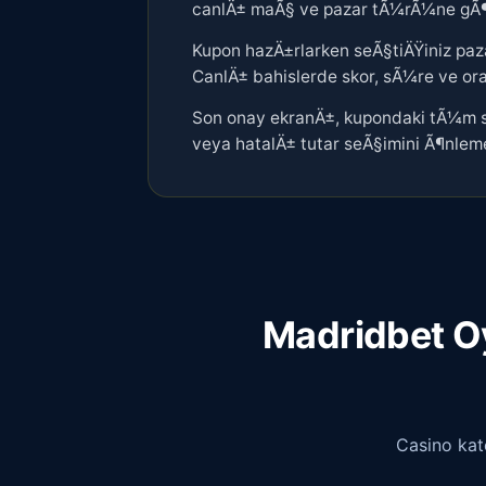
canlÄ± maÃ§ ve pazar tÃ¼rÃ¼ne gÃ¶r
Kupon hazÄ±rlarken seÃ§tiÄŸiniz pa
CanlÄ± bahislerde skor, sÃ¼re ve ora
Son onay ekranÄ±, kupondaki tÃ¼m s
veya hatalÄ± tutar seÃ§imini Ã¶nle
Madridbet O
Casino kate