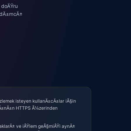
, doÄŸru
ardÄ±mcÄ±
izlemek isteyen kullanÄ±cÄ±lar iÃ§in
tÄ±nÄ±n HTTPS Ã¼zerinden
aklarÄ± ve iÅŸlem geÃ§miÅŸi aynÄ±