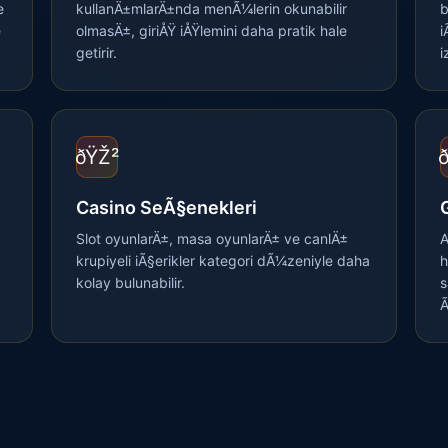
e
kullanÄ±mlarÄ±nda menÃ¼lerin okunabilir
b
e
olmasÄ±, giriÅŸ iÅŸlemini daha pratik hale
i
getirir.
i
ðŸŽ²
ð
Casino SeÃ§enekleri
Slot oyunlarÄ±, masa oyunlarÄ± ve canlÄ±
A
krupiyeli iÃ§erikler kategori dÃ¼zeniyle daha
h
kolay bulunabilir.
s
Ã