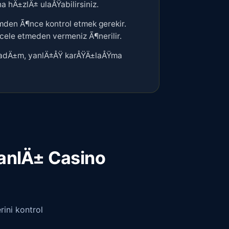
hÄ±zlÄ± ulaÅŸabilirsiniz.
den Ã¶nce kontrol etmek gerekir.
acele etmeden vermeniz Ã¶nerilir.
u adÄ±m, yanlÄ±ÅŸ karÅŸÄ±laÅŸma
anlÄ± Casino
rini kontrol