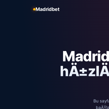
Madridbet
Madri
hÄ±zlÄ
Bu sayf
baÄŸla