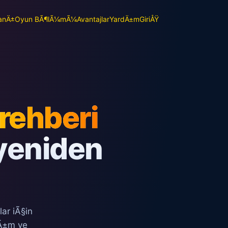
lanÄ±
Oyun BÃ¶lÃ¼mÃ¼
Avantajlar
YardÄ±m
GiriÅŸ
rehberi
yeniden
ar iÃ§in
nÄ±m ve