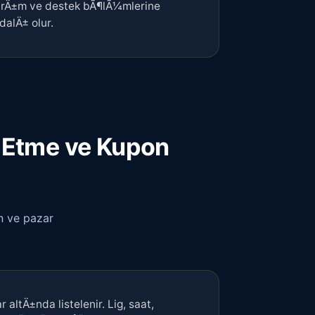
Ä±rÄ±m ve destek bÃ¶lÃ¼mlerine
dalÄ± olur.
 Etme ve Kupon
n ve pazar
ltÄ±nda listelenir. Lig, saat,