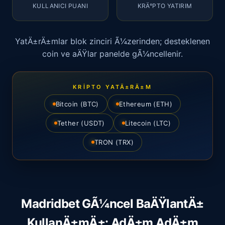
KULLANICI PUANI
KRÄ°PTO YATIRIM
YatÄ±rÄ±mlar blok zinciri Ã¼zerinden; desteklenen
coin ve aÄŸlar panelde gÃ¼ncellenir.
KRIPTO YATÄ±RÄ±M
Bitcoin (BTC)
Ethereum (ETH)
Tether (USDT)
Litecoin (LTC)
TRON (TRX)
Madridbet GÃ¼ncel BaÄŸlantÄ±
KullanÄ±mÄ±: AdÄ±m AdÄ±m