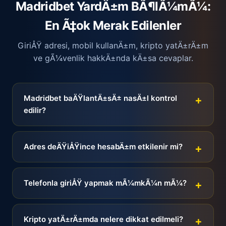
Madridbet YardÄ±m BÃ¶lÃ¼mÃ¼:
En Ã‡ok Merak Edilenler
GiriÅŸ adresi, mobil kullanÄ±m, kripto yatÄ±rÄ±m
ve gÃ¼venlik hakkÄ±nda kÄ±sa cevaplar.
Madridbet baÄŸlantÄ±sÄ± nasÄ±l kontrol
edilir?
Adres deÄŸiÅŸince hesabÄ±m etkilenir mi?
Telefonla giriÅŸ yapmak mÃ¼mkÃ¼n mÃ¼?
Kripto yatÄ±rÄ±mda nelere dikkat edilmeli?