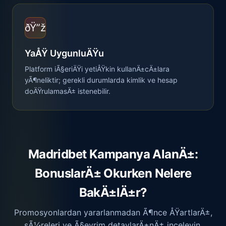
ðŸ”ž
YaÅŸ UygunluÄŸu
Platform iÃ§eriÄŸi yetiÅŸkin kullanÄ±cÄ±lara
yÃ¶neliktir; gerekli durumlarda kimlik ve hesap
doÄŸrulamasÄ± istenebilir.
Madridbet Kampanya AlanÄ±:
BonuslarÄ± Okurken Nelere
BakÄ±lÄ±r?
Promosyonlardan yararlanmadan Ã¶nce ÅŸartlarÄ±,
sÃ¼releri ve Ã§evrim detaylarÄ±nÄ± inceleyin.