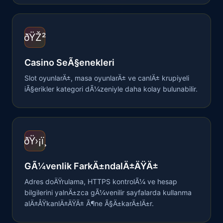
ðŸŽ²
Casino SeÃ§enekleri
Slot oyunlarÄ±, masa oyunlarÄ± ve canlÄ± krupiyeli
iÃ§erikler kategori dÃ¼zeniyle daha kolay bulunabilir.
ðŸ›¡ï¸
GÃ¼venlik FarkÄ±ndalÄ±ÄŸÄ±
Adres doÄŸrulama, HTTPS kontrolÃ¼ ve hesap
bilgilerini yalnÄ±zca gÃ¼venilir sayfalarda kullanma
alÄ±ÅŸkanlÄ±ÄŸÄ± Ã¶ne Ã§Ä±karÄ±lÄ±r.