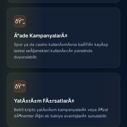
ðŸ”„
Ä°ade KampanyalarÄ±
Spor ya da casino kullanÄ±mÄ±na baÄŸlÄ± kayÄ±p
iadesi seÃ§enekleri kullanÄ±cÄ± panelinde
duyurulabilir.
ðŸ’°
YatÄ±rÄ±m FÄ±rsatlarÄ±
Belirli kripto yatÄ±rÄ±m kampanyalarÄ± veya Ã¶zel
dÃ¶nemler iÃ§in ek bakiye avantajlarÄ± sunulabilir.