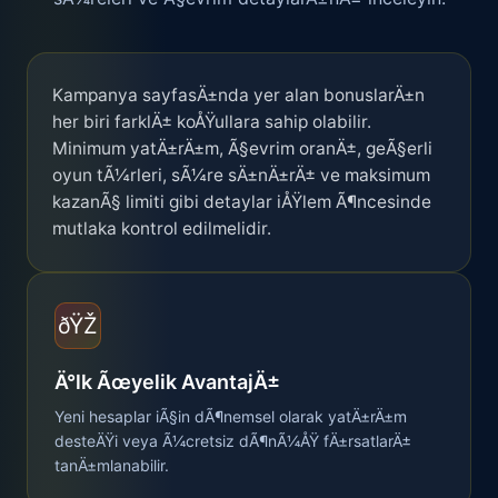
Kampanya sayfasÄ±nda yer alan bonuslarÄ±n
her biri farklÄ± koÅŸullara sahip olabilir.
Minimum yatÄ±rÄ±m, Ã§evrim oranÄ±, geÃ§erli
oyun tÃ¼rleri, sÃ¼re sÄ±nÄ±rÄ± ve maksimum
kazanÃ§ limiti gibi detaylar iÅŸlem Ã¶ncesinde
mutlaka kontrol edilmelidir.
ðŸŽ
Ä°lk Ãœyelik AvantajÄ±
Yeni hesaplar iÃ§in dÃ¶nemsel olarak yatÄ±rÄ±m
desteÄŸi veya Ã¼cretsiz dÃ¶nÃ¼ÅŸ fÄ±rsatlarÄ±
tanÄ±mlanabilir.