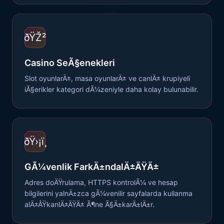
ðŸŽ²
Casino SeÃ§enekleri
Slot oyunlarÄ±, masa oyunlarÄ± ve canlÄ± krupiyeli
iÃ§erikler kategori dÃ¼zeniyle daha kolay bulunabilir.
ðŸ›¡ï¸
GÃ¼venlik FarkÄ±ndalÄ±ÄŸÄ±
Adres doÄŸrulama, HTTPS kontrolÃ¼ ve hesap
bilgilerini yalnÄ±zca gÃ¼venilir sayfalarda kullanma
alÄ±ÅŸkanlÄ±ÄŸÄ± Ã¶ne Ã§Ä±karÄ±lÄ±r.