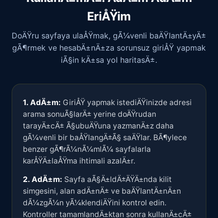
EriÅŸim
DoÄŸru sayfaya ulaÅŸmak, gÃ¼venli baÄŸlantÄ±yÄ±
gÃ¶rmek ve hesabÄ±nÄ±za sorunsuz giriÅŸ yapmak
iÃ§in kÄ±sa yol haritasÄ±.
1. AdÄ±m:
GiriÅŸ yapmak istediÄŸinizde adresi
arama sonuÃ§larÄ± yerine doÄŸrudan
tarayÄ±cÄ± Ã§ubuÄŸuna yazmanÄ±z daha
gÃ¼venli bir baÅŸlangÄ±Ã§ saÄŸlar. BÃ¶ylece
benzer gÃ¶rÃ¼nÃ¼mlÃ¼ sayfalarla
karÅŸÄ±laÅŸma ihtimali azalÄ±r.
2. AdÄ±m:
Sayfa aÃ§Ä±ldÄ±ÄŸÄ±nda kilit
simgesini, alan adÄ±nÄ± ve baÄŸlantÄ±nÄ±n
dÃ¼zgÃ¼n yÃ¼klendiÄŸini kontrol edin.
Kontroller tamamlandÄ±ktan sonra kullanÄ±cÄ±