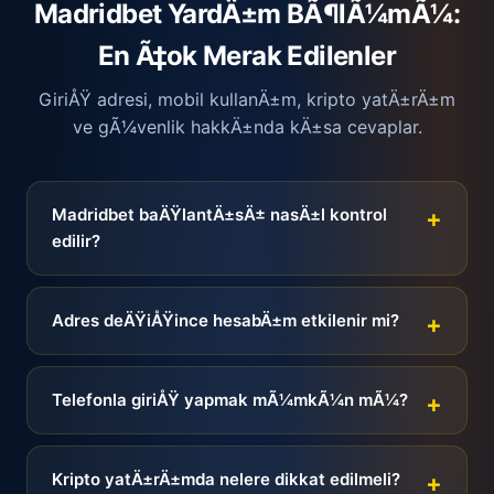
Madridbet YardÄ±m BÃ¶lÃ¼mÃ¼:
En Ã‡ok Merak Edilenler
GiriÅŸ adresi, mobil kullanÄ±m, kripto yatÄ±rÄ±m
ve gÃ¼venlik hakkÄ±nda kÄ±sa cevaplar.
Madridbet baÄŸlantÄ±sÄ± nasÄ±l kontrol
edilir?
Adres deÄŸiÅŸince hesabÄ±m etkilenir mi?
Telefonla giriÅŸ yapmak mÃ¼mkÃ¼n mÃ¼?
Kripto yatÄ±rÄ±mda nelere dikkat edilmeli?