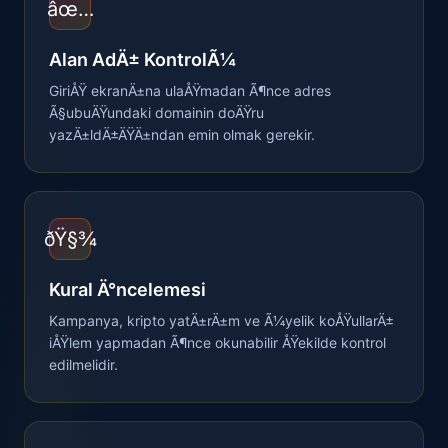
âœ…
Alan AdÄ± KontrolÃ¼
GiriÅŸ ekranÄ±na ulaÅŸmadan Ã¶nce adres
Ã§ubuÄŸundaki domainin doÄŸru
yazÄ±ldÄ±ÄŸÄ±ndan emin olmak gerekir.
ðŸ§¾
Kural Ä°ncelemesi
Kampanya, kripto yatÄ±rÄ±m ve Ã¼yelik koÅŸullarÄ±
iÅŸlem yapmadan Ã¶nce okunabilir ÅŸekilde kontrol
edilmelidir.