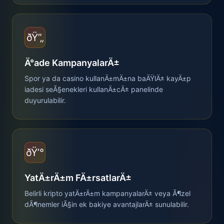
ðŸ”„
Ä°ade KampanyalarÄ±
Spor ya da casino kullanÄ±mÄ±na baÄŸlÄ± kayÄ±p
iadesi seÃ§enekleri kullanÄ±cÄ± panelinde
duyurulabilir.
ðŸ’°
YatÄ±rÄ±m FÄ±rsatlarÄ±
Belirli kripto yatÄ±rÄ±m kampanyalarÄ± veya Ã¶zel
dÃ¶nemler iÃ§in ek bakiye avantajlarÄ± sunulabilir.