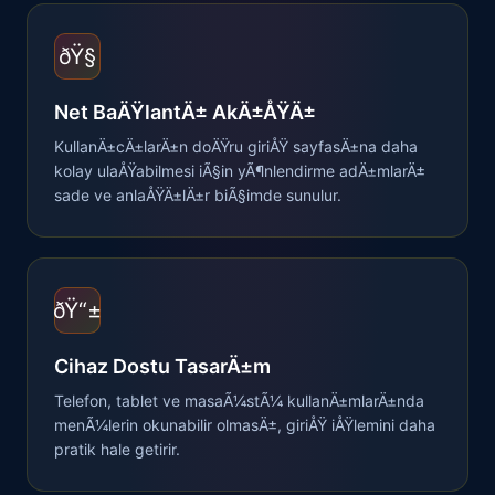
ðŸ§­
Net BaÄŸlantÄ± AkÄ±ÅŸÄ±
KullanÄ±cÄ±larÄ±n doÄŸru giriÅŸ sayfasÄ±na daha
kolay ulaÅŸabilmesi iÃ§in yÃ¶nlendirme adÄ±mlarÄ±
sade ve anlaÅŸÄ±lÄ±r biÃ§imde sunulur.
ðŸ“±
Cihaz Dostu TasarÄ±m
Telefon, tablet ve masaÃ¼stÃ¼ kullanÄ±mlarÄ±nda
menÃ¼lerin okunabilir olmasÄ±, giriÅŸ iÅŸlemini daha
pratik hale getirir.