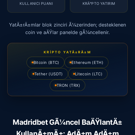
KULLANICI PUANI
KRÄ°PTO YATIRIM
YatÄ±rÄ±mlar blok zinciri Ã¼zerinden; desteklenen
coin ve aÄŸlar panelde gÃ¼ncellenir.
KRIPTO YATÄ±RÄ±M
Bitcoin (BTC)
Ethereum (ETH)
Tether (USDT)
Litecoin (LTC)
TRON (TRX)
Madridbet GÃ¼ncel BaÄŸlantÄ±
KullanÄ±mÄ±: AdÄ±m AdÄ±m