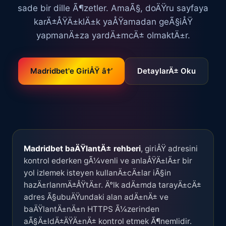
sade bir dille Ã¶zetler. AmaÃ§, doÄŸru sayfaya
karÄ±ÅŸÄ±klÄ±k yaÅŸamadan geÃ§iÅŸ
yapmanÄ±za yardÄ±mcÄ± olmaktÄ±r.
Madridbet'e GiriÅŸ â†’
DetaylarÄ± Oku
Madridbet baÄŸlantÄ± rehberi
, giriÅŸ adresini
kontrol ederken gÃ¼venli ve anlaÅŸÄ±lÄ±r bir
yol izlemek isteyen kullanÄ±cÄ±lar iÃ§in
hazÄ±rlanmÄ±ÅŸtÄ±r. Ä°lk adÄ±mda tarayÄ±cÄ±
adres Ã§ubuÄŸundaki alan adÄ±nÄ± ve
baÄŸlantÄ±nÄ±n HTTPS Ã¼zerinden
aÃ§Ä±ldÄ±ÄŸÄ±nÄ± kontrol etmek Ã¶nemlidir.