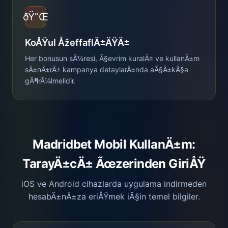
ðŸ“Œ
KoÅŸul ÅžeffaflÄ±ÄŸÄ±
Her bonusun sÃ¼resi, Ã§evrim kuralÄ± ve kullanÄ±m
sÄ±nÄ±rÄ± kampanya detaylarÄ±nda aÃ§Ä±kÃ§a
gÃ¶rÃ¼lmelidir.
Madridbet Mobil KullanÄ±m:
TarayÄ±cÄ± Ãœzerinden GiriÅŸ
iOS ve Android cihazlarda uygulama indirmeden
hesabÄ±nÄ±za eriÅŸmek iÃ§in temel bilgiler.