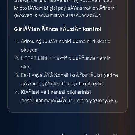
ÅŸÃ¼pheli sayfalarda ÅŸifre, cÃ¼zdan veya
kripto iÅŸlem bilgisi paylaÅŸmamak en Ã¶nemli
gÃ¼venlik adÄ±mlarÄ± arasÄ±ndadÄ±r.
GiriÅŸten Ã¶nce hÄ±zlÄ± kontrol
Adres Ã§ubuÄŸundaki domaini dikkatle
okuyun.
HTTPS kilidinin aktif olduÄŸundan emin
olun.
Eski veya ÅŸÃ¼pheli baÄŸlantÄ±lar yerine
gÃ¼ncel yÃ¶nlendirmeyi tercih edin.
KiÅŸisel ve finansal bilgilerinizi
doÄŸrulanmamÄ±ÅŸ formlara yazmayÄ±n.