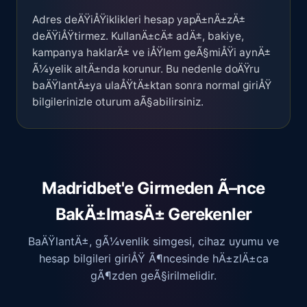
Adres deÄŸiÅŸiklikleri hesap yapÄ±nÄ±zÄ±
deÄŸiÅŸtirmez. KullanÄ±cÄ± adÄ±, bakiye,
kampanya haklarÄ± ve iÅŸlem geÃ§miÅŸi aynÄ±
Ã¼yelik altÄ±nda korunur. Bu nedenle doÄŸru
baÄŸlantÄ±ya ulaÅŸtÄ±ktan sonra normal giriÅŸ
bilgilerinizle oturum aÃ§abilirsiniz.
Madridbet'e Girmeden Ã–nce
BakÄ±lmasÄ± Gerekenler
BaÄŸlantÄ±, gÃ¼venlik simgesi, cihaz uyumu ve
hesap bilgileri giriÅŸ Ã¶ncesinde hÄ±zlÄ±ca
gÃ¶zden geÃ§irilmelidir.