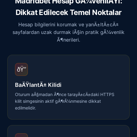
Madridbet Hesap GÃ¼venliÄŸi:
Dikkat Edilecek Temel Noktalar
Hesap bilgilerini korumak ve yanÄ±ltÄ±cÄ±
sayfalardan uzak durmak iÃ§in pratik gÃ¼venlik
Ã¶nerileri.
ðŸ”
BaÄŸlantÄ± Kilidi
Oturum aÃ§madan Ã¶nce tarayÄ±cÄ±daki HTTPS
kilit simgesinin aktif gÃ¶rÃ¼nmesine dikkat
edilmelidir.