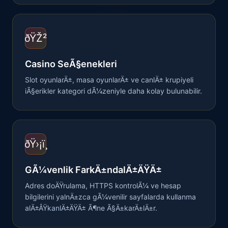
ðŸŽ²
Casino SeÃ§enekleri
Slot oyunlarÄ±, masa oyunlarÄ± ve canlÄ± krupiyeli
iÃ§erikler kategori dÃ¼zeniyle daha kolay bulunabilir.
ðŸ›¡ï¸
GÃ¼venlik FarkÄ±ndalÄ±ÄŸÄ±
Adres doÄŸrulama, HTTPS kontrolÃ¼ ve hesap
bilgilerini yalnÄ±zca gÃ¼venilir sayfalarda kullanma
alÄ±ÅŸkanlÄ±ÄŸÄ± Ã¶ne Ã§Ä±karÄ±lÄ±r.