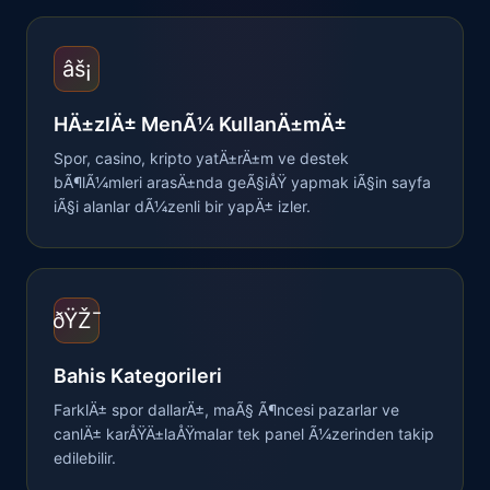
âš¡
HÄ±zlÄ± MenÃ¼ KullanÄ±mÄ±
Spor, casino, kripto yatÄ±rÄ±m ve destek
bÃ¶lÃ¼mleri arasÄ±nda geÃ§iÅŸ yapmak iÃ§in sayfa
iÃ§i alanlar dÃ¼zenli bir yapÄ± izler.
ðŸŽ¯
Bahis Kategorileri
FarklÄ± spor dallarÄ±, maÃ§ Ã¶ncesi pazarlar ve
canlÄ± karÅŸÄ±laÅŸmalar tek panel Ã¼zerinden takip
edilebilir.