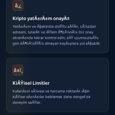
â‚¿
Kripto yatÄ±rÄ±m onayÄ±
YatÄ±rÄ±m ve Ã§ekimde doÄŸru aÄŸÄ±, cÃ¼zdan
adresini, tutarÄ± ve iÅŸlem Ã¶zÃ¼nÃ¼ (tx) onay
ekranÄ±nda tekrar kontrol edin; aÄŸ uyumsuzluÄŸu
geri dÃ¶nÃ¼ÅŸÃ¼ olmayan kayÄ±plara yol aÃ§abilir.
â±ï¸
KiÅŸisel Limitler
KullanÄ±m sÃ¼resi ve harcama miktarÄ± iÃ§in
kiÅŸisel sÄ±nÄ±rlar belirlemek daha dengeli bir
deneyim saÄŸlar.