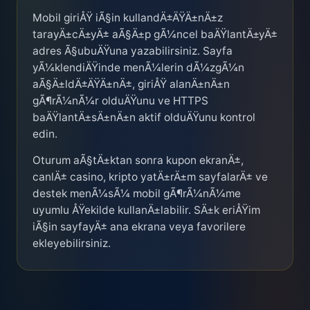
Mobil giriÅŸ iÃ§in kullandÄ±ÄŸÄ±nÄ±z
tarayÄ±cÄ±yÄ± aÃ§Ä±p gÃ¼ncel baÄŸlantÄ±yÄ±
adres Ã§ubuÄŸuna yazabilirsiniz. Sayfa
yÃ¼klendiÄŸinde menÃ¼lerin dÃ¼zgÃ¼n
aÃ§Ä±ldÄ±ÄŸÄ±nÄ±, giriÅŸ alanÄ±nÄ±n
gÃ¶rÃ¼nÃ¼r olduÄŸunu ve HTTPS
baÄŸlantÄ±sÄ±nÄ±n aktif olduÄŸunu kontrol
edin.
Oturum aÃ§tÄ±ktan sonra kupon ekranÄ±,
canlÄ± casino, kripto yatÄ±rÄ±m sayfalarÄ± ve
destek menÃ¼sÃ¼ mobil gÃ¶rÃ¼nÃ¼me
uyumlu ÅŸekilde kullanÄ±labilir. SÄ±k eriÅŸim
iÃ§in sayfayÄ± ana ekrana veya favorilere
ekleyebilirsiniz.