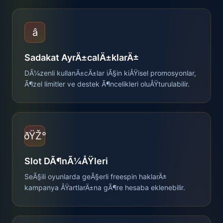
â­
Sadakat AyrÄ±calÄ±klarÄ±
DÃ¼zenli kullanÄ±cÄ±lar iÃ§in kiÅŸisel promosyonlar,
Ã¶zel limitler ve destek Ã¶ncelikleri oluÅŸturulabilir.
ðŸŽ°
Slot DÃ¶nÃ¼ÅŸleri
SeÃ§ili oyunlarda geÃ§erli freespin haklarÄ±
kampanya ÅŸartlarÄ±na gÃ¶re hesaba eklenebilir.