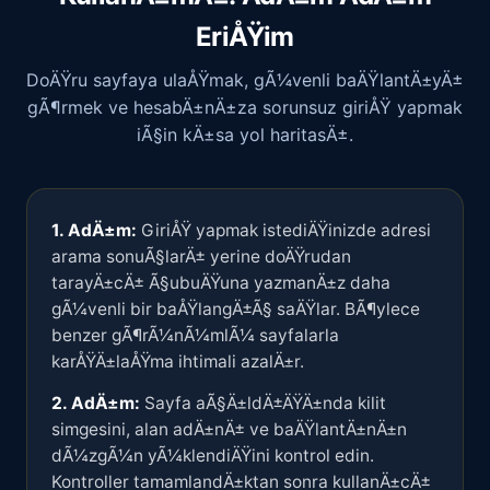
EriÅŸim
DoÄŸru sayfaya ulaÅŸmak, gÃ¼venli baÄŸlantÄ±yÄ±
gÃ¶rmek ve hesabÄ±nÄ±za sorunsuz giriÅŸ yapmak
iÃ§in kÄ±sa yol haritasÄ±.
1. AdÄ±m:
GiriÅŸ yapmak istediÄŸinizde adresi
arama sonuÃ§larÄ± yerine doÄŸrudan
tarayÄ±cÄ± Ã§ubuÄŸuna yazmanÄ±z daha
gÃ¼venli bir baÅŸlangÄ±Ã§ saÄŸlar. BÃ¶ylece
benzer gÃ¶rÃ¼nÃ¼mlÃ¼ sayfalarla
karÅŸÄ±laÅŸma ihtimali azalÄ±r.
2. AdÄ±m:
Sayfa aÃ§Ä±ldÄ±ÄŸÄ±nda kilit
simgesini, alan adÄ±nÄ± ve baÄŸlantÄ±nÄ±n
dÃ¼zgÃ¼n yÃ¼klendiÄŸini kontrol edin.
Kontroller tamamlandÄ±ktan sonra kullanÄ±cÄ±