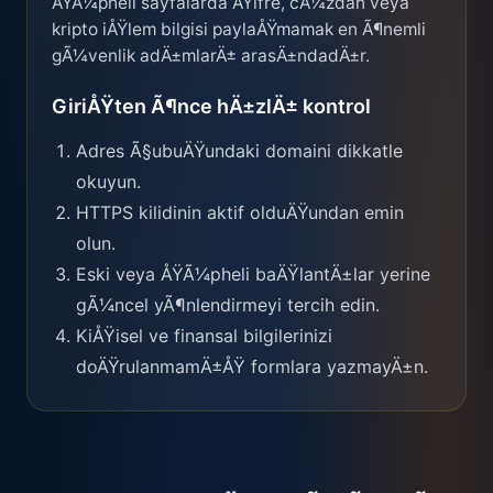
ÅŸÃ¼pheli sayfalarda ÅŸifre, cÃ¼zdan veya
kripto iÅŸlem bilgisi paylaÅŸmamak en Ã¶nemli
gÃ¼venlik adÄ±mlarÄ± arasÄ±ndadÄ±r.
GiriÅŸten Ã¶nce hÄ±zlÄ± kontrol
Adres Ã§ubuÄŸundaki domaini dikkatle
okuyun.
HTTPS kilidinin aktif olduÄŸundan emin
olun.
Eski veya ÅŸÃ¼pheli baÄŸlantÄ±lar yerine
gÃ¼ncel yÃ¶nlendirmeyi tercih edin.
KiÅŸisel ve finansal bilgilerinizi
doÄŸrulanmamÄ±ÅŸ formlara yazmayÄ±n.