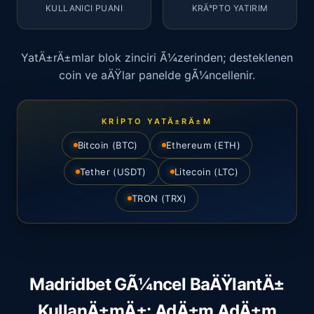
KULLANICI PUANI
KRÄ°PTO YATIRIM
YatÄ±rÄ±mlar blok zinciri Ã¼zerinden; desteklenen
coin ve aÄŸlar panelde gÃ¼ncellenir.
KRIPTO YATÄ±RÄ±M
Bitcoin (BTC)
Ethereum (ETH)
Tether (USDT)
Litecoin (LTC)
TRON (TRX)
Madridbet GÃ¼ncel BaÄŸlantÄ±
KullanÄ±mÄ±: AdÄ±m AdÄ±m