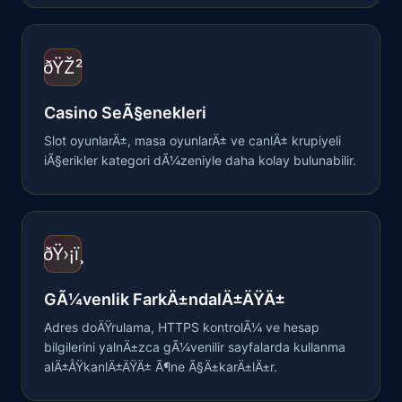
ðŸŽ²
Casino SeÃ§enekleri
Slot oyunlarÄ±, masa oyunlarÄ± ve canlÄ± krupiyeli
iÃ§erikler kategori dÃ¼zeniyle daha kolay bulunabilir.
ðŸ›¡ï¸
GÃ¼venlik FarkÄ±ndalÄ±ÄŸÄ±
Adres doÄŸrulama, HTTPS kontrolÃ¼ ve hesap
bilgilerini yalnÄ±zca gÃ¼venilir sayfalarda kullanma
alÄ±ÅŸkanlÄ±ÄŸÄ± Ã¶ne Ã§Ä±karÄ±lÄ±r.