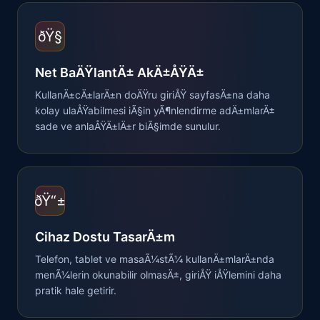
ðŸ§­
Net BaÄŸlantÄ± AkÄ±ÅŸÄ±
KullanÄ±cÄ±larÄ±n doÄŸru giriÅŸ sayfasÄ±na daha
kolay ulaÅŸabilmesi iÃ§in yÃ¶nlendirme adÄ±mlarÄ±
sade ve anlaÅŸÄ±lÄ±r biÃ§imde sunulur.
ðŸ“±
Cihaz Dostu TasarÄ±m
Telefon, tablet ve masaÃ¼stÃ¼ kullanÄ±mlarÄ±nda
menÃ¼lerin okunabilir olmasÄ±, giriÅŸ iÅŸlemini daha
pratik hale getirir.