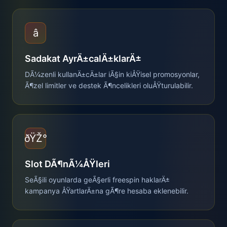
â­
Sadakat AyrÄ±calÄ±klarÄ±
DÃ¼zenli kullanÄ±cÄ±lar iÃ§in kiÅŸisel promosyonlar,
Ã¶zel limitler ve destek Ã¶ncelikleri oluÅŸturulabilir.
ðŸŽ°
Slot DÃ¶nÃ¼ÅŸleri
SeÃ§ili oyunlarda geÃ§erli freespin haklarÄ±
kampanya ÅŸartlarÄ±na gÃ¶re hesaba eklenebilir.