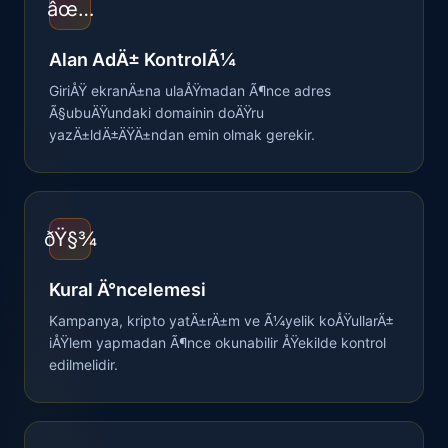
âœ…
Alan AdÄ± KontrolÃ¼
GiriÅŸ ekranÄ±na ulaÅŸmadan Ã¶nce adres
Ã§ubuÄŸundaki domainin doÄŸru
yazÄ±ldÄ±ÄŸÄ±ndan emin olmak gerekir.
ðŸ§¾
Kural Ä°ncelemesi
Kampanya, kripto yatÄ±rÄ±m ve Ã¼yelik koÅŸullarÄ±
iÅŸlem yapmadan Ã¶nce okunabilir ÅŸekilde kontrol
edilmelidir.