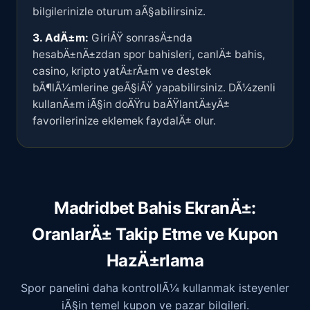
bilgilerinizle oturum aÃ§abilirsiniz.
3. AdÄ±m:
GiriÅŸ sonrasÄ±nda
hesabÄ±nÄ±zdan spor bahisleri, canlÄ± bahis,
casino, kripto yatÄ±rÄ±m ve destek
bÃ¶lÃ¼mlerine geÃ§iÅŸ yapabilirsiniz. DÃ¼zenli
kullanÄ±m iÃ§in doÄŸru baÄŸlantÄ±yÄ±
favorilerinize eklemek faydalÄ± olur.
Madridbet Bahis EkranÄ±:
OranlarÄ± Takip Etme ve Kupon
HazÄ±rlama
Spor panelini daha kontrollÃ¼ kullanmak isteyenler
iÃ§in temel kupon ve pazar bilgileri.