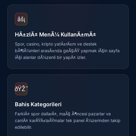
âš¡
HÄ±zlÄ± MenÃ¼ KullanÄ±mÄ±
Spor, casino, kripto yatÄ±rÄ±m ve destek
bÃ¶lÃ¼mleri arasÄ±nda geÃ§iÅŸ yapmak iÃ§in sayfa
iÃ§i alanlar dÃ¼zenli bir yapÄ± izler.
ðŸŽ¯
Bahis Kategorileri
FarklÄ± spor dallarÄ±, maÃ§ Ã¶ncesi pazarlar ve
canlÄ± karÅŸÄ±laÅŸmalar tek panel Ã¼zerinden takip
edilebilir.