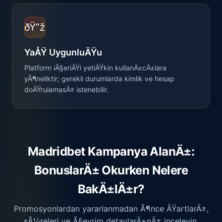
ðŸ”ž
YaÅŸ UygunluÄŸu
Platform iÃ§eriÄŸi yetiÅŸkin kullanÄ±cÄ±lara
yÃ¶neliktir; gerekli durumlarda kimlik ve hesap
doÄŸrulamasÄ± istenebilir.
Madridbet Kampanya AlanÄ±:
BonuslarÄ± Okurken Nelere
BakÄ±lÄ±r?
Promosyonlardan yararlanmadan Ã¶nce ÅŸartlarÄ±,
sÃ¼releri ve Ã§evrim detaylarÄ±nÄ± inceleyin.