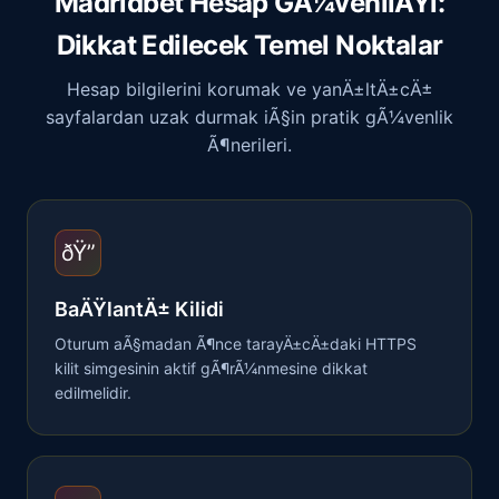
Madridbet Hesap GÃ¼venliÄŸi:
Dikkat Edilecek Temel Noktalar
Hesap bilgilerini korumak ve yanÄ±ltÄ±cÄ±
sayfalardan uzak durmak iÃ§in pratik gÃ¼venlik
Ã¶nerileri.
ðŸ”
BaÄŸlantÄ± Kilidi
Oturum aÃ§madan Ã¶nce tarayÄ±cÄ±daki HTTPS
kilit simgesinin aktif gÃ¶rÃ¼nmesine dikkat
edilmelidir.