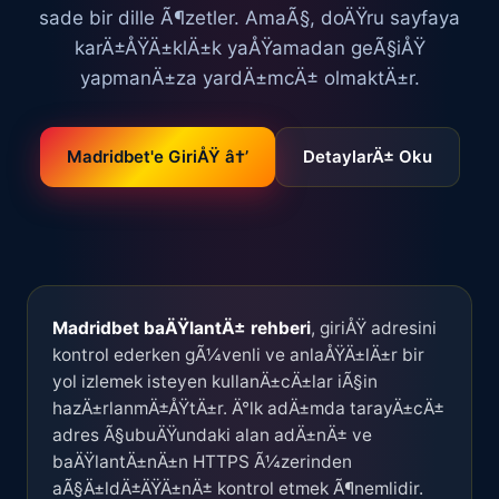
sade bir dille Ã¶zetler. AmaÃ§, doÄŸru sayfaya
karÄ±ÅŸÄ±klÄ±k yaÅŸamadan geÃ§iÅŸ
yapmanÄ±za yardÄ±mcÄ± olmaktÄ±r.
Madridbet'e GiriÅŸ â†’
DetaylarÄ± Oku
Madridbet baÄŸlantÄ± rehberi
, giriÅŸ adresini
kontrol ederken gÃ¼venli ve anlaÅŸÄ±lÄ±r bir
yol izlemek isteyen kullanÄ±cÄ±lar iÃ§in
hazÄ±rlanmÄ±ÅŸtÄ±r. Ä°lk adÄ±mda tarayÄ±cÄ±
adres Ã§ubuÄŸundaki alan adÄ±nÄ± ve
baÄŸlantÄ±nÄ±n HTTPS Ã¼zerinden
aÃ§Ä±ldÄ±ÄŸÄ±nÄ± kontrol etmek Ã¶nemlidir.