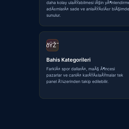
daha kolay ulaÅŸabilmesi iÃ§in yÃ¶nlendirm
adÄ±mlarÄ± sade ve anlaÅŸÄ±lÄ±r biÃ§imd
sunulur.
ðŸŽ¯
Bahis Kategorileri
FarklÄ± spor dallarÄ±, maÃ§ Ã¶ncesi
pazarlar ve canlÄ± karÅŸÄ±laÅŸmalar tek
panel Ã¼zerinden takip edilebilir.