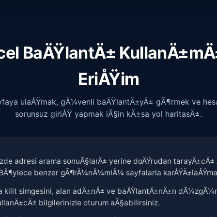
cel BaÄŸlantÄ± KullanÄ±m
EriÅŸim
yfaya ulaÅŸmak, gÃ¼venli baÄŸlantÄ±yÄ± gÃ¶rmek ve he
sorunsuz giriÅŸ yapmak iÃ§in kÄ±sa yol haritasÄ±.
nizde adresi arama sonuÃ§larÄ± yerine doÄŸrudan tarayÄ±c
 BÃ¶ylece benzer gÃ¶rÃ¼nÃ¼mlÃ¼ sayfalarla karÅŸÄ±laÅŸma i
ilit simgesini, alan adÄ±nÄ± ve baÄŸlantÄ±nÄ±n dÃ¼zgÃ¼n 
lanÄ±cÄ± bilgilerinizle oturum aÃ§abilirsiniz.