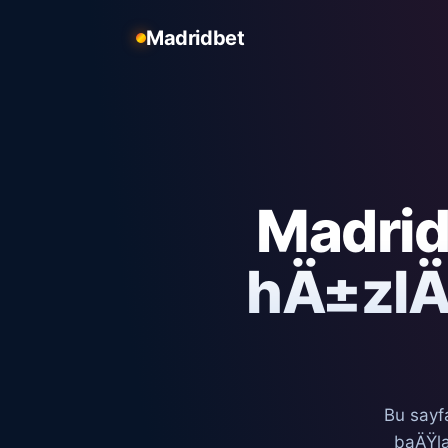
Madridbet
Madri
hÄ±zlÄ
Bu sayf
baÄŸla