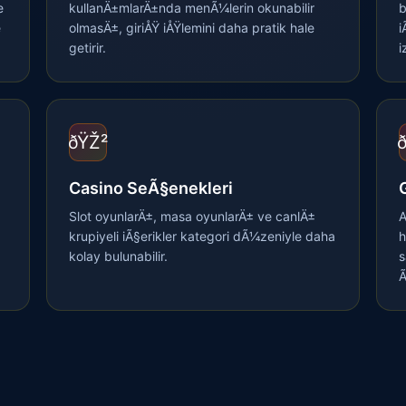
e
kullanÄ±mlarÄ±nda menÃ¼lerin okunabilir
b
e
olmasÄ±, giriÅŸ iÅŸlemini daha pratik hale
i
getirir.
i
ðŸŽ²
ð
Casino SeÃ§enekleri
Slot oyunlarÄ±, masa oyunlarÄ± ve canlÄ±
A
krupiyeli iÃ§erikler kategori dÃ¼zeniyle daha
h
kolay bulunabilir.
s
Ã