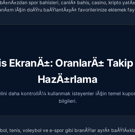
Ä±nÄ±zdan spor bahisleri, canlÄ± bahis, casino, kripto yat
lanÄ±m iÃ§in doÄŸru baÄŸlantÄ±yÄ± favorilerinize eklemek fay
is EkranÄ±: OranlarÄ± Takip
HazÄ±rlama
lini daha kontrollÃ¼ kullanmak isteyenler iÃ§in temel kupo
bilgileri.
, tenis, voleybol ve e-spor gibi branÅŸlar ayrÄ± baÅŸlÄ±klar a