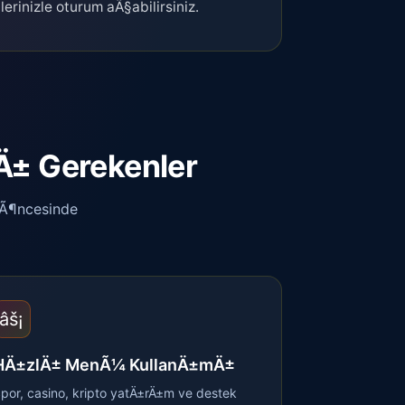
rinizle oturum aÃ§abilirsiniz.
Ä± Gerekenler
 Ã¶ncesinde
âš¡
HÄ±zlÄ± MenÃ¼ KullanÄ±mÄ±
por, casino, kripto yatÄ±rÄ±m ve destek