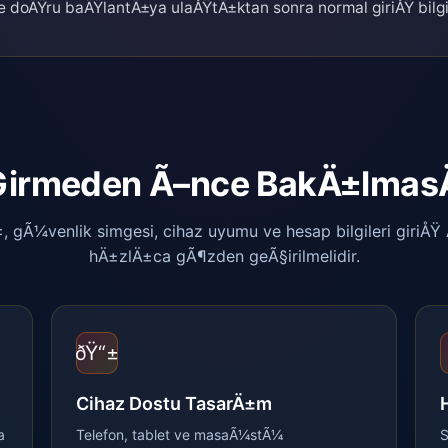
 doÄŸru baÄŸlantÄ±ya ulaÅŸtÄ±ktan sonra normal giriÅŸ bilgile
Girmeden Ã–nce BakÄ±lmas
, gÃ¼venlik simgesi, cihaz uyumu ve hesap bilgileri giriÅŸ
hÄ±zlÄ±ca gÃ¶zden geÃ§irilmelidir.
ðŸ“±
Cihaz Dostu TasarÄ±m
a
Telefon, tablet ve masaÃ¼stÃ¼
S