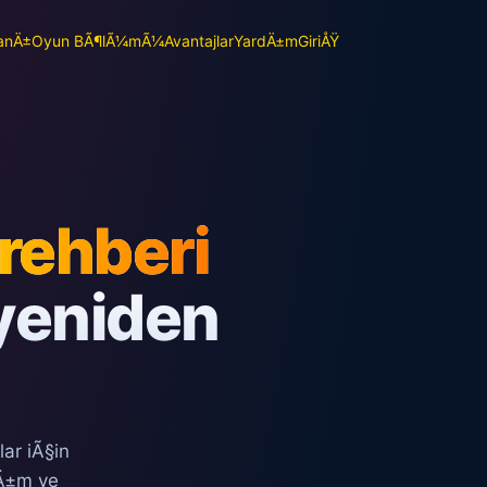
lanÄ±
Oyun BÃ¶lÃ¼mÃ¼
Avantajlar
YardÄ±m
GiriÅŸ
rehberi
yeniden
ar iÃ§in
nÄ±m ve