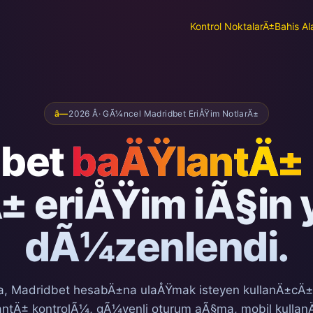
Kontrol NoktalarÄ±
Bahis A
â—
2026 Â· GÃ¼ncel Madridbet EriÅŸim NotlarÄ±
dbet
baÄŸlantÄ± 
± eriÅŸim iÃ§in 
dÃ¼zenlendi.
a, Madridbet hesabÄ±na ulaÅŸmak isteyen kullanÄ±cÄ±l
ntÄ± kontrolÃ¼, gÃ¼venli oturum aÃ§ma, mobil kulla