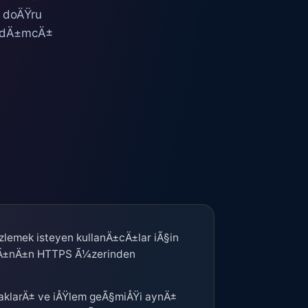
, doÄŸru
ardÄ±mcÄ±
izlemek isteyen kullanÄ±cÄ±lar iÃ§in
tÄ±nÄ±n HTTPS Ã¼zerinden
aklarÄ± ve iÅŸlem geÃ§miÅŸi aynÄ±