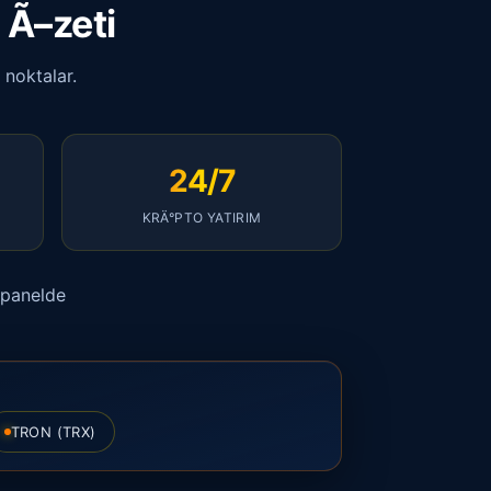
Ã–zeti
noktalar.
24/7
KRÄ°PTO YATIRIM
 panelde
TRON (TRX)