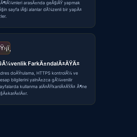
Ã¶lÃ¼mleri arasÄ±nda geÃ§iÅŸ yapmak
Ã§in sayfa iÃ§i alanlar dÃ¼zenli bir yapÄ±
zler.
Ÿ›¡ï¸
GÃ¼venlik FarkÄ±ndalÄ±ÄŸÄ±
dres doÄŸrulama, HTTPS kontrolÃ¼ ve
esap bilgilerini yalnÄ±zca gÃ¼venilir
ayfalarda kullanma alÄ±ÅŸkanlÄ±ÄŸÄ± Ã¶ne
§Ä±karÄ±lÄ±r.