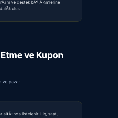
Ä±rÄ±m ve destek bÃ¶lÃ¼mlerine
dalÄ± olur.
 Etme ve Kupon
n ve pazar
ltÄ±nda listelenir. Lig, saat,