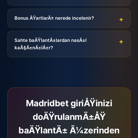
Bonus ÅŸartlarÄ± nerede incelenir?
Sahte baÄŸlantÄ±lardan nasÄ±l
kaÃ§Ä±nÄ±lÄ±r?
Madridbet giriÅŸinizi
doÄŸrulanmÄ±ÅŸ
baÄŸlantÄ± Ã¼zerinden