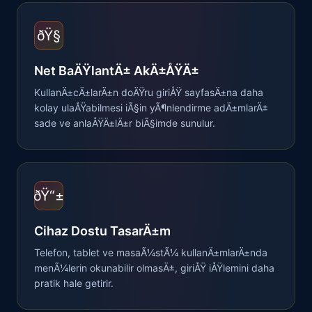
ðŸ§­
Net BaÄŸlantÄ± AkÄ±ÅŸÄ±
KullanÄ±cÄ±larÄ±n doÄŸru giriÅŸ sayfasÄ±na daha
kolay ulaÅŸabilmesi iÃ§in yÃ¶nlendirme adÄ±mlarÄ±
sade ve anlaÅŸÄ±lÄ±r biÃ§imde sunulur.
ðŸ“±
Cihaz Dostu TasarÄ±m
Telefon, tablet ve masaÃ¼stÃ¼ kullanÄ±mlarÄ±nda
menÃ¼lerin okunabilir olmasÄ±, giriÅŸ iÅŸlemini daha
pratik hale getirir.