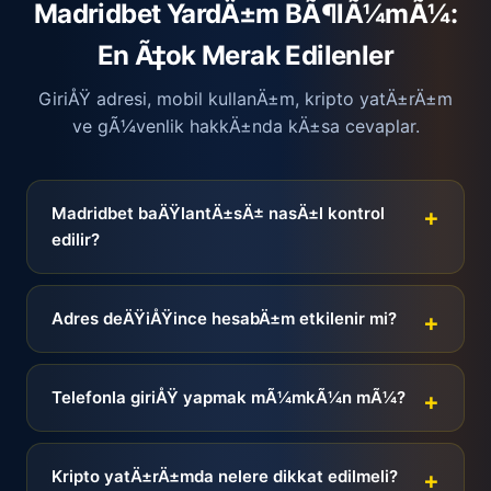
Madridbet YardÄ±m BÃ¶lÃ¼mÃ¼:
En Ã‡ok Merak Edilenler
GiriÅŸ adresi, mobil kullanÄ±m, kripto yatÄ±rÄ±m
ve gÃ¼venlik hakkÄ±nda kÄ±sa cevaplar.
Madridbet baÄŸlantÄ±sÄ± nasÄ±l kontrol
edilir?
Adres deÄŸiÅŸince hesabÄ±m etkilenir mi?
Telefonla giriÅŸ yapmak mÃ¼mkÃ¼n mÃ¼?
Kripto yatÄ±rÄ±mda nelere dikkat edilmeli?