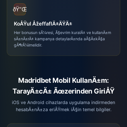
ðŸ“Œ
KoÅŸul ÅžeffaflÄ±ÄŸÄ±
Her bonusun sÃ¼resi, Ã§evrim kuralÄ± ve kullanÄ±m
sÄ±nÄ±rÄ± kampanya detaylarÄ±nda aÃ§Ä±kÃ§a
gÃ¶rÃ¼lmelidir.
Madridbet Mobil KullanÄ±m:
TarayÄ±cÄ± Ãœzerinden GiriÅŸ
iOS ve Android cihazlarda uygulama indirmeden
hesabÄ±nÄ±za eriÅŸmek iÃ§in temel bilgiler.