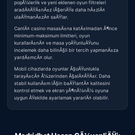
popÃ¼lerlik ve yeni eklenen oyun filtreleri
aradÄ±ÄŸÄ±nÄ±z iÃ§eriÄŸe daha hÄ±zlÄ±
ulaÅŸmanÄ±zÄ± saÄŸlar.
CanlÄ± casino masasÄ±na katÄ±lmadan Ã¶nce
minimum-maksimum limitleri, oyun
kurallarÄ±nÄ± ve masa yoÄŸunluÄŸunu
incelemek daha bilinÃ§li bir tercih yapmanÄ±za
yardÄ±mcÄ± olur.
Mobil cihazlarda oyunlar Ã§oÄŸunlukla
tarayÄ±cÄ± Ã¼zerinden Ã§alÄ±ÅŸÄ±r. Daha
stabil kullanÄ±m iÃ§in baÄŸlantÄ± kalitesini
kontrol etmek ve ekran yÃ¶nÃ¼nÃ¼ oyuna
uygun ÅŸekilde ayarlamak yararlÄ± olabilir.