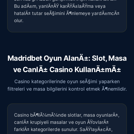
Bu adÄ±m, yanlÄ±ÅŸ karÅŸÄ±laÅŸma veya
hatalÄ± tutar seÃ§imini Ã¶nlemeye yardÄ±mcÄ±
olur.
Madridbet Oyun AlanÄ±: Slot, Masa
ve CanlÄ± Casino KullanÄ±mÄ±
Casino kategorilerinde oyun seÃ§imi yaparken
filtreleri ve masa bilgilerini kontrol etmek Ã¶nemlidir.
Casino bÃ¶lÃ¼mÃ¼nde slotlar, masa oyunlarÄ±,
canlÄ± krupiyeli masalar ve oyun ÅŸovlarÄ±
farklÄ± kategorilerde sunulur. SaÄŸlayÄ±cÄ±,