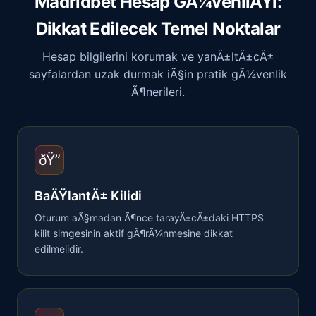
Madridbet Hesap GÃ¼venliÄŸi:
Dikkat Edilecek Temel Noktalar
Hesap bilgilerini korumak ve yanÄ±ltÄ±cÄ±
sayfalardan uzak durmak iÃ§in pratik gÃ¼venlik
Ã¶nerileri.
ðŸ”
BaÄŸlantÄ± Kilidi
Oturum aÃ§madan Ã¶nce tarayÄ±cÄ±daki HTTPS
kilit simgesinin aktif gÃ¶rÃ¼nmesine dikkat
edilmelidir.