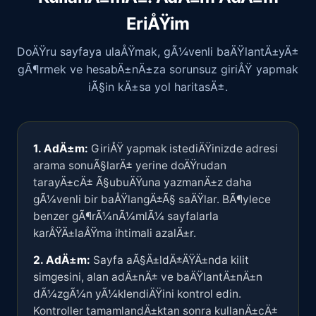
EriÅŸim
DoÄŸru sayfaya ulaÅŸmak, gÃ¼venli baÄŸlantÄ±yÄ±
gÃ¶rmek ve hesabÄ±nÄ±za sorunsuz giriÅŸ yapmak
iÃ§in kÄ±sa yol haritasÄ±.
1. AdÄ±m:
GiriÅŸ yapmak istediÄŸinizde adresi
arama sonuÃ§larÄ± yerine doÄŸrudan
tarayÄ±cÄ± Ã§ubuÄŸuna yazmanÄ±z daha
gÃ¼venli bir baÅŸlangÄ±Ã§ saÄŸlar. BÃ¶ylece
benzer gÃ¶rÃ¼nÃ¼mlÃ¼ sayfalarla
karÅŸÄ±laÅŸma ihtimali azalÄ±r.
2. AdÄ±m:
Sayfa aÃ§Ä±ldÄ±ÄŸÄ±nda kilit
simgesini, alan adÄ±nÄ± ve baÄŸlantÄ±nÄ±n
dÃ¼zgÃ¼n yÃ¼klendiÄŸini kontrol edin.
Kontroller tamamlandÄ±ktan sonra kullanÄ±cÄ±