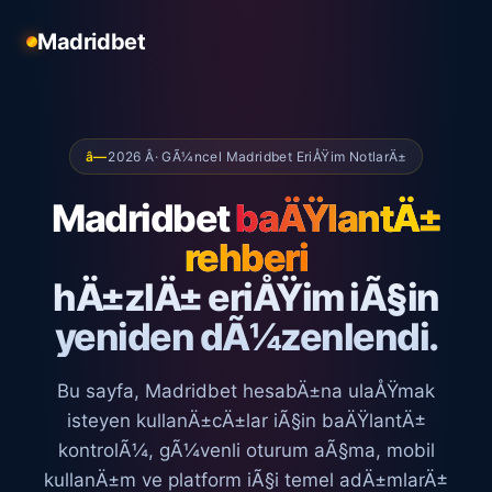
Madridbet
â—
2026 Â· GÃ¼ncel Madridbet EriÅŸim NotlarÄ±
Madridbet
baÄŸlantÄ±
rehberi
hÄ±zlÄ± eriÅŸim iÃ§in
yeniden dÃ¼zenlendi.
Bu sayfa, Madridbet hesabÄ±na ulaÅŸmak
isteyen kullanÄ±cÄ±lar iÃ§in baÄŸlantÄ±
kontrolÃ¼, gÃ¼venli oturum aÃ§ma, mobil
kullanÄ±m ve platform iÃ§i temel adÄ±mlarÄ±