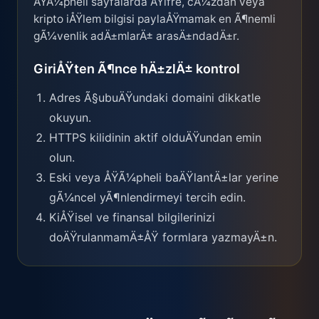
ÅŸÃ¼pheli sayfalarda ÅŸifre, cÃ¼zdan veya
kripto iÅŸlem bilgisi paylaÅŸmamak en Ã¶nemli
gÃ¼venlik adÄ±mlarÄ± arasÄ±ndadÄ±r.
GiriÅŸten Ã¶nce hÄ±zlÄ± kontrol
Adres Ã§ubuÄŸundaki domaini dikkatle
okuyun.
HTTPS kilidinin aktif olduÄŸundan emin
olun.
Eski veya ÅŸÃ¼pheli baÄŸlantÄ±lar yerine
gÃ¼ncel yÃ¶nlendirmeyi tercih edin.
KiÅŸisel ve finansal bilgilerinizi
doÄŸrulanmamÄ±ÅŸ formlara yazmayÄ±n.