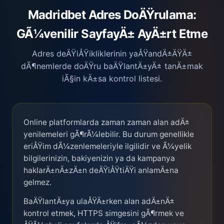
Madridbet Adres DoÄŸrulama:
GÃ¼venilir SayfayÄ± AyÄ±rt Etme
Adres deÄŸiÅŸikliklerinin yaÅŸandÄ±ÄŸÄ±
dÃ¶nemlerde doÄŸru baÄŸlantÄ±yÄ± tanÄ±mak
iÃ§in kÄ±sa kontrol listesi.
Online platformlarda zaman zaman alan adÄ±
yenilemeleri gÃ¶rÃ¼lebilir. Bu durum genellikle
eriÅŸim dÃ¼zenlemeleriyle ilgilidir ve Ã¼yelik
bilgilerinizin, bakiyenizin ya da kampanya
haklarÄ±nÄ±zÄ±n deÄŸiÅŸtiÄŸi anlamÄ±na
gelmez.
BaÄŸlantÄ±ya ulaÅŸÄ±rken alan adÄ±nÄ±
kontrol etmek, HTTPS simgesini gÃ¶rmek ve