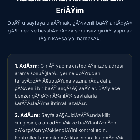
EriÅŸim
DoÄŸru sayfaya ulaÅŸmak, gÃ¼venli baÄŸlantÄ±yÄ±
gÃ¶rmek ve hesabÄ±nÄ±za sorunsuz giriÅŸ yapmak
iÃ§in kÄ±sa yol haritasÄ±.
1. AdÄ±m:
GiriÅŸ yapmak istediÄŸinizde adresi
arama sonuÃ§larÄ± yerine doÄŸrudan
tarayÄ±cÄ± Ã§ubuÄŸuna yazmanÄ±z daha
gÃ¼venli bir baÅŸlangÄ±Ã§ saÄŸlar. BÃ¶ylece
benzer gÃ¶rÃ¼nÃ¼mlÃ¼ sayfalarla
karÅŸÄ±laÅŸma ihtimali azalÄ±r.
2. AdÄ±m:
Sayfa aÃ§Ä±ldÄ±ÄŸÄ±nda kilit
simgesini, alan adÄ±nÄ± ve baÄŸlantÄ±nÄ±n
dÃ¼zgÃ¼n yÃ¼klendiÄŸini kontrol edin.
Kontroller tamamlandÄ±ktan sonra kullanÄ±cÄ±