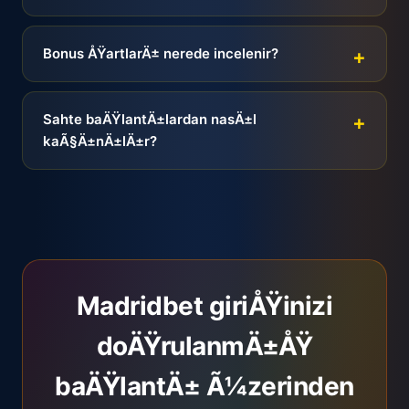
Bonus ÅŸartlarÄ± nerede incelenir?
Sahte baÄŸlantÄ±lardan nasÄ±l
kaÃ§Ä±nÄ±lÄ±r?
Madridbet giriÅŸinizi
doÄŸrulanmÄ±ÅŸ
baÄŸlantÄ± Ã¼zerinden