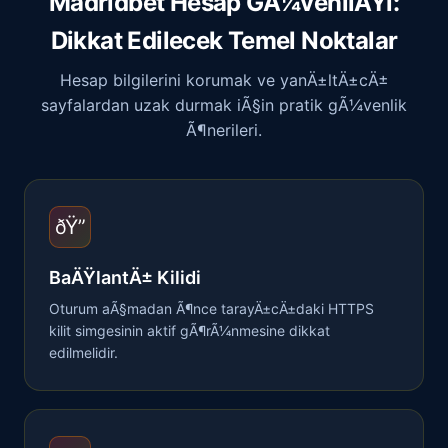
Madridbet Hesap GÃ¼venliÄŸi:
Dikkat Edilecek Temel Noktalar
Hesap bilgilerini korumak ve yanÄ±ltÄ±cÄ±
sayfalardan uzak durmak iÃ§in pratik gÃ¼venlik
Ã¶nerileri.
ðŸ”
BaÄŸlantÄ± Kilidi
Oturum aÃ§madan Ã¶nce tarayÄ±cÄ±daki HTTPS
kilit simgesinin aktif gÃ¶rÃ¼nmesine dikkat
edilmelidir.