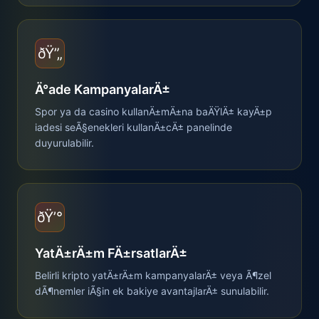
ðŸ”„
Ä°ade KampanyalarÄ±
Spor ya da casino kullanÄ±mÄ±na baÄŸlÄ± kayÄ±p
iadesi seÃ§enekleri kullanÄ±cÄ± panelinde
duyurulabilir.
ðŸ’°
YatÄ±rÄ±m FÄ±rsatlarÄ±
Belirli kripto yatÄ±rÄ±m kampanyalarÄ± veya Ã¶zel
dÃ¶nemler iÃ§in ek bakiye avantajlarÄ± sunulabilir.