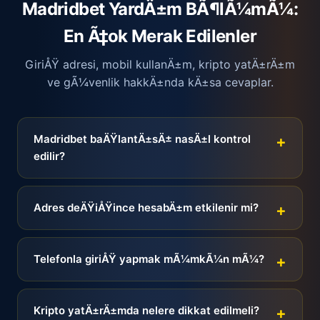
Madridbet YardÄ±m BÃ¶lÃ¼mÃ¼:
En Ã‡ok Merak Edilenler
GiriÅŸ adresi, mobil kullanÄ±m, kripto yatÄ±rÄ±m
ve gÃ¼venlik hakkÄ±nda kÄ±sa cevaplar.
Madridbet baÄŸlantÄ±sÄ± nasÄ±l kontrol
edilir?
Adres deÄŸiÅŸince hesabÄ±m etkilenir mi?
Telefonla giriÅŸ yapmak mÃ¼mkÃ¼n mÃ¼?
Kripto yatÄ±rÄ±mda nelere dikkat edilmeli?