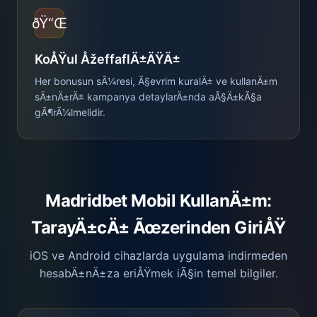
ðŸ“Œ
KoÅŸul ÅžeffaflÄ±ÄŸÄ±
Her bonusun sÃ¼resi, Ã§evrim kuralÄ± ve kullanÄ±m
sÄ±nÄ±rÄ± kampanya detaylarÄ±nda aÃ§Ä±kÃ§a
gÃ¶rÃ¼lmelidir.
Madridbet Mobil KullanÄ±m:
TarayÄ±cÄ± Ãœzerinden GiriÅŸ
iOS ve Android cihazlarda uygulama indirmeden
hesabÄ±nÄ±za eriÅŸmek iÃ§in temel bilgiler.