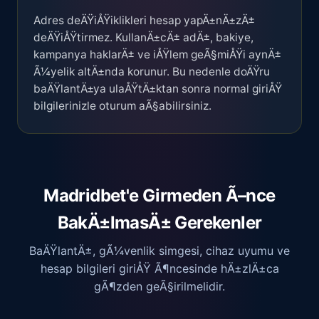
Adres deÄŸiÅŸiklikleri hesap yapÄ±nÄ±zÄ±
deÄŸiÅŸtirmez. KullanÄ±cÄ± adÄ±, bakiye,
kampanya haklarÄ± ve iÅŸlem geÃ§miÅŸi aynÄ±
Ã¼yelik altÄ±nda korunur. Bu nedenle doÄŸru
baÄŸlantÄ±ya ulaÅŸtÄ±ktan sonra normal giriÅŸ
bilgilerinizle oturum aÃ§abilirsiniz.
Madridbet'e Girmeden Ã–nce
BakÄ±lmasÄ± Gerekenler
BaÄŸlantÄ±, gÃ¼venlik simgesi, cihaz uyumu ve
hesap bilgileri giriÅŸ Ã¶ncesinde hÄ±zlÄ±ca
gÃ¶zden geÃ§irilmelidir.