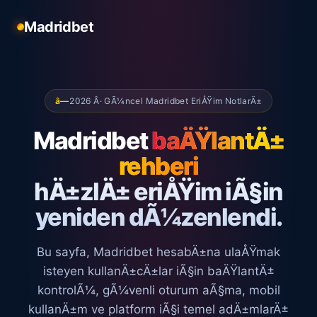
Madridbet
â—
2026 Â· GÃ¼ncel Madridbet EriÅŸim NotlarÄ±
Madridbet
baÄŸlantÄ±
rehberi
hÄ±zlÄ± eriÅŸim iÃ§in
yeniden dÃ¼zenlendi.
Bu sayfa, Madridbet hesabÄ±na ulaÅŸmak
isteyen kullanÄ±cÄ±lar iÃ§in baÄŸlantÄ±
kontrolÃ¼, gÃ¼venli oturum aÃ§ma, mobil
kullanÄ±m ve platform iÃ§i temel adÄ±mlarÄ±