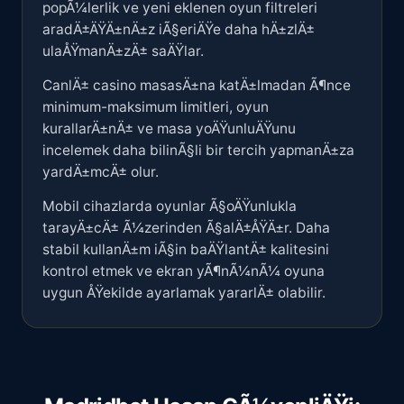
popÃ¼lerlik ve yeni eklenen oyun filtreleri
aradÄ±ÄŸÄ±nÄ±z iÃ§eriÄŸe daha hÄ±zlÄ±
ulaÅŸmanÄ±zÄ± saÄŸlar.
CanlÄ± casino masasÄ±na katÄ±lmadan Ã¶nce
minimum-maksimum limitleri, oyun
kurallarÄ±nÄ± ve masa yoÄŸunluÄŸunu
incelemek daha bilinÃ§li bir tercih yapmanÄ±za
yardÄ±mcÄ± olur.
Mobil cihazlarda oyunlar Ã§oÄŸunlukla
tarayÄ±cÄ± Ã¼zerinden Ã§alÄ±ÅŸÄ±r. Daha
stabil kullanÄ±m iÃ§in baÄŸlantÄ± kalitesini
kontrol etmek ve ekran yÃ¶nÃ¼nÃ¼ oyuna
uygun ÅŸekilde ayarlamak yararlÄ± olabilir.