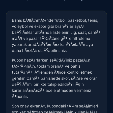
Bahis bÃ¶lÃ¼mÃ¼nde futbol, basketbol, tenis,
voleybol ve e-spor gibi branÅŸlar ayrÄ±
baÅŸlÄ±klar altÄ±nda listelenir. Lig, saat, canlÄ±
maÃ§ ve pazar tÃ¼rÃ¼ne gÃ¶re filtreleme
yaparak aradÄ±ÄŸÄ±nÄ±z karÅŸÄ±laÅŸmaya
daha hÄ±zlÄ± ulaÅŸabilirsiniz.
Kupon hazÄ±rlarken seÃ§tiÄŸiniz pazarÄ±n
tÃ¼rÃ¼nÃ¼, toplam oranÄ± ve bahis
tutarÄ±nÄ± iÅŸlemden Ã¶nce kontrol etmek
gerekir. CanlÄ± bahislerde skor, sÃ¼re ve oran
deÄŸiÅŸimi birlikte takip edildiÄŸi iÃ§in
kararlarÄ±nÄ±zÄ± acele etmeden vermeniz
Ã¶nerilir.
Son onay ekranÄ±, kupondaki tÃ¼m seÃ§imleri
son kez gÃ¶zden geÃ§irmek iÃ§in kullanÄ±lÄ±r.