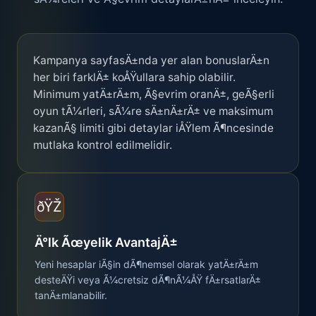
Kampanya sayfasÄ±nda yer alan bonuslarÄ±n
her biri farklÄ± koÅŸullara sahip olabilir.
Minimum yatÄ±rÄ±m, Ã§evrim oranÄ±, geÃ§erli
oyun tÃ¼rleri, sÃ¼re sÄ±nÄ±rÄ± ve maksimum
kazanÃ§ limiti gibi detaylar iÅŸlem Ã¶ncesinde
mutlaka kontrol edilmelidir.
ðŸŽ
Ä°lk Ãœyelik AvantajÄ±
Yeni hesaplar iÃ§in dÃ¶nemsel olarak yatÄ±rÄ±m
desteÄŸi veya Ã¼cretsiz dÃ¶nÃ¼ÅŸ fÄ±rsatlarÄ±
tanÄ±mlanabilir.