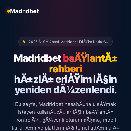
Madridbet
â—
2026 Â· GÃ¼ncel Madridbet EriÅŸim NotlarÄ±
Madridbet
baÄŸlantÄ±
rehberi
hÄ±zlÄ± eriÅŸim iÃ§in
yeniden dÃ¼zenlendi.
Bu sayfa, Madridbet hesabÄ±na ulaÅŸmak
isteyen kullanÄ±cÄ±lar iÃ§in baÄŸlantÄ±
kontrolÃ¼, gÃ¼venli oturum aÃ§ma, mobil
kullanÄ±m ve platform iÃ§i temel adÄ±mlarÄ±