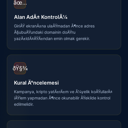
âœ…
Alan AdÄ± KontrolÃ¼
GiriÅŸ ekranÄ±na ulaÅŸmadan Ã¶nce adres
Ã§ubuÄŸundaki domainin doÄŸru
yazÄ±ldÄ±ÄŸÄ±ndan emin olmak gerekir.
ðŸ§¾
Kural Ä°ncelemesi
Kampanya, kripto yatÄ±rÄ±m ve Ã¼yelik koÅŸullarÄ±
iÅŸlem yapmadan Ã¶nce okunabilir ÅŸekilde kontrol
edilmelidir.