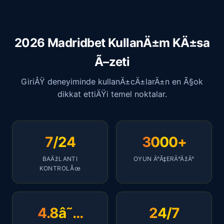
2026 Madridbet KullanÄ±m KÄ±sa
Ã–zeti
GiriÅŸ deneyiminde kullanÄ±cÄ±larÄ±n en Ã§ok
dikkat ettiÄŸi temel noktalar.
7/24
3000+
BAÄžLANTI
OYUN Ä°Ã‡ERÄ°ÄžÄ°
KONTROLÃœ
4.8â˜…
24/7