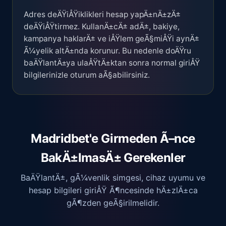
Adres deÄŸiÅŸiklikleri hesap yapÄ±nÄ±zÄ±
deÄŸiÅŸtirmez. KullanÄ±cÄ± adÄ±, bakiye,
kampanya haklarÄ± ve iÅŸlem geÃ§miÅŸi aynÄ±
Ã¼yelik altÄ±nda korunur. Bu nedenle doÄŸru
baÄŸlantÄ±ya ulaÅŸtÄ±ktan sonra normal giriÅŸ
bilgilerinizle oturum aÃ§abilirsiniz.
Madridbet'e Girmeden Ã–nce
BakÄ±lmasÄ± Gerekenler
BaÄŸlantÄ±, gÃ¼venlik simgesi, cihaz uyumu ve
hesap bilgileri giriÅŸ Ã¶ncesinde hÄ±zlÄ±ca
gÃ¶zden geÃ§irilmelidir.