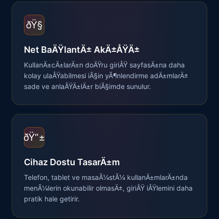
ðŸ§­
Net BaÄŸlantÄ± AkÄ±ÅŸÄ±
KullanÄ±cÄ±larÄ±n doÄŸru giriÅŸ sayfasÄ±na daha
kolay ulaÅŸabilmesi iÃ§in yÃ¶nlendirme adÄ±mlarÄ±
sade ve anlaÅŸÄ±lÄ±r biÃ§imde sunulur.
ðŸ“±
Cihaz Dostu TasarÄ±m
Telefon, tablet ve masaÃ¼stÃ¼ kullanÄ±mlarÄ±nda
menÃ¼lerin okunabilir olmasÄ±, giriÅŸ iÅŸlemini daha
pratik hale getirir.