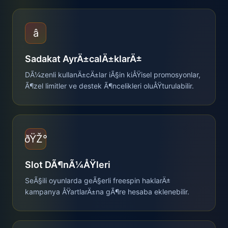
â­
Sadakat AyrÄ±calÄ±klarÄ±
DÃ¼zenli kullanÄ±cÄ±lar iÃ§in kiÅŸisel promosyonlar,
Ã¶zel limitler ve destek Ã¶ncelikleri oluÅŸturulabilir.
ðŸŽ°
Slot DÃ¶nÃ¼ÅŸleri
SeÃ§ili oyunlarda geÃ§erli freespin haklarÄ±
kampanya ÅŸartlarÄ±na gÃ¶re hesaba eklenebilir.