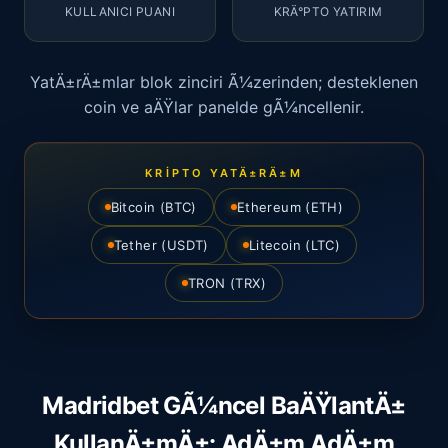
KULLANICI PUANI
KRÄ°PTO YATIRIM
YatÄ±rÄ±mlar blok zinciri Ã¼zerinden; desteklenen
coin ve aÄŸlar panelde gÃ¼ncellenir.
KRIPTO YATÄ±RÄ±M
Bitcoin (BTC)
Ethereum (ETH)
Tether (USDT)
Litecoin (LTC)
TRON (TRX)
Madridbet GÃ¼ncel BaÄŸlantÄ±
KullanÄ±mÄ±: AdÄ±m AdÄ±m