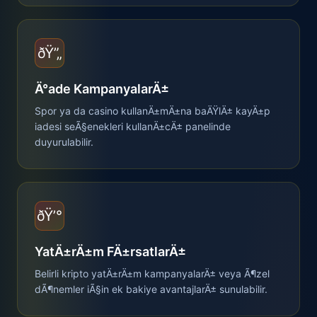
ðŸ”„
Ä°ade KampanyalarÄ±
Spor ya da casino kullanÄ±mÄ±na baÄŸlÄ± kayÄ±p
iadesi seÃ§enekleri kullanÄ±cÄ± panelinde
duyurulabilir.
ðŸ’°
YatÄ±rÄ±m FÄ±rsatlarÄ±
Belirli kripto yatÄ±rÄ±m kampanyalarÄ± veya Ã¶zel
dÃ¶nemler iÃ§in ek bakiye avantajlarÄ± sunulabilir.