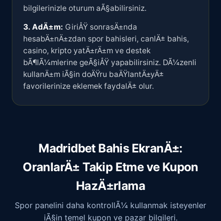
bilgilerinizle oturum aÃ§abilirsiniz.
3. AdÄ±m:
GiriÅŸ sonrasÄ±nda
hesabÄ±nÄ±zdan spor bahisleri, canlÄ± bahis,
casino, kripto yatÄ±rÄ±m ve destek
bÃ¶lÃ¼mlerine geÃ§iÅŸ yapabilirsiniz. DÃ¼zenli
kullanÄ±m iÃ§in doÄŸru baÄŸlantÄ±yÄ±
favorilerinize eklemek faydalÄ± olur.
Madridbet Bahis EkranÄ±:
OranlarÄ± Takip Etme ve Kupon
HazÄ±rlama
Spor panelini daha kontrollÃ¼ kullanmak isteyenler
iÃ§in temel kupon ve pazar bilgileri.