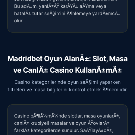
Bu adÄ±m, yanlÄ±ÅŸ karÅŸÄ±laÅŸma veya
hatalÄ± tutar seÃ§imini Ã¶nlemeye yardÄ±mcÄ±
olur.
Madridbet Oyun AlanÄ±: Slot, Masa
ve CanlÄ± Casino KullanÄ±mÄ±
Casino kategorilerinde oyun seÃ§imi yaparken
filtreleri ve masa bilgilerini kontrol etmek Ã¶nemlidir.
Casino bÃ¶lÃ¼mÃ¼nde slotlar, masa oyunlarÄ±,
canlÄ± krupiyeli masalar ve oyun ÅŸovlarÄ±
farklÄ± kategorilerde sunulur. SaÄŸlayÄ±cÄ±,