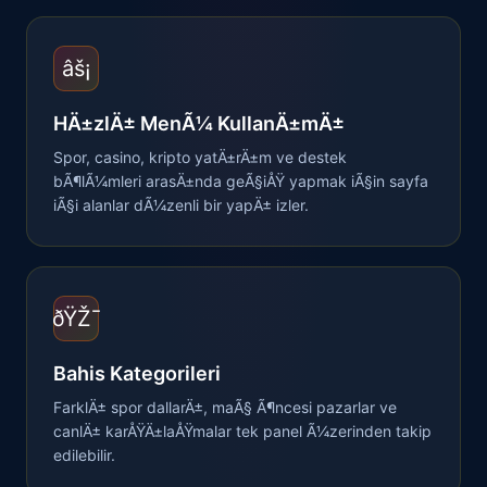
âš¡
HÄ±zlÄ± MenÃ¼ KullanÄ±mÄ±
Spor, casino, kripto yatÄ±rÄ±m ve destek
bÃ¶lÃ¼mleri arasÄ±nda geÃ§iÅŸ yapmak iÃ§in sayfa
iÃ§i alanlar dÃ¼zenli bir yapÄ± izler.
ðŸŽ¯
Bahis Kategorileri
FarklÄ± spor dallarÄ±, maÃ§ Ã¶ncesi pazarlar ve
canlÄ± karÅŸÄ±laÅŸmalar tek panel Ã¼zerinden takip
edilebilir.