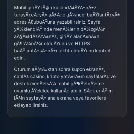
Mobil giriÅŸ iÃ§in kullandÄ±ÄŸÄ±nÄ±z
tarayÄ±cÄ±yÄ± aÃ§Ä±p gÃ¼ncel baÄŸlantÄ±yÄ±
adres Ã§ubuÄŸuna yazabilirsiniz. Sayfa
yÃ¼klendiÄŸinde menÃ¼lerin dÃ¼zgÃ¼n
aÃ§Ä±ldÄ±ÄŸÄ±nÄ±, giriÅŸ alanÄ±nÄ±n
gÃ¶rÃ¼nÃ¼r olduÄŸunu ve HTTPS
baÄŸlantÄ±sÄ±nÄ±n aktif olduÄŸunu kontrol
edin.
Oturum aÃ§tÄ±ktan sonra kupon ekranÄ±,
canlÄ± casino, kripto yatÄ±rÄ±m sayfalarÄ± ve
destek menÃ¼sÃ¼ mobil gÃ¶rÃ¼nÃ¼me
uyumlu ÅŸekilde kullanÄ±labilir. SÄ±k eriÅŸim
iÃ§in sayfayÄ± ana ekrana veya favorilere
ekleyebilirsiniz.