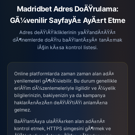
Madridbet Adres DoÄŸrulama:
GÃ¼venilir SayfayÄ± AyÄ±rt Etme
Adres deÄŸiÅŸikliklerinin yaÅŸandÄ±ÄŸÄ±
dÃ¶nemlerde doÄŸru baÄŸlantÄ±yÄ± tanÄ±mak
iÃ§in kÄ±sa kontrol listesi.
Online platformlarda zaman zaman alan adÄ±
yenilemeleri gÃ¶rÃ¼lebilir. Bu durum genellikle
eriÅŸim dÃ¼zenlemeleriyle ilgilidir ve Ã¼yelik
bilgilerinizin, bakiyenizin ya da kampanya
haklarÄ±nÄ±zÄ±n deÄŸiÅŸtiÄŸi anlamÄ±na
gelmez.
BaÄŸlantÄ±ya ulaÅŸÄ±rken alan adÄ±nÄ±
kontrol etmek, HTTPS simgesini gÃ¶rmek ve