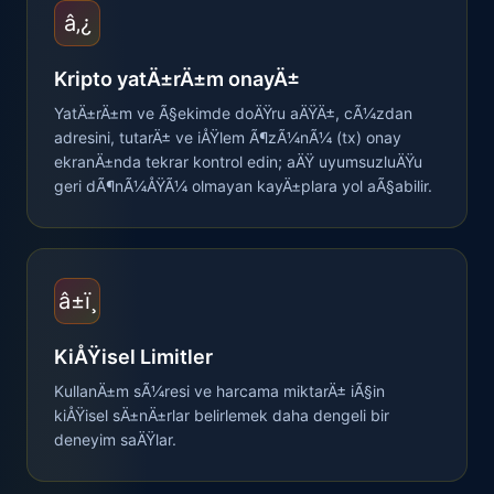
â‚¿
Kripto yatÄ±rÄ±m onayÄ±
YatÄ±rÄ±m ve Ã§ekimde doÄŸru aÄŸÄ±, cÃ¼zdan
adresini, tutarÄ± ve iÅŸlem Ã¶zÃ¼nÃ¼ (tx) onay
ekranÄ±nda tekrar kontrol edin; aÄŸ uyumsuzluÄŸu
geri dÃ¶nÃ¼ÅŸÃ¼ olmayan kayÄ±plara yol aÃ§abilir.
â±ï¸
KiÅŸisel Limitler
KullanÄ±m sÃ¼resi ve harcama miktarÄ± iÃ§in
kiÅŸisel sÄ±nÄ±rlar belirlemek daha dengeli bir
deneyim saÄŸlar.