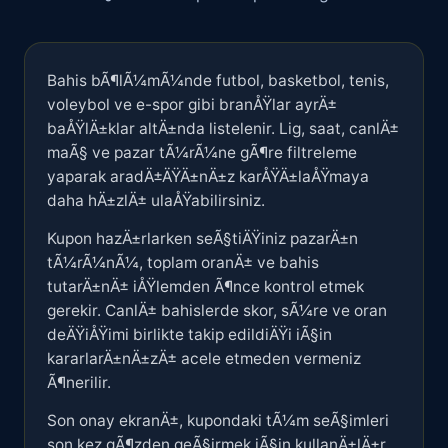
Bahis bÃ¶lÃ¼mÃ¼nde futbol, basketbol, tenis,
voleybol ve e-spor gibi branÅŸlar ayrÄ±
baÅŸlÄ±klar altÄ±nda listelenir. Lig, saat, canlÄ±
maÃ§ ve pazar tÃ¼rÃ¼ne gÃ¶re filtreleme
yaparak aradÄ±ÄŸÄ±nÄ±z karÅŸÄ±laÅŸmaya
daha hÄ±zlÄ± ulaÅŸabilirsiniz.
Kupon hazÄ±rlarken seÃ§tiÄŸiniz pazarÄ±n
tÃ¼rÃ¼nÃ¼, toplam oranÄ± ve bahis
tutarÄ±nÄ± iÅŸlemden Ã¶nce kontrol etmek
gerekir. CanlÄ± bahislerde skor, sÃ¼re ve oran
deÄŸiÅŸimi birlikte takip edildiÄŸi iÃ§in
kararlarÄ±nÄ±zÄ± acele etmeden vermeniz
Ã¶nerilir.
Son onay ekranÄ±, kupondaki tÃ¼m seÃ§imleri
son kez gÃ¶zden geÃ§irmek iÃ§in kullanÄ±lÄ±r.