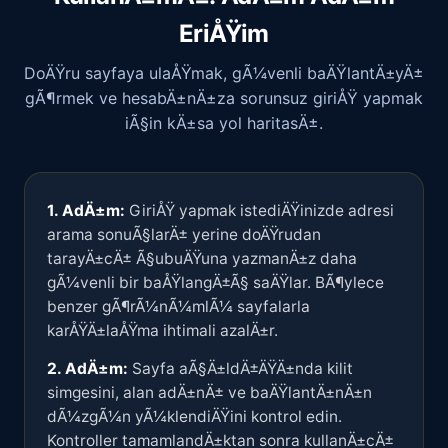
EriÅŸim
DoÄŸru sayfaya ulaÅŸmak, gÃ¼venli baÄŸlantÄ±yÄ±
gÃ¶rmek ve hesabÄ±nÄ±za sorunsuz giriÅŸ yapmak
iÃ§in kÄ±sa yol haritasÄ±.
1. AdÄ±m:
GiriÅŸ yapmak istediÄŸinizde adresi
arama sonuÃ§larÄ± yerine doÄŸrudan
tarayÄ±cÄ± Ã§ubuÄŸuna yazmanÄ±z daha
gÃ¼venli bir baÅŸlangÄ±Ã§ saÄŸlar. BÃ¶ylece
benzer gÃ¶rÃ¼nÃ¼mlÃ¼ sayfalarla
karÅŸÄ±laÅŸma ihtimali azalÄ±r.
2. AdÄ±m:
Sayfa aÃ§Ä±ldÄ±ÄŸÄ±nda kilit
simgesini, alan adÄ±nÄ± ve baÄŸlantÄ±nÄ±n
dÃ¼zgÃ¼n yÃ¼klendiÄŸini kontrol edin.
Kontroller tamamlandÄ±ktan sonra kullanÄ±cÄ±