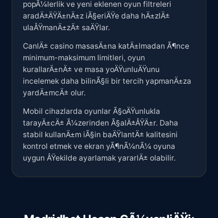
popÃ¼lerlik ve yeni eklenen oyun filtreleri
aradÄ±ÄŸÄ±nÄ±z iÃ§eriÄŸe daha hÄ±zlÄ±
ulaÅŸmanÄ±zÄ± saÄŸlar.
CanlÄ± casino masasÄ±na katÄ±lmadan Ã¶nce
minimum-maksimum limitleri, oyun
kurallarÄ±nÄ± ve masa yoÄŸunluÄŸunu
incelemek daha bilinÃ§li bir tercih yapmanÄ±za
yardÄ±mcÄ± olur.
Mobil cihazlarda oyunlar Ã§oÄŸunlukla
tarayÄ±cÄ± Ã¼zerinden Ã§alÄ±ÅŸÄ±r. Daha
stabil kullanÄ±m iÃ§in baÄŸlantÄ± kalitesini
kontrol etmek ve ekran yÃ¶nÃ¼nÃ¼ oyuna
uygun ÅŸekilde ayarlamak yararlÄ± olabilir.