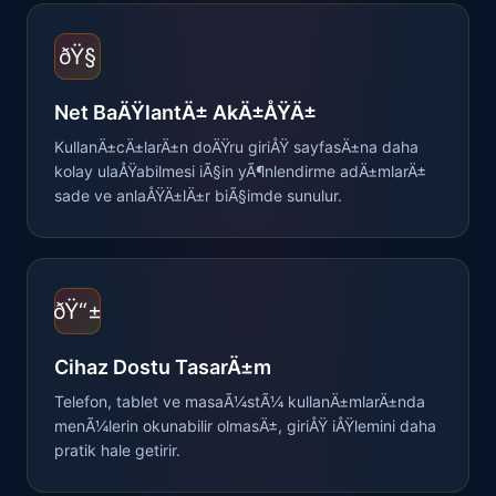
ðŸ§­
Net BaÄŸlantÄ± AkÄ±ÅŸÄ±
KullanÄ±cÄ±larÄ±n doÄŸru giriÅŸ sayfasÄ±na daha
kolay ulaÅŸabilmesi iÃ§in yÃ¶nlendirme adÄ±mlarÄ±
sade ve anlaÅŸÄ±lÄ±r biÃ§imde sunulur.
ðŸ“±
Cihaz Dostu TasarÄ±m
Telefon, tablet ve masaÃ¼stÃ¼ kullanÄ±mlarÄ±nda
menÃ¼lerin okunabilir olmasÄ±, giriÅŸ iÅŸlemini daha
pratik hale getirir.