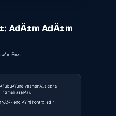
Ä±: AdÄ±m AdÄ±m
sabÄ±nÄ±za
Ä± Ã§ubuÄŸuna yazmanÄ±z daha
htimali azalÄ±r.
yÃ¼klendiÄŸini kontrol edin.