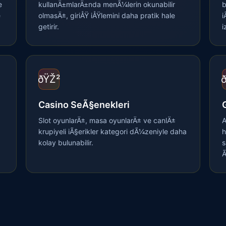
e
kullanÄ±mlarÄ±nda menÃ¼lerin okunabilir
b
e
olmasÄ±, giriÅŸ iÅŸlemini daha pratik hale
i
getirir.
i
ðŸŽ²
ð
Casino SeÃ§enekleri
Slot oyunlarÄ±, masa oyunlarÄ± ve canlÄ±
A
krupiyeli iÃ§erikler kategori dÃ¼zeniyle daha
h
kolay bulunabilir.
s
Ã