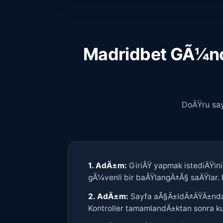
Madridbet GÃ¼n
DoÄŸru sa
1. AdÄ±m:
GiriÅŸ yapmak istediÄŸi
gÃ¼venli bir baÅŸlangÄ±Ã§ saÄŸlar.
2. AdÄ±m:
Sayfa aÃ§Ä±ldÄ±ÄŸÄ±nda k
Kontroller tamamlandÄ±ktan sonra kul