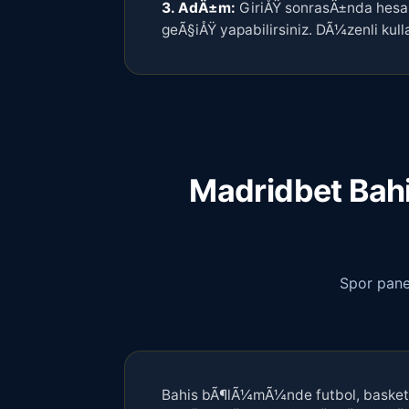
3. AdÄ±m:
GiriÅŸ sonrasÄ±nda hesab
geÃ§iÅŸ yapabilirsiniz. DÃ¼zenli kul
Madridbet Bah
Spor pane
Bahis bÃ¶lÃ¼mÃ¼nde futbol, basketbol