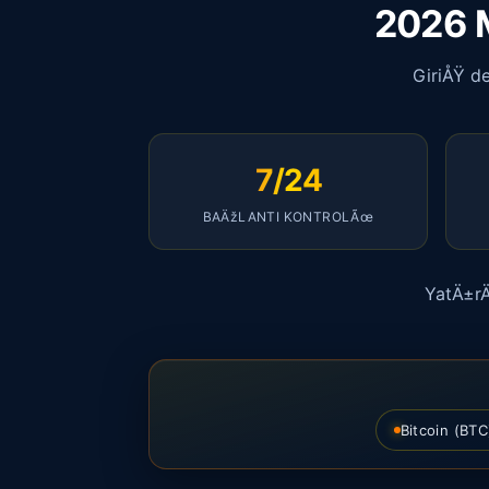
2026 
GiriÅŸ d
7/24
BAÄžLANTI KONTROLÃœ
YatÄ±rÄ
Bitcoin (BTC