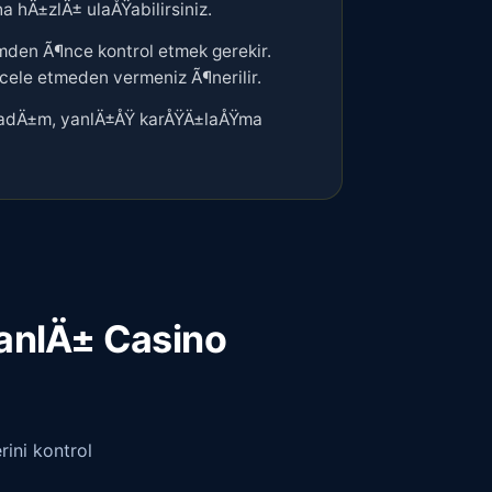
hÄ±zlÄ± ulaÅŸabilirsiniz.
den Ã¶nce kontrol etmek gerekir.
acele etmeden vermeniz Ã¶nerilir.
u adÄ±m, yanlÄ±ÅŸ karÅŸÄ±laÅŸma
anlÄ± Casino
rini kontrol