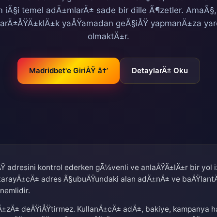
m iÃ§i temel adÄ±mlarÄ± sade bir dille Ã¶zetler. AmaÃ§
karÄ±ÅŸÄ±klÄ±k yaÅŸamadan geÃ§iÅŸ yapmanÄ±za y
olmaktÄ±r.
Madridbet'e GiriÅŸ â†’
DetaylarÄ± Oku
iÅŸ adresini kontrol ederken gÃ¼venli ve anlaÅŸÄ±lÄ±r bir yol 
 tarayÄ±cÄ± adres Ã§ubuÄŸundaki alan adÄ±nÄ± ve baÄŸlan
emlidir.
nÄ±zÄ± deÄŸiÅŸtirmez. KullanÄ±cÄ± adÄ±, bakiye, kampanya h