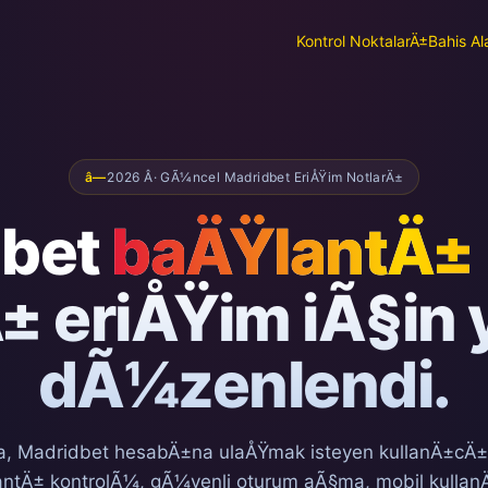
Kontrol NoktalarÄ±
Bahis A
â—
2026 Â· GÃ¼ncel Madridbet EriÅŸim NotlarÄ±
dbet
baÄŸlantÄ± 
± eriÅŸim iÃ§in 
dÃ¼zenlendi.
a, Madridbet hesabÄ±na ulaÅŸmak isteyen kullanÄ±cÄ±l
ntÄ± kontrolÃ¼, gÃ¼venli oturum aÃ§ma, mobil kulla