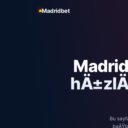
Madridbet
Madri
hÄ±zlÄ
Bu sayf
baÄŸla