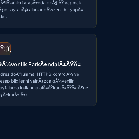
Ã¶lÃ¼mleri arasÄ±nda geÃ§iÅŸ yapmak
Ã§in sayfa iÃ§i alanlar dÃ¼zenli bir yapÄ±
zler.
Ÿ›¡ï¸
GÃ¼venlik FarkÄ±ndalÄ±ÄŸÄ±
dres doÄŸrulama, HTTPS kontrolÃ¼ ve
esap bilgilerini yalnÄ±zca gÃ¼venilir
ayfalarda kullanma alÄ±ÅŸkanlÄ±ÄŸÄ± Ã¶ne
§Ä±karÄ±lÄ±r.