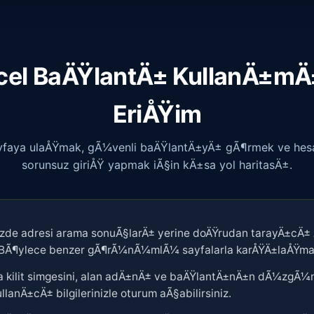
cel BaÄŸlantÄ± KullanÄ±m
EriÅŸim
yfaya ulaÅŸmak, gÃ¼venli baÄŸlantÄ±yÄ± gÃ¶rmek ve he
sorunsuz giriÅŸ yapmak iÃ§in kÄ±sa yol haritasÄ±.
nizde adresi arama sonuÃ§larÄ± yerine doÄŸrudan tarayÄ±c
 BÃ¶ylece benzer gÃ¶rÃ¼nÃ¼mlÃ¼ sayfalarla karÅŸÄ±laÅŸma i
ilit simgesini, alan adÄ±nÄ± ve baÄŸlantÄ±nÄ±n dÃ¼zgÃ¼n 
lanÄ±cÄ± bilgilerinizle oturum aÃ§abilirsiniz.