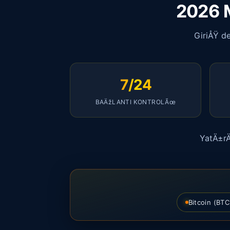
2026 
GiriÅŸ d
7/24
BAÄžLANTI KONTROLÃœ
YatÄ±rÄ
Bitcoin (BTC