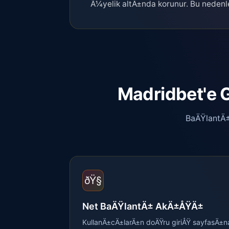
Ã¼yelik altÄ±nda korunur. Bu nedenle
Madridbet'e 
BaÄŸlantÄ±
ðŸ§­
Net BaÄŸlantÄ± AkÄ±ÅŸÄ±
KullanÄ±cÄ±larÄ±n doÄŸru giriÅŸ sayfasÄ±n