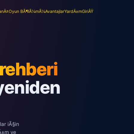
lanÄ±
Oyun BÃ¶lÃ¼mÃ¼
Avantajlar
YardÄ±m
GiriÅŸ
rehberi
yeniden
ar iÃ§in
nÄ±m ve