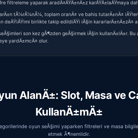
e filtreleme yaparak aradÄ±ÄŸÄ±nÄ±z karÅŸÄ±laÅŸmaya daha 
zarÄ±n tÃ¼rÃ¼nÃ¼, toplam oranÄ± ve bahis tutarÄ±nÄ± iÅŸlem
n deÄŸiÅŸimi birlikte takip edildiÄŸi iÃ§in kararlarÄ±nÄ±zÄ± 
eÃ§imleri son kez gÃ¶zden geÃ§irmek iÃ§in kullanÄ±lÄ±r. B
meye yardÄ±mcÄ± olur.
yun AlanÄ±: Slot, Masa ve C
KullanÄ±mÄ±
gorilerinde oyun seÃ§imi yaparken filtreleri ve masa bilgile
etmek Ã¶nemlidir.