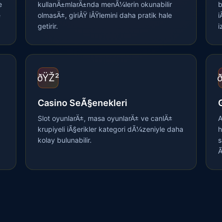
e
kullanÄ±mlarÄ±nda menÃ¼lerin okunabilir
b
e
olmasÄ±, giriÅŸ iÅŸlemini daha pratik hale
i
getirir.
i
ðŸŽ²
ð
Casino SeÃ§enekleri
Slot oyunlarÄ±, masa oyunlarÄ± ve canlÄ±
A
krupiyeli iÃ§erikler kategori dÃ¼zeniyle daha
h
kolay bulunabilir.
s
Ã