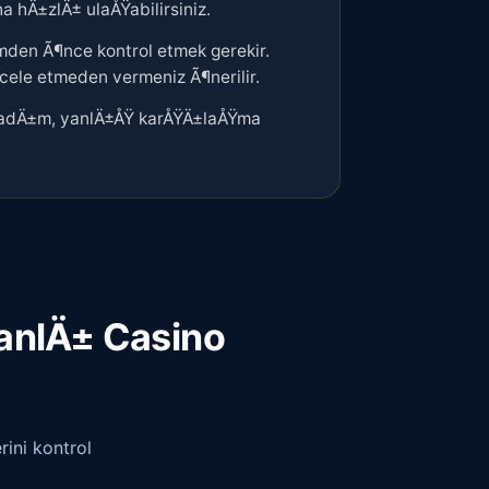
hÄ±zlÄ± ulaÅŸabilirsiniz.
den Ã¶nce kontrol etmek gerekir.
acele etmeden vermeniz Ã¶nerilir.
u adÄ±m, yanlÄ±ÅŸ karÅŸÄ±laÅŸma
anlÄ± Casino
rini kontrol