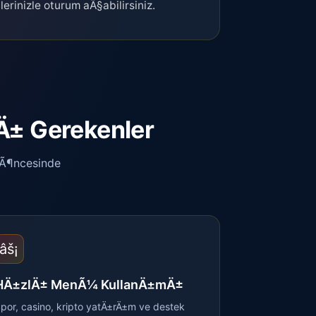
rinizle oturum aÃ§abilirsiniz.
Ä± Gerekenler
 Ã¶ncesinde
âš¡
HÄ±zlÄ± MenÃ¼ KullanÄ±mÄ±
por, casino, kripto yatÄ±rÄ±m ve destek