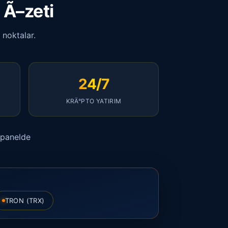
Ã–zeti
noktalar.
24/7
KRÄ°PTO YATIRIM
 panelde
TRON (TRX)