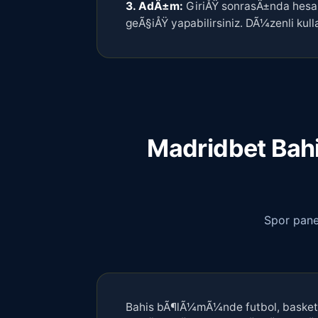
3. AdÄ±m:
GiriÅŸ sonrasÄ±nda hesab
geÃ§iÅŸ yapabilirsiniz. DÃ¼zenli kul
Madridbet Bah
Spor pane
Bahis bÃ¶lÃ¼mÃ¼nde futbol, basketbol