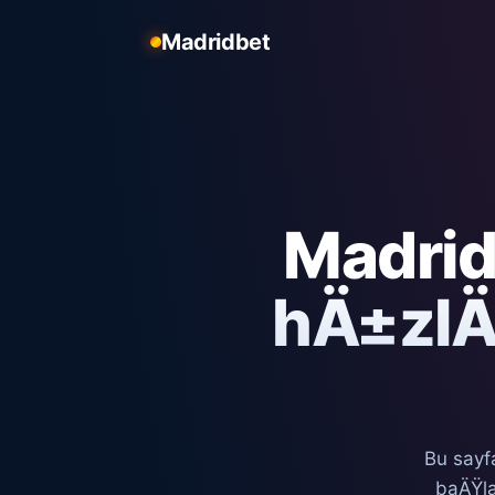
Madridbet
Madri
hÄ±zlÄ
Bu sayf
baÄŸla