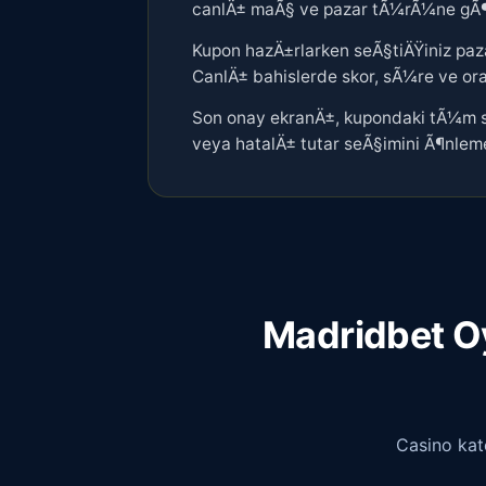
canlÄ± maÃ§ ve pazar tÃ¼rÃ¼ne gÃ¶r
Kupon hazÄ±rlarken seÃ§tiÄŸiniz pa
CanlÄ± bahislerde skor, sÃ¼re ve ora
Son onay ekranÄ±, kupondaki tÃ¼m s
veya hatalÄ± tutar seÃ§imini Ã¶nle
Madridbet O
Casino kate