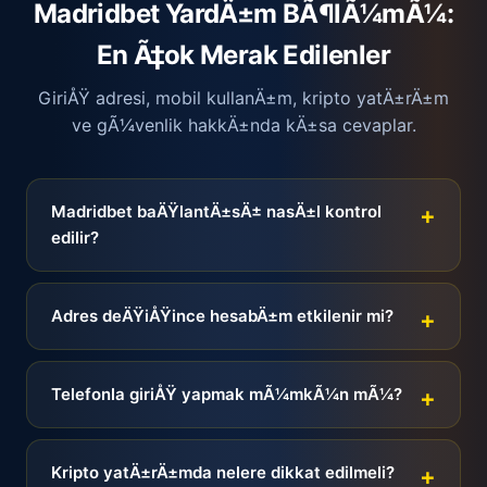
Madridbet YardÄ±m BÃ¶lÃ¼mÃ¼:
En Ã‡ok Merak Edilenler
GiriÅŸ adresi, mobil kullanÄ±m, kripto yatÄ±rÄ±m
ve gÃ¼venlik hakkÄ±nda kÄ±sa cevaplar.
Madridbet baÄŸlantÄ±sÄ± nasÄ±l kontrol
edilir?
Adres deÄŸiÅŸince hesabÄ±m etkilenir mi?
Telefonla giriÅŸ yapmak mÃ¼mkÃ¼n mÃ¼?
Kripto yatÄ±rÄ±mda nelere dikkat edilmeli?