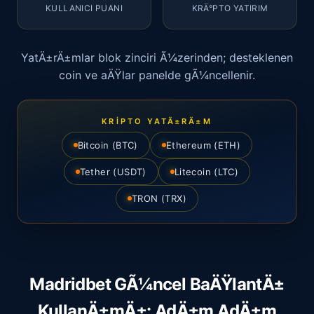
KULLANICI PUANI
KRÄ°PTO YATIRIM
YatÄ±rÄ±mlar blok zinciri Ã¼zerinden; desteklenen
coin ve aÄŸlar panelde gÃ¼ncellenir.
KRIPTO YATÄ±RÄ±M
Bitcoin (BTC)
Ethereum (ETH)
Tether (USDT)
Litecoin (LTC)
TRON (TRX)
Madridbet GÃ¼ncel BaÄŸlantÄ±
KullanÄ±mÄ±: AdÄ±m AdÄ±m