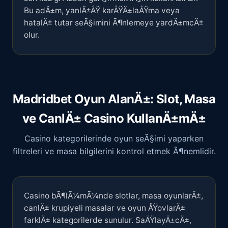
Bu adÄ±m, yanlÄ±ÅŸ karÅŸÄ±laÅŸma veya
hatalÄ± tutar seÃ§imini Ã¶nlemeye yardÄ±mcÄ±
olur.
Madridbet Oyun AlanÄ±: Slot, Masa
ve CanlÄ± Casino KullanÄ±mÄ±
Casino kategorilerinde oyun seÃ§imi yaparken
filtreleri ve masa bilgilerini kontrol etmek Ã¶nemlidir.
Casino bÃ¶lÃ¼mÃ¼nde slotlar, masa oyunlarÄ±,
canlÄ± krupiyeli masalar ve oyun ÅŸovlarÄ±
farklÄ± kategorilerde sunulur. SaÄŸlayÄ±cÄ±,