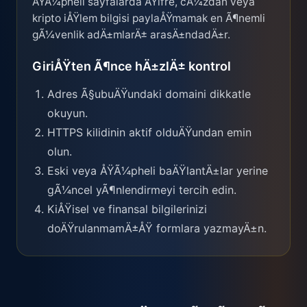
ÅŸÃ¼pheli sayfalarda ÅŸifre, cÃ¼zdan veya
kripto iÅŸlem bilgisi paylaÅŸmamak en Ã¶nemli
gÃ¼venlik adÄ±mlarÄ± arasÄ±ndadÄ±r.
GiriÅŸten Ã¶nce hÄ±zlÄ± kontrol
Adres Ã§ubuÄŸundaki domaini dikkatle
okuyun.
HTTPS kilidinin aktif olduÄŸundan emin
olun.
Eski veya ÅŸÃ¼pheli baÄŸlantÄ±lar yerine
gÃ¼ncel yÃ¶nlendirmeyi tercih edin.
KiÅŸisel ve finansal bilgilerinizi
doÄŸrulanmamÄ±ÅŸ formlara yazmayÄ±n.