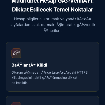
Madridbet Hesap GÃ¼venliÄŸi:
Dikkat Edilecek Temel Noktalar
Hesap bilgilerini korumak ve yanÄ±ltÄ±cÄ±
sayfalardan uzak durmak iÃ§in pratik gÃ¼venlik
Ã¶nerileri.
ðŸ”
BaÄŸlantÄ± Kilidi
Oturum aÃ§madan Ã¶nce tarayÄ±cÄ±daki HTTPS
kilit simgesinin aktif gÃ¶rÃ¼nmesine dikkat
edilmelidir.