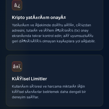
â‚¿
Kripto yatÄ±rÄ±m onayÄ±
YatÄ±rÄ±m ve Ã§ekimde doÄŸru aÄŸÄ±, cÃ¼zdan
adresini, tutarÄ± ve iÅŸlem Ã¶zÃ¼nÃ¼ (tx) onay
ekranÄ±nda tekrar kontrol edin; aÄŸ uyumsuzluÄŸu
geri dÃ¶nÃ¼ÅŸÃ¼ olmayan kayÄ±plara yol aÃ§abilir.
â±ï¸
KiÅŸisel Limitler
KullanÄ±m sÃ¼resi ve harcama miktarÄ± iÃ§in
kiÅŸisel sÄ±nÄ±rlar belirlemek daha dengeli bir
deneyim saÄŸlar.