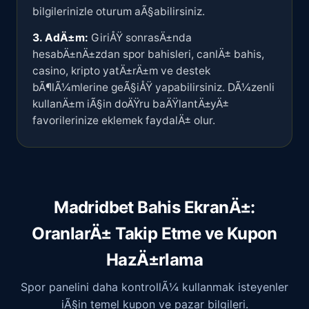
bilgilerinizle oturum aÃ§abilirsiniz.
3. AdÄ±m:
GiriÅŸ sonrasÄ±nda
hesabÄ±nÄ±zdan spor bahisleri, canlÄ± bahis,
casino, kripto yatÄ±rÄ±m ve destek
bÃ¶lÃ¼mlerine geÃ§iÅŸ yapabilirsiniz. DÃ¼zenli
kullanÄ±m iÃ§in doÄŸru baÄŸlantÄ±yÄ±
favorilerinize eklemek faydalÄ± olur.
Madridbet Bahis EkranÄ±:
OranlarÄ± Takip Etme ve Kupon
HazÄ±rlama
Spor panelini daha kontrollÃ¼ kullanmak isteyenler
iÃ§in temel kupon ve pazar bilgileri.