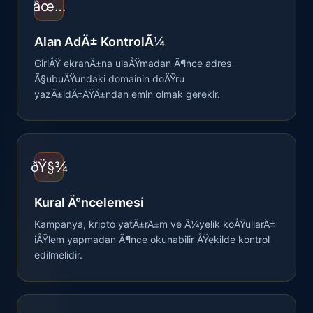
âœ…
Alan AdÄ± KontrolÃ¼
GiriÅŸ ekranÄ±na ulaÅŸmadan Ã¶nce adres
Ã§ubuÄŸundaki domainin doÄŸru
yazÄ±ldÄ±ÄŸÄ±ndan emin olmak gerekir.
ðŸ§¾
Kural Ä°ncelemesi
Kampanya, kripto yatÄ±rÄ±m ve Ã¼yelik koÅŸullarÄ±
iÅŸlem yapmadan Ã¶nce okunabilir ÅŸekilde kontrol
edilmelidir.