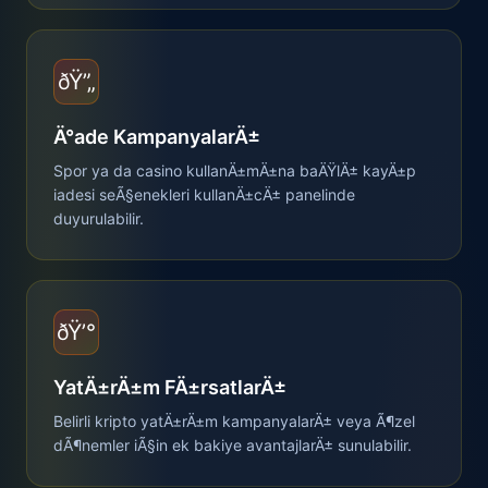
ðŸ”„
Ä°ade KampanyalarÄ±
Spor ya da casino kullanÄ±mÄ±na baÄŸlÄ± kayÄ±p
iadesi seÃ§enekleri kullanÄ±cÄ± panelinde
duyurulabilir.
ðŸ’°
YatÄ±rÄ±m FÄ±rsatlarÄ±
Belirli kripto yatÄ±rÄ±m kampanyalarÄ± veya Ã¶zel
dÃ¶nemler iÃ§in ek bakiye avantajlarÄ± sunulabilir.