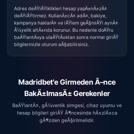
Adres deÄŸiÅŸiklikleri hesap yapÄ±nÄ±zÄ±
deÄŸiÅŸtirmez. KullanÄ±cÄ± adÄ±, bakiye,
kampanya haklarÄ± ve iÅŸlem geÃ§miÅŸi aynÄ±
Ã¼yelik altÄ±nda korunur. Bu nedenle doÄŸru
baÄŸlantÄ±ya ulaÅŸtÄ±ktan sonra normal giriÅŸ
bilgilerinizle oturum aÃ§abilirsiniz.
Madridbet'e Girmeden Ã–nce
BakÄ±lmasÄ± Gerekenler
BaÄŸlantÄ±, gÃ¼venlik simgesi, cihaz uyumu ve
hesap bilgileri giriÅŸ Ã¶ncesinde hÄ±zlÄ±ca
gÃ¶zden geÃ§irilmelidir.