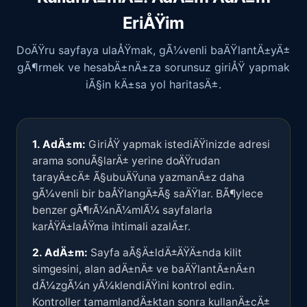
EriÅŸim
DoÄŸru sayfaya ulaÅŸmak, gÃ¼venli baÄŸlantÄ±yÄ±
gÃ¶rmek ve hesabÄ±nÄ±za sorunsuz giriÅŸ yapmak
iÃ§in kÄ±sa yol haritasÄ±.
1. AdÄ±m:
GiriÅŸ yapmak istediÄŸinizde adresi
arama sonuÃ§larÄ± yerine doÄŸrudan
tarayÄ±cÄ± Ã§ubuÄŸuna yazmanÄ±z daha
gÃ¼venli bir baÅŸlangÄ±Ã§ saÄŸlar. BÃ¶ylece
benzer gÃ¶rÃ¼nÃ¼mlÃ¼ sayfalarla
karÅŸÄ±laÅŸma ihtimali azalÄ±r.
2. AdÄ±m:
Sayfa aÃ§Ä±ldÄ±ÄŸÄ±nda kilit
simgesini, alan adÄ±nÄ± ve baÄŸlantÄ±nÄ±n
dÃ¼zgÃ¼n yÃ¼klendiÄŸini kontrol edin.
Kontroller tamamlandÄ±ktan sonra kullanÄ±cÄ±