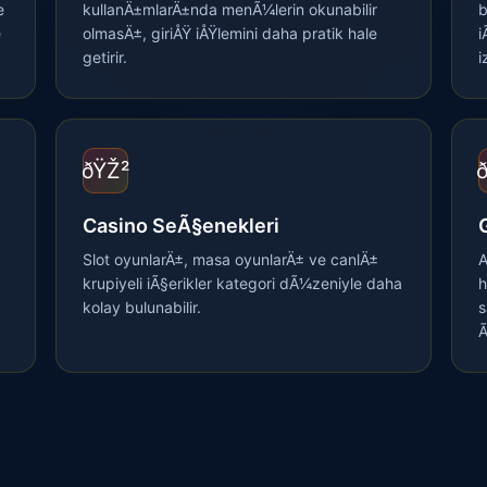
e
kullanÄ±mlarÄ±nda menÃ¼lerin okunabilir
b
e
olmasÄ±, giriÅŸ iÅŸlemini daha pratik hale
i
getirir.
i
ðŸŽ²
ð
Casino SeÃ§enekleri
Slot oyunlarÄ±, masa oyunlarÄ± ve canlÄ±
A
krupiyeli iÃ§erikler kategori dÃ¼zeniyle daha
h
kolay bulunabilir.
s
Ã