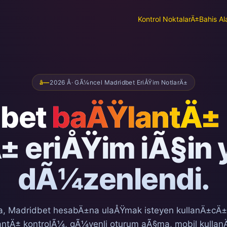
Kontrol NoktalarÄ±
Bahis A
â—
2026 Â· GÃ¼ncel Madridbet EriÅŸim NotlarÄ±
dbet
baÄŸlantÄ± 
± eriÅŸim iÃ§in 
dÃ¼zenlendi.
a, Madridbet hesabÄ±na ulaÅŸmak isteyen kullanÄ±cÄ±l
ntÄ± kontrolÃ¼, gÃ¼venli oturum aÃ§ma, mobil kulla