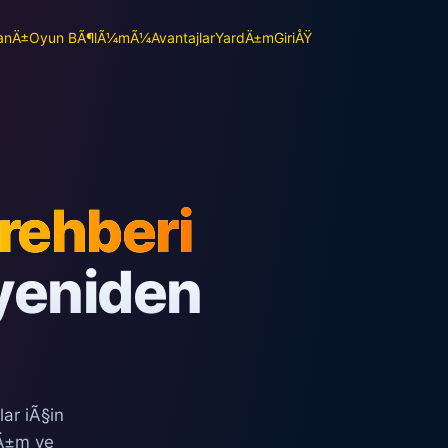
lanÄ±
Oyun BÃ¶lÃ¼mÃ¼
Avantajlar
YardÄ±m
GiriÅŸ
rehberi
yeniden
ar iÃ§in
nÄ±m ve