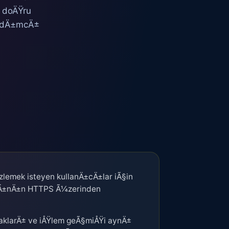
, doÄŸru
ardÄ±mcÄ±
izlemek isteyen kullanÄ±cÄ±lar iÃ§in
tÄ±nÄ±n HTTPS Ã¼zerinden
aklarÄ± ve iÅŸlem geÃ§miÅŸi aynÄ±