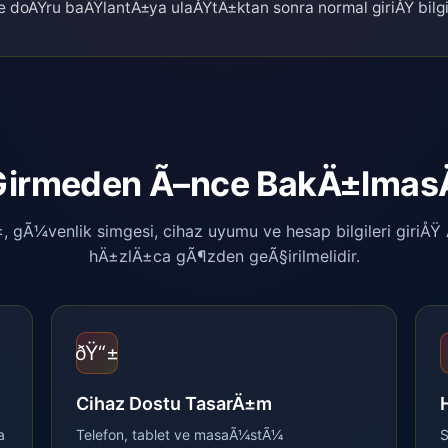
 doÄŸru baÄŸlantÄ±ya ulaÅŸtÄ±ktan sonra normal giriÅŸ bilgile
Girmeden Ã–nce BakÄ±lmas
, gÃ¼venlik simgesi, cihaz uyumu ve hesap bilgileri giriÅŸ
hÄ±zlÄ±ca gÃ¶zden geÃ§irilmelidir.
ðŸ“±
Cihaz Dostu TasarÄ±m
a
Telefon, tablet ve masaÃ¼stÃ¼
S