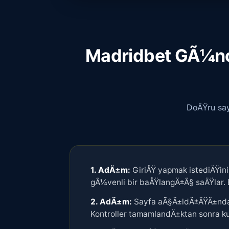
Madridbet GÃ¼n
DoÄŸru sa
1. AdÄ±m:
GiriÅŸ yapmak istediÄŸi
gÃ¼venli bir baÅŸlangÄ±Ã§ saÄŸlar.
2. AdÄ±m:
Sayfa aÃ§Ä±ldÄ±ÄŸÄ±nda k
Kontroller tamamlandÄ±ktan sonra kul