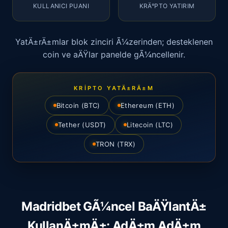
KULLANICI PUANI
KRÄ°PTO YATIRIM
YatÄ±rÄ±mlar blok zinciri Ã¼zerinden; desteklenen
coin ve aÄŸlar panelde gÃ¼ncellenir.
KRIPTO YATÄ±RÄ±M
Bitcoin (BTC)
Ethereum (ETH)
Tether (USDT)
Litecoin (LTC)
TRON (TRX)
Madridbet GÃ¼ncel BaÄŸlantÄ±
KullanÄ±mÄ±: AdÄ±m AdÄ±m