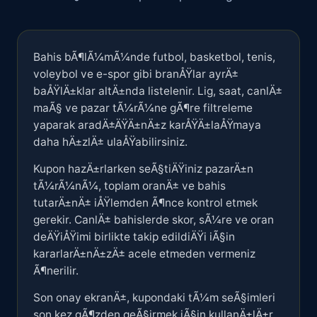
Bahis bÃ¶lÃ¼mÃ¼nde futbol, basketbol, tenis,
voleybol ve e-spor gibi branÅŸlar ayrÄ±
baÅŸlÄ±klar altÄ±nda listelenir. Lig, saat, canlÄ±
maÃ§ ve pazar tÃ¼rÃ¼ne gÃ¶re filtreleme
yaparak aradÄ±ÄŸÄ±nÄ±z karÅŸÄ±laÅŸmaya
daha hÄ±zlÄ± ulaÅŸabilirsiniz.
Kupon hazÄ±rlarken seÃ§tiÄŸiniz pazarÄ±n
tÃ¼rÃ¼nÃ¼, toplam oranÄ± ve bahis
tutarÄ±nÄ± iÅŸlemden Ã¶nce kontrol etmek
gerekir. CanlÄ± bahislerde skor, sÃ¼re ve oran
deÄŸiÅŸimi birlikte takip edildiÄŸi iÃ§in
kararlarÄ±nÄ±zÄ± acele etmeden vermeniz
Ã¶nerilir.
Son onay ekranÄ±, kupondaki tÃ¼m seÃ§imleri
son kez gÃ¶zden geÃ§irmek iÃ§in kullanÄ±lÄ±r.