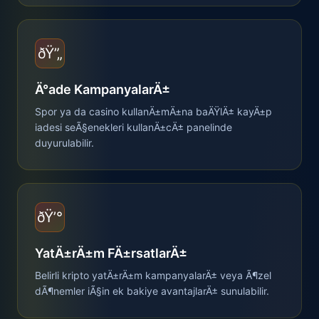
ðŸ”„
Ä°ade KampanyalarÄ±
Spor ya da casino kullanÄ±mÄ±na baÄŸlÄ± kayÄ±p
iadesi seÃ§enekleri kullanÄ±cÄ± panelinde
duyurulabilir.
ðŸ’°
YatÄ±rÄ±m FÄ±rsatlarÄ±
Belirli kripto yatÄ±rÄ±m kampanyalarÄ± veya Ã¶zel
dÃ¶nemler iÃ§in ek bakiye avantajlarÄ± sunulabilir.