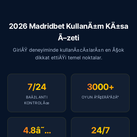
2026 Madridbet KullanÄ±m KÄ±sa
Ã–zeti
GiriÅŸ deneyiminde kullanÄ±cÄ±larÄ±n en Ã§ok
dikkat ettiÄŸi temel noktalar.
7/24
3000+
BAÄžLANTI
OYUN Ä°Ã‡ERÄ°ÄžÄ°
KONTROLÃœ
4.8â˜…
24/7