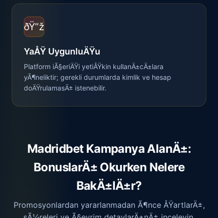
ðŸ”ž
YaÅŸ UygunluÄŸu
Platform iÃ§eriÄŸi yetiÅŸkin kullanÄ±cÄ±lara
yÃ¶neliktir; gerekli durumlarda kimlik ve hesap
doÄŸrulamasÄ± istenebilir.
Madridbet Kampanya AlanÄ±:
BonuslarÄ± Okurken Nelere
BakÄ±lÄ±r?
Promosyonlardan yararlanmadan Ã¶nce ÅŸartlarÄ±,
sÃ¼releri ve Ã§evrim detaylarÄ±nÄ± inceleyin.