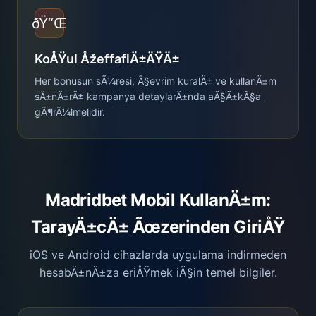
ðŸ“Œ
KoÅŸul ÅžeffaflÄ±ÄŸÄ±
Her bonusun sÃ¼resi, Ã§evrim kuralÄ± ve kullanÄ±m
sÄ±nÄ±rÄ± kampanya detaylarÄ±nda aÃ§Ä±kÃ§a
gÃ¶rÃ¼lmelidir.
Madridbet Mobil KullanÄ±m:
TarayÄ±cÄ± Ãœzerinden GiriÅŸ
iOS ve Android cihazlarda uygulama indirmeden
hesabÄ±nÄ±za eriÅŸmek iÃ§in temel bilgiler.