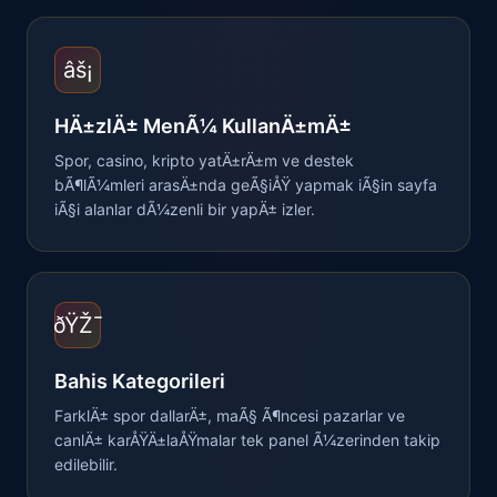
âš¡
HÄ±zlÄ± MenÃ¼ KullanÄ±mÄ±
Spor, casino, kripto yatÄ±rÄ±m ve destek
bÃ¶lÃ¼mleri arasÄ±nda geÃ§iÅŸ yapmak iÃ§in sayfa
iÃ§i alanlar dÃ¼zenli bir yapÄ± izler.
ðŸŽ¯
Bahis Kategorileri
FarklÄ± spor dallarÄ±, maÃ§ Ã¶ncesi pazarlar ve
canlÄ± karÅŸÄ±laÅŸmalar tek panel Ã¼zerinden takip
edilebilir.