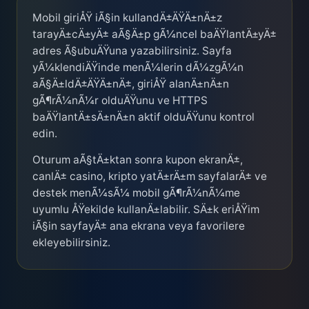
Mobil giriÅŸ iÃ§in kullandÄ±ÄŸÄ±nÄ±z
tarayÄ±cÄ±yÄ± aÃ§Ä±p gÃ¼ncel baÄŸlantÄ±yÄ±
adres Ã§ubuÄŸuna yazabilirsiniz. Sayfa
yÃ¼klendiÄŸinde menÃ¼lerin dÃ¼zgÃ¼n
aÃ§Ä±ldÄ±ÄŸÄ±nÄ±, giriÅŸ alanÄ±nÄ±n
gÃ¶rÃ¼nÃ¼r olduÄŸunu ve HTTPS
baÄŸlantÄ±sÄ±nÄ±n aktif olduÄŸunu kontrol
edin.
Oturum aÃ§tÄ±ktan sonra kupon ekranÄ±,
canlÄ± casino, kripto yatÄ±rÄ±m sayfalarÄ± ve
destek menÃ¼sÃ¼ mobil gÃ¶rÃ¼nÃ¼me
uyumlu ÅŸekilde kullanÄ±labilir. SÄ±k eriÅŸim
iÃ§in sayfayÄ± ana ekrana veya favorilere
ekleyebilirsiniz.