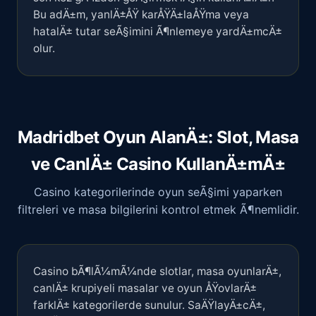
Bu adÄ±m, yanlÄ±ÅŸ karÅŸÄ±laÅŸma veya
hatalÄ± tutar seÃ§imini Ã¶nlemeye yardÄ±mcÄ±
olur.
Madridbet Oyun AlanÄ±: Slot, Masa
ve CanlÄ± Casino KullanÄ±mÄ±
Casino kategorilerinde oyun seÃ§imi yaparken
filtreleri ve masa bilgilerini kontrol etmek Ã¶nemlidir.
Casino bÃ¶lÃ¼mÃ¼nde slotlar, masa oyunlarÄ±,
canlÄ± krupiyeli masalar ve oyun ÅŸovlarÄ±
farklÄ± kategorilerde sunulur. SaÄŸlayÄ±cÄ±,