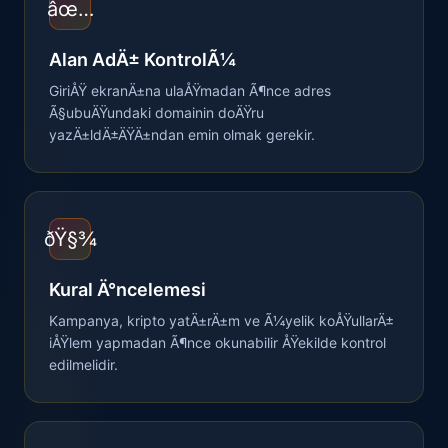
âœ…
Alan AdÄ± KontrolÃ¼
GiriÅŸ ekranÄ±na ulaÅŸmadan Ã¶nce adres
Ã§ubuÄŸundaki domainin doÄŸru
yazÄ±ldÄ±ÄŸÄ±ndan emin olmak gerekir.
ðŸ§¾
Kural Ä°ncelemesi
Kampanya, kripto yatÄ±rÄ±m ve Ã¼yelik koÅŸullarÄ±
iÅŸlem yapmadan Ã¶nce okunabilir ÅŸekilde kontrol
edilmelidir.