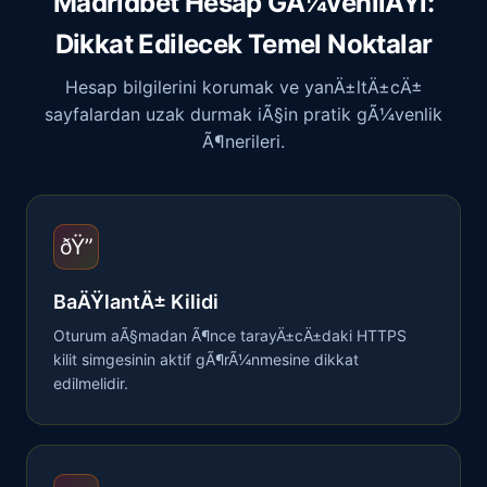
Madridbet Hesap GÃ¼venliÄŸi:
Dikkat Edilecek Temel Noktalar
Hesap bilgilerini korumak ve yanÄ±ltÄ±cÄ±
sayfalardan uzak durmak iÃ§in pratik gÃ¼venlik
Ã¶nerileri.
ðŸ”
BaÄŸlantÄ± Kilidi
Oturum aÃ§madan Ã¶nce tarayÄ±cÄ±daki HTTPS
kilit simgesinin aktif gÃ¶rÃ¼nmesine dikkat
edilmelidir.