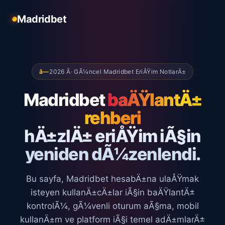
Madridbet
â—
2026 Â· GÃ¼ncel Madridbet EriÅŸim NotlarÄ±
Madridbet
baÄŸlantÄ±
rehberi
hÄ±zlÄ± eriÅŸim iÃ§in
yeniden dÃ¼zenlendi.
Bu sayfa, Madridbet hesabÄ±na ulaÅŸmak
isteyen kullanÄ±cÄ±lar iÃ§in baÄŸlantÄ±
kontrolÃ¼, gÃ¼venli oturum aÃ§ma, mobil
kullanÄ±m ve platform iÃ§i temel adÄ±mlarÄ±