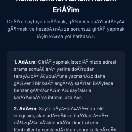
EriÅŸim
DoÄŸru sayfaya ulaÅŸmak, gÃ¼venli baÄŸlantÄ±yÄ±
gÃ¶rmek ve hesabÄ±nÄ±za sorunsuz giriÅŸ yapmak
iÃ§in kÄ±sa yol haritasÄ±.
1. AdÄ±m:
GiriÅŸ yapmak istediÄŸinizde adresi
arama sonuÃ§larÄ± yerine doÄŸrudan
tarayÄ±cÄ± Ã§ubuÄŸuna yazmanÄ±z daha
gÃ¼venli bir baÅŸlangÄ±Ã§ saÄŸlar. BÃ¶ylece
benzer gÃ¶rÃ¼nÃ¼mlÃ¼ sayfalarla
karÅŸÄ±laÅŸma ihtimali azalÄ±r.
2. AdÄ±m:
Sayfa aÃ§Ä±ldÄ±ÄŸÄ±nda kilit
simgesini, alan adÄ±nÄ± ve baÄŸlantÄ±nÄ±n
dÃ¼zgÃ¼n yÃ¼klendiÄŸini kontrol edin.
Kontroller tamamlandÄ±ktan sonra kullanÄ±cÄ±