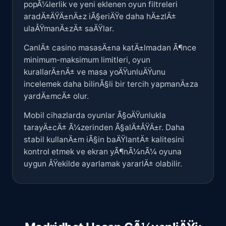
popÃ¼lerlik ve yeni eklenen oyun filtreleri
aradÄ±ÄŸÄ±nÄ±z iÃ§eriÄŸe daha hÄ±zlÄ±
ulaÅŸmanÄ±zÄ± saÄŸlar.
CanlÄ± casino masasÄ±na katÄ±lmadan Ã¶nce
minimum-maksimum limitleri, oyun
kurallarÄ±nÄ± ve masa yoÄŸunluÄŸunu
incelemek daha bilinÃ§li bir tercih yapmanÄ±za
yardÄ±mcÄ± olur.
Mobil cihazlarda oyunlar Ã§oÄŸunlukla
tarayÄ±cÄ± Ã¼zerinden Ã§alÄ±ÅŸÄ±r. Daha
stabil kullanÄ±m iÃ§in baÄŸlantÄ± kalitesini
kontrol etmek ve ekran yÃ¶nÃ¼nÃ¼ oyuna
uygun ÅŸekilde ayarlamak yararlÄ± olabilir.