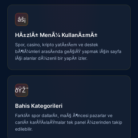
âš¡
HÄ±zlÄ± MenÃ¼ KullanÄ±mÄ±
Spor, casino, kripto yatÄ±rÄ±m ve destek
bÃ¶lÃ¼mleri arasÄ±nda geÃ§iÅŸ yapmak iÃ§in sayfa
iÃ§i alanlar dÃ¼zenli bir yapÄ± izler.
ðŸŽ¯
Bahis Kategorileri
FarklÄ± spor dallarÄ±, maÃ§ Ã¶ncesi pazarlar ve
canlÄ± karÅŸÄ±laÅŸmalar tek panel Ã¼zerinden takip
edilebilir.