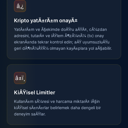
â‚¿
Kripto yatÄ±rÄ±m onayÄ±
YatÄ±rÄ±m ve Ã§ekimde doÄŸru aÄŸÄ±, cÃ¼zdan
adresini, tutarÄ± ve iÅŸlem Ã¶zÃ¼nÃ¼ (tx) onay
ekranÄ±nda tekrar kontrol edin; aÄŸ uyumsuzluÄŸu
geri dÃ¶nÃ¼ÅŸÃ¼ olmayan kayÄ±plara yol aÃ§abilir.
â±ï¸
KiÅŸisel Limitler
KullanÄ±m sÃ¼resi ve harcama miktarÄ± iÃ§in
kiÅŸisel sÄ±nÄ±rlar belirlemek daha dengeli bir
deneyim saÄŸlar.