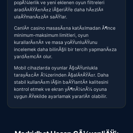
popÃ¼lerlik ve yeni eklenen oyun filtreleri
aradÄ±ÄŸÄ±nÄ±z iÃ§eriÄŸe daha hÄ±zlÄ±
ulaÅŸmanÄ±zÄ± saÄŸlar.
CanlÄ± casino masasÄ±na katÄ±lmadan Ã¶nce
minimum-maksimum limitleri, oyun
kurallarÄ±nÄ± ve masa yoÄŸunluÄŸunu
incelemek daha bilinÃ§li bir tercih yapmanÄ±za
yardÄ±mcÄ± olur.
Mobil cihazlarda oyunlar Ã§oÄŸunlukla
tarayÄ±cÄ± Ã¼zerinden Ã§alÄ±ÅŸÄ±r. Daha
stabil kullanÄ±m iÃ§in baÄŸlantÄ± kalitesini
kontrol etmek ve ekran yÃ¶nÃ¼nÃ¼ oyuna
uygun ÅŸekilde ayarlamak yararlÄ± olabilir.