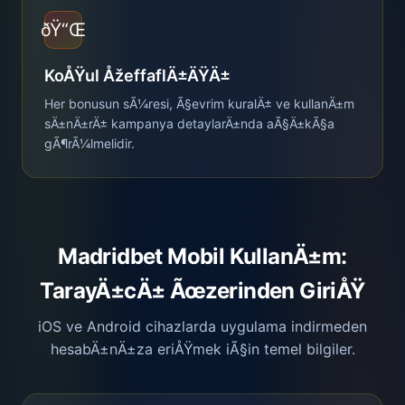
ðŸ“Œ
KoÅŸul ÅžeffaflÄ±ÄŸÄ±
Her bonusun sÃ¼resi, Ã§evrim kuralÄ± ve kullanÄ±m
sÄ±nÄ±rÄ± kampanya detaylarÄ±nda aÃ§Ä±kÃ§a
gÃ¶rÃ¼lmelidir.
Madridbet Mobil KullanÄ±m:
TarayÄ±cÄ± Ãœzerinden GiriÅŸ
iOS ve Android cihazlarda uygulama indirmeden
hesabÄ±nÄ±za eriÅŸmek iÃ§in temel bilgiler.