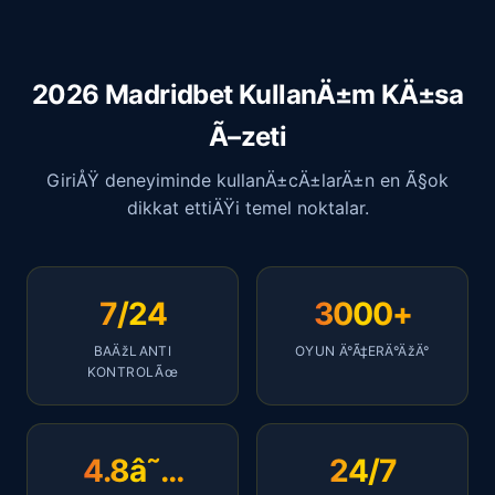
2026 Madridbet KullanÄ±m KÄ±sa
Ã–zeti
GiriÅŸ deneyiminde kullanÄ±cÄ±larÄ±n en Ã§ok
dikkat ettiÄŸi temel noktalar.
7/24
3000+
BAÄžLANTI
OYUN Ä°Ã‡ERÄ°ÄžÄ°
KONTROLÃœ
4.8â˜…
24/7