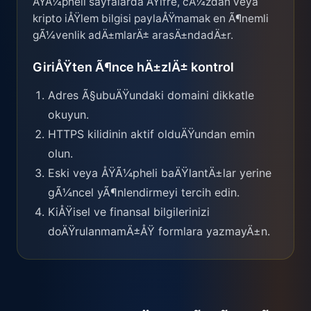
ÅŸÃ¼pheli sayfalarda ÅŸifre, cÃ¼zdan veya
kripto iÅŸlem bilgisi paylaÅŸmamak en Ã¶nemli
gÃ¼venlik adÄ±mlarÄ± arasÄ±ndadÄ±r.
GiriÅŸten Ã¶nce hÄ±zlÄ± kontrol
Adres Ã§ubuÄŸundaki domaini dikkatle
okuyun.
HTTPS kilidinin aktif olduÄŸundan emin
olun.
Eski veya ÅŸÃ¼pheli baÄŸlantÄ±lar yerine
gÃ¼ncel yÃ¶nlendirmeyi tercih edin.
KiÅŸisel ve finansal bilgilerinizi
doÄŸrulanmamÄ±ÅŸ formlara yazmayÄ±n.