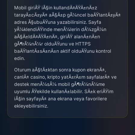
Mobil giriÅŸ iÃ§in kullandÄ±ÄŸÄ±nÄ±z
tarayÄ±cÄ±yÄ± aÃ§Ä±p gÃ¼ncel baÄŸlantÄ±yÄ±
adres Ã§ubuÄŸuna yazabilirsiniz. Sayfa
yÃ¼klendiÄŸinde menÃ¼lerin dÃ¼zgÃ¼n
aÃ§Ä±ldÄ±ÄŸÄ±nÄ±, giriÅŸ alanÄ±nÄ±n
gÃ¶rÃ¼nÃ¼r olduÄŸunu ve HTTPS
baÄŸlantÄ±sÄ±nÄ±n aktif olduÄŸunu kontrol
edin.
Oturum aÃ§tÄ±ktan sonra kupon ekranÄ±,
canlÄ± casino, kripto yatÄ±rÄ±m sayfalarÄ± ve
destek menÃ¼sÃ¼ mobil gÃ¶rÃ¼nÃ¼me
uyumlu ÅŸekilde kullanÄ±labilir. SÄ±k eriÅŸim
iÃ§in sayfayÄ± ana ekrana veya favorilere
ekleyebilirsiniz.