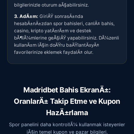
bilgilerinizle oturum aÃ§abilirsiniz.
3. AdÄ±m:
GiriÅŸ sonrasÄ±nda
hesabÄ±nÄ±zdan spor bahisleri, canlÄ± bahis,
casino, kripto yatÄ±rÄ±m ve destek
bÃ¶lÃ¼mlerine geÃ§iÅŸ yapabilirsiniz. DÃ¼zenli
kullanÄ±m iÃ§in doÄŸru baÄŸlantÄ±yÄ±
favorilerinize eklemek faydalÄ± olur.
Madridbet Bahis EkranÄ±:
OranlarÄ± Takip Etme ve Kupon
HazÄ±rlama
Spor panelini daha kontrollÃ¼ kullanmak isteyenler
iÃ§in temel kupon ve pazar bilgileri.