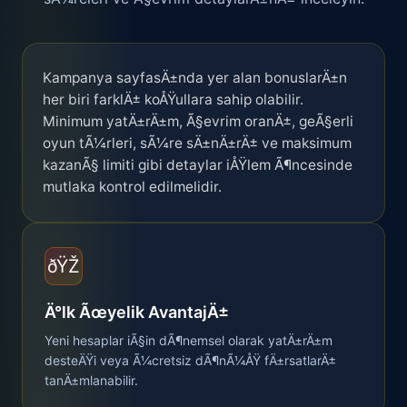
Kampanya sayfasÄ±nda yer alan bonuslarÄ±n
her biri farklÄ± koÅŸullara sahip olabilir.
Minimum yatÄ±rÄ±m, Ã§evrim oranÄ±, geÃ§erli
oyun tÃ¼rleri, sÃ¼re sÄ±nÄ±rÄ± ve maksimum
kazanÃ§ limiti gibi detaylar iÅŸlem Ã¶ncesinde
mutlaka kontrol edilmelidir.
ðŸŽ
Ä°lk Ãœyelik AvantajÄ±
Yeni hesaplar iÃ§in dÃ¶nemsel olarak yatÄ±rÄ±m
desteÄŸi veya Ã¼cretsiz dÃ¶nÃ¼ÅŸ fÄ±rsatlarÄ±
tanÄ±mlanabilir.