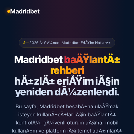
Madridbet
â—
2026 Â· GÃ¼ncel Madridbet EriÅŸim NotlarÄ±
Madridbet
baÄŸlantÄ±
rehberi
hÄ±zlÄ± eriÅŸim iÃ§in
yeniden dÃ¼zenlendi.
Bu sayfa, Madridbet hesabÄ±na ulaÅŸmak
isteyen kullanÄ±cÄ±lar iÃ§in baÄŸlantÄ±
kontrolÃ¼, gÃ¼venli oturum aÃ§ma, mobil
kullanÄ±m ve platform iÃ§i temel adÄ±mlarÄ±