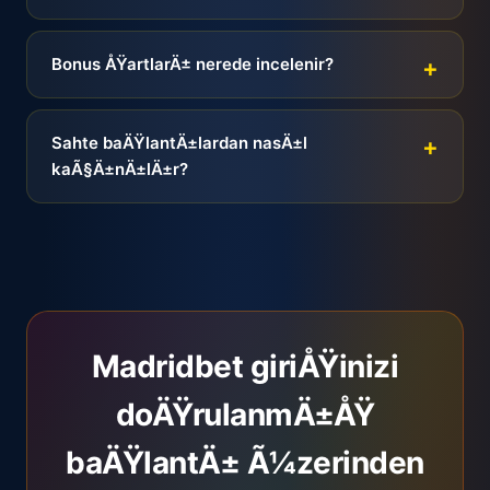
Bonus ÅŸartlarÄ± nerede incelenir?
Sahte baÄŸlantÄ±lardan nasÄ±l
kaÃ§Ä±nÄ±lÄ±r?
Madridbet giriÅŸinizi
doÄŸrulanmÄ±ÅŸ
baÄŸlantÄ± Ã¼zerinden