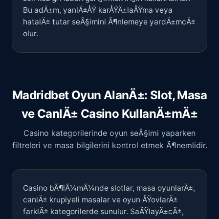
Bu adÄ±m, yanlÄ±ÅŸ karÅŸÄ±laÅŸma veya
hatalÄ± tutar seÃ§imini Ã¶nlemeye yardÄ±mcÄ±
olur.
Madridbet Oyun AlanÄ±: Slot, Masa
ve CanlÄ± Casino KullanÄ±mÄ±
Casino kategorilerinde oyun seÃ§imi yaparken
filtreleri ve masa bilgilerini kontrol etmek Ã¶nemlidir.
Casino bÃ¶lÃ¼mÃ¼nde slotlar, masa oyunlarÄ±,
canlÄ± krupiyeli masalar ve oyun ÅŸovlarÄ±
farklÄ± kategorilerde sunulur. SaÄŸlayÄ±cÄ±,