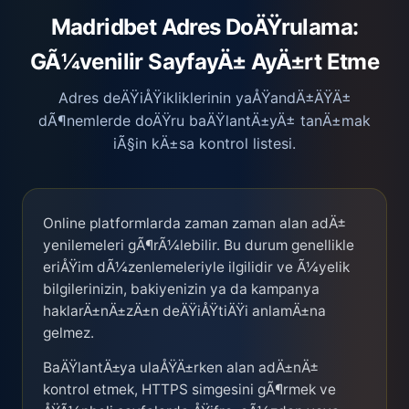
Madridbet Adres DoÄŸrulama:
GÃ¼venilir SayfayÄ± AyÄ±rt Etme
Adres deÄŸiÅŸikliklerinin yaÅŸandÄ±ÄŸÄ±
dÃ¶nemlerde doÄŸru baÄŸlantÄ±yÄ± tanÄ±mak
iÃ§in kÄ±sa kontrol listesi.
Online platformlarda zaman zaman alan adÄ±
yenilemeleri gÃ¶rÃ¼lebilir. Bu durum genellikle
eriÅŸim dÃ¼zenlemeleriyle ilgilidir ve Ã¼yelik
bilgilerinizin, bakiyenizin ya da kampanya
haklarÄ±nÄ±zÄ±n deÄŸiÅŸtiÄŸi anlamÄ±na
gelmez.
BaÄŸlantÄ±ya ulaÅŸÄ±rken alan adÄ±nÄ±
kontrol etmek, HTTPS simgesini gÃ¶rmek ve