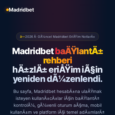
Madridbet
â—
2026 Â· GÃ¼ncel Madridbet EriÅŸim NotlarÄ±
Madridbet
baÄŸlantÄ±
rehberi
hÄ±zlÄ± eriÅŸim iÃ§in
yeniden dÃ¼zenlendi.
Bu sayfa, Madridbet hesabÄ±na ulaÅŸmak
isteyen kullanÄ±cÄ±lar iÃ§in baÄŸlantÄ±
kontrolÃ¼, gÃ¼venli oturum aÃ§ma, mobil
kullanÄ±m ve platform iÃ§i temel adÄ±mlarÄ±