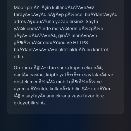
Mobil giriÅŸ iÃ§in kullandÄ±ÄŸÄ±nÄ±z
tarayÄ±cÄ±yÄ± aÃ§Ä±p gÃ¼ncel baÄŸlantÄ±yÄ±
adres Ã§ubuÄŸuna yazabilirsiniz. Sayfa
yÃ¼klendiÄŸinde menÃ¼lerin dÃ¼zgÃ¼n
aÃ§Ä±ldÄ±ÄŸÄ±nÄ±, giriÅŸ alanÄ±nÄ±n
gÃ¶rÃ¼nÃ¼r olduÄŸunu ve HTTPS
baÄŸlantÄ±sÄ±nÄ±n aktif olduÄŸunu kontrol
edin.
Oturum aÃ§tÄ±ktan sonra kupon ekranÄ±,
canlÄ± casino, kripto yatÄ±rÄ±m sayfalarÄ± ve
destek menÃ¼sÃ¼ mobil gÃ¶rÃ¼nÃ¼me
uyumlu ÅŸekilde kullanÄ±labilir. SÄ±k eriÅŸim
iÃ§in sayfayÄ± ana ekrana veya favorilere
ekleyebilirsiniz.