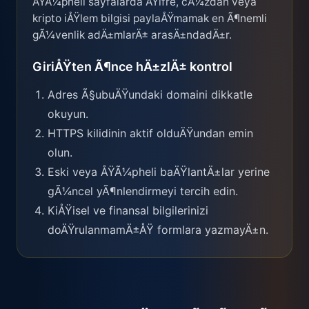
ÅŸÃ¼pheli sayfalarda ÅŸifre, cÃ¼zdan veya
kripto iÅŸlem bilgisi paylaÅŸmamak en Ã¶nemli
gÃ¼venlik adÄ±mlarÄ± arasÄ±ndadÄ±r.
GiriÅŸten Ã¶nce hÄ±zlÄ± kontrol
Adres Ã§ubuÄŸundaki domaini dikkatle
okuyun.
HTTPS kilidinin aktif olduÄŸundan emin
olun.
Eski veya ÅŸÃ¼pheli baÄŸlantÄ±lar yerine
gÃ¼ncel yÃ¶nlendirmeyi tercih edin.
KiÅŸisel ve finansal bilgilerinizi
doÄŸrulanmamÄ±ÅŸ formlara yazmayÄ±n.