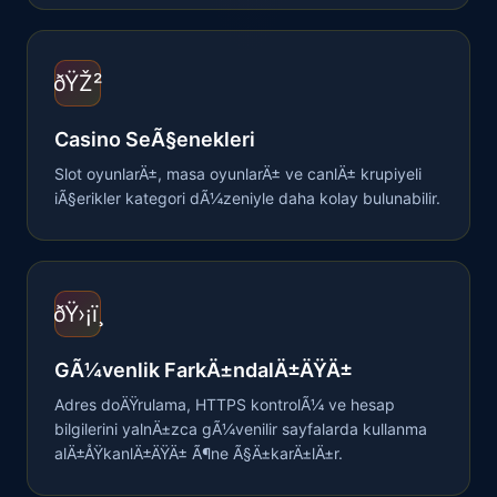
ðŸŽ²
Casino SeÃ§enekleri
Slot oyunlarÄ±, masa oyunlarÄ± ve canlÄ± krupiyeli
iÃ§erikler kategori dÃ¼zeniyle daha kolay bulunabilir.
ðŸ›¡ï¸
GÃ¼venlik FarkÄ±ndalÄ±ÄŸÄ±
Adres doÄŸrulama, HTTPS kontrolÃ¼ ve hesap
bilgilerini yalnÄ±zca gÃ¼venilir sayfalarda kullanma
alÄ±ÅŸkanlÄ±ÄŸÄ± Ã¶ne Ã§Ä±karÄ±lÄ±r.