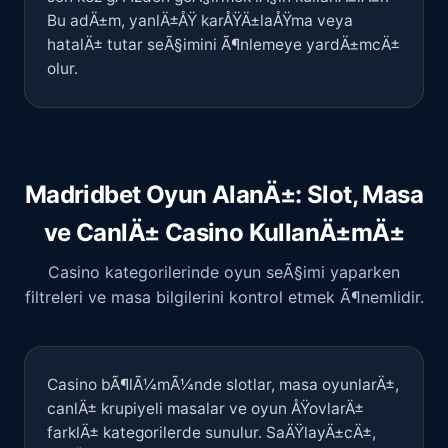
Bu adÄ±m, yanlÄ±ÅŸ karÅŸÄ±laÅŸma veya
hatalÄ± tutar seÃ§imini Ã¶nlemeye yardÄ±mcÄ±
olur.
Madridbet Oyun AlanÄ±: Slot, Masa
ve CanlÄ± Casino KullanÄ±mÄ±
Casino kategorilerinde oyun seÃ§imi yaparken
filtreleri ve masa bilgilerini kontrol etmek Ã¶nemlidir.
Casino bÃ¶lÃ¼mÃ¼nde slotlar, masa oyunlarÄ±,
canlÄ± krupiyeli masalar ve oyun ÅŸovlarÄ±
farklÄ± kategorilerde sunulur. SaÄŸlayÄ±cÄ±,