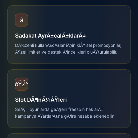
â­
Sadakat AyrÄ±calÄ±klarÄ±
DÃ¼zenli kullanÄ±cÄ±lar iÃ§in kiÅŸisel promosyonlar,
Ã¶zel limitler ve destek Ã¶ncelikleri oluÅŸturulabilir.
ðŸŽ°
Slot DÃ¶nÃ¼ÅŸleri
SeÃ§ili oyunlarda geÃ§erli freespin haklarÄ±
kampanya ÅŸartlarÄ±na gÃ¶re hesaba eklenebilir.