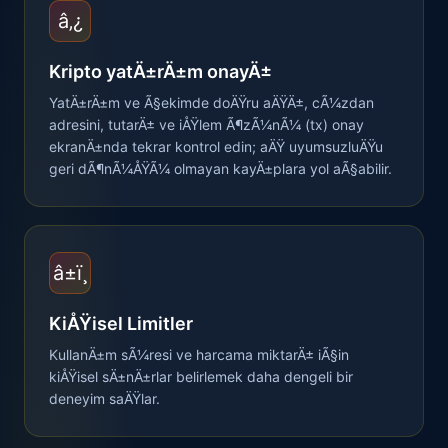
â‚¿
Kripto yatÄ±rÄ±m onayÄ±
YatÄ±rÄ±m ve Ã§ekimde doÄŸru aÄŸÄ±, cÃ¼zdan
adresini, tutarÄ± ve iÅŸlem Ã¶zÃ¼nÃ¼ (tx) onay
ekranÄ±nda tekrar kontrol edin; aÄŸ uyumsuzluÄŸu
geri dÃ¶nÃ¼ÅŸÃ¼ olmayan kayÄ±plara yol aÃ§abilir.
â±ï¸
KiÅŸisel Limitler
KullanÄ±m sÃ¼resi ve harcama miktarÄ± iÃ§in
kiÅŸisel sÄ±nÄ±rlar belirlemek daha dengeli bir
deneyim saÄŸlar.