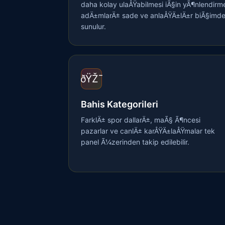
daha kolay ulaÅŸabilmesi iÃ§in yÃ¶nlendirm
adÄ±mlarÄ± sade ve anlaÅŸÄ±lÄ±r biÃ§imd
sunulur.
ðŸŽ¯
Bahis Kategorileri
FarklÄ± spor dallarÄ±, maÃ§ Ã¶ncesi
pazarlar ve canlÄ± karÅŸÄ±laÅŸmalar tek
panel Ã¼zerinden takip edilebilir.