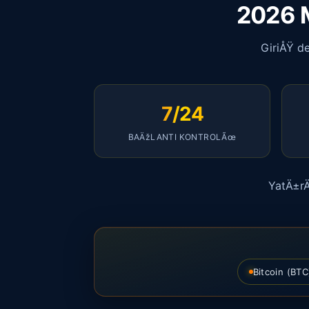
2026 
GiriÅŸ d
7/24
BAÄžLANTI KONTROLÃœ
YatÄ±rÄ
Bitcoin (BTC