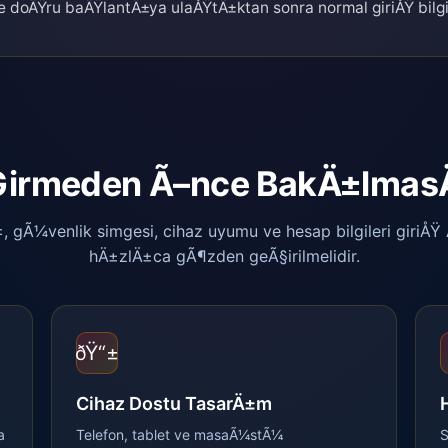
 doÄŸru baÄŸlantÄ±ya ulaÅŸtÄ±ktan sonra normal giriÅŸ bilgile
Girmeden Ã–nce BakÄ±lmas
, gÃ¼venlik simgesi, cihaz uyumu ve hesap bilgileri giriÅŸ
hÄ±zlÄ±ca gÃ¶zden geÃ§irilmelidir.
ðŸ“±
Cihaz Dostu TasarÄ±m
a
Telefon, tablet ve masaÃ¼stÃ¼
S