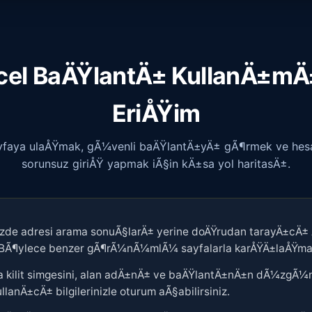
cel BaÄŸlantÄ± KullanÄ±m
EriÅŸim
yfaya ulaÅŸmak, gÃ¼venli baÄŸlantÄ±yÄ± gÃ¶rmek ve he
sorunsuz giriÅŸ yapmak iÃ§in kÄ±sa yol haritasÄ±.
nizde adresi arama sonuÃ§larÄ± yerine doÄŸrudan tarayÄ±c
 BÃ¶ylece benzer gÃ¶rÃ¼nÃ¼mlÃ¼ sayfalarla karÅŸÄ±laÅŸma i
ilit simgesini, alan adÄ±nÄ± ve baÄŸlantÄ±nÄ±n dÃ¼zgÃ¼n 
lanÄ±cÄ± bilgilerinizle oturum aÃ§abilirsiniz.