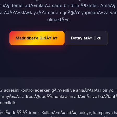
m iÃ§i temel adÄ±mlarÄ± sade bir dille Ã¶zetler. AmaÃ§
karÄ±ÅŸÄ±klÄ±k yaÅŸamadan geÃ§iÅŸ yapmanÄ±za y
olmaktÄ±r.
Madridbet'e GiriÅŸ â†’
DetaylarÄ± Oku
iÅŸ adresini kontrol ederken gÃ¼venli ve anlaÅŸÄ±lÄ±r bir yol 
 tarayÄ±cÄ± adres Ã§ubuÄŸundaki alan adÄ±nÄ± ve baÄŸlan
emlidir.
nÄ±zÄ± deÄŸiÅŸtirmez. KullanÄ±cÄ± adÄ±, bakiye, kampanya h