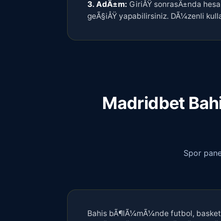
3. AdÄ±m:
GiriÅŸ sonrasÄ±nda hesab
geÃ§iÅŸ yapabilirsiniz. DÃ¼zenli kul
Madridbet Bah
Spor pane
Bahis bÃ¶lÃ¼mÃ¼nde futbol, basketbol