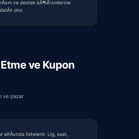
Ä±rÄ±m ve destek bÃ¶lÃ¼mlerine
dalÄ± olur.
 Etme ve Kupon
n ve pazar
ltÄ±nda listelenir. Lig, saat,