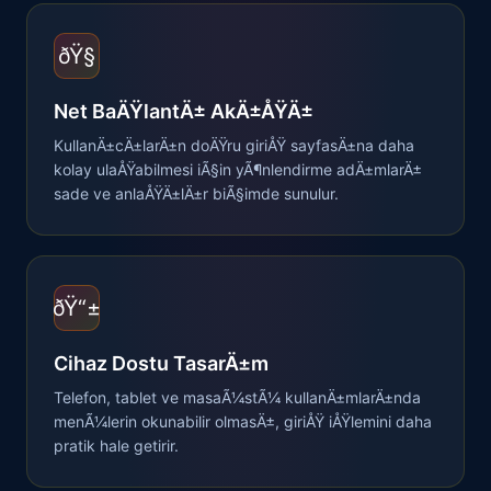
ðŸ§­
Net BaÄŸlantÄ± AkÄ±ÅŸÄ±
KullanÄ±cÄ±larÄ±n doÄŸru giriÅŸ sayfasÄ±na daha
kolay ulaÅŸabilmesi iÃ§in yÃ¶nlendirme adÄ±mlarÄ±
sade ve anlaÅŸÄ±lÄ±r biÃ§imde sunulur.
ðŸ“±
Cihaz Dostu TasarÄ±m
Telefon, tablet ve masaÃ¼stÃ¼ kullanÄ±mlarÄ±nda
menÃ¼lerin okunabilir olmasÄ±, giriÅŸ iÅŸlemini daha
pratik hale getirir.