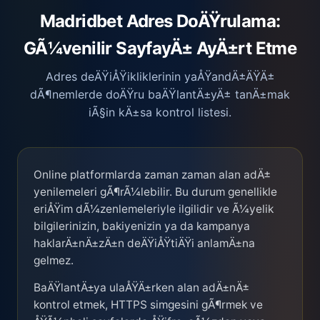
Madridbet Adres DoÄŸrulama:
GÃ¼venilir SayfayÄ± AyÄ±rt Etme
Adres deÄŸiÅŸikliklerinin yaÅŸandÄ±ÄŸÄ±
dÃ¶nemlerde doÄŸru baÄŸlantÄ±yÄ± tanÄ±mak
iÃ§in kÄ±sa kontrol listesi.
Online platformlarda zaman zaman alan adÄ±
yenilemeleri gÃ¶rÃ¼lebilir. Bu durum genellikle
eriÅŸim dÃ¼zenlemeleriyle ilgilidir ve Ã¼yelik
bilgilerinizin, bakiyenizin ya da kampanya
haklarÄ±nÄ±zÄ±n deÄŸiÅŸtiÄŸi anlamÄ±na
gelmez.
BaÄŸlantÄ±ya ulaÅŸÄ±rken alan adÄ±nÄ±
kontrol etmek, HTTPS simgesini gÃ¶rmek ve