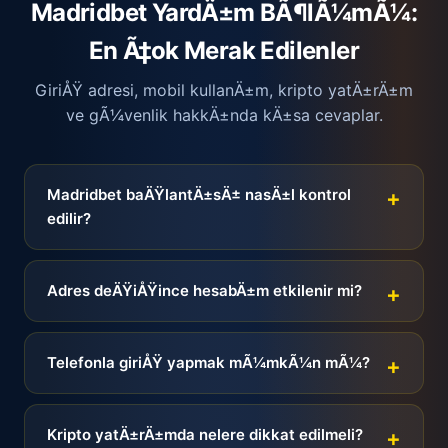
Madridbet YardÄ±m BÃ¶lÃ¼mÃ¼:
En Ã‡ok Merak Edilenler
GiriÅŸ adresi, mobil kullanÄ±m, kripto yatÄ±rÄ±m
ve gÃ¼venlik hakkÄ±nda kÄ±sa cevaplar.
Madridbet baÄŸlantÄ±sÄ± nasÄ±l kontrol
edilir?
Adres deÄŸiÅŸince hesabÄ±m etkilenir mi?
Telefonla giriÅŸ yapmak mÃ¼mkÃ¼n mÃ¼?
Kripto yatÄ±rÄ±mda nelere dikkat edilmeli?