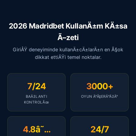
2026 Madridbet KullanÄ±m KÄ±sa
Ã–zeti
GiriÅŸ deneyiminde kullanÄ±cÄ±larÄ±n en Ã§ok
dikkat ettiÄŸi temel noktalar.
7/24
3000+
BAÄžLANTI
OYUN Ä°Ã‡ERÄ°ÄžÄ°
KONTROLÃœ
4.8â˜…
24/7