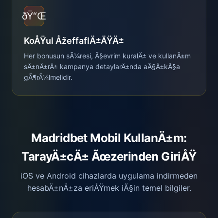
ðŸ“Œ
KoÅŸul ÅžeffaflÄ±ÄŸÄ±
Her bonusun sÃ¼resi, Ã§evrim kuralÄ± ve kullanÄ±m
sÄ±nÄ±rÄ± kampanya detaylarÄ±nda aÃ§Ä±kÃ§a
gÃ¶rÃ¼lmelidir.
Madridbet Mobil KullanÄ±m:
TarayÄ±cÄ± Ãœzerinden GiriÅŸ
iOS ve Android cihazlarda uygulama indirmeden
hesabÄ±nÄ±za eriÅŸmek iÃ§in temel bilgiler.