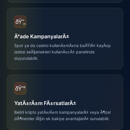
ðŸ”„
Ä°ade KampanyalarÄ±
Spor ya da casino kullanÄ±mÄ±na baÄŸlÄ± kayÄ±p
iadesi seÃ§enekleri kullanÄ±cÄ± panelinde
duyurulabilir.
ðŸ’°
YatÄ±rÄ±m FÄ±rsatlarÄ±
Belirli kripto yatÄ±rÄ±m kampanyalarÄ± veya Ã¶zel
dÃ¶nemler iÃ§in ek bakiye avantajlarÄ± sunulabilir.