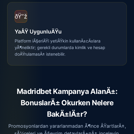
ðŸ”ž
YaÅŸ UygunluÄŸu
Platform iÃ§eriÄŸi yetiÅŸkin kullanÄ±cÄ±lara
yÃ¶neliktir; gerekli durumlarda kimlik ve hesap
doÄŸrulamasÄ± istenebilir.
Madridbet Kampanya AlanÄ±:
BonuslarÄ± Okurken Nelere
BakÄ±lÄ±r?
Promosyonlardan yararlanmadan Ã¶nce ÅŸartlarÄ±,
sÃ¼releri ve Ã§evrim detaylarÄ±nÄ± inceleyin.