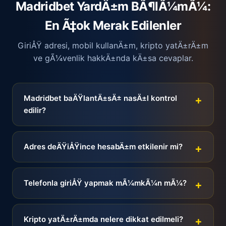
Madridbet YardÄ±m BÃ¶lÃ¼mÃ¼:
En Ã‡ok Merak Edilenler
GiriÅŸ adresi, mobil kullanÄ±m, kripto yatÄ±rÄ±m
ve gÃ¼venlik hakkÄ±nda kÄ±sa cevaplar.
Madridbet baÄŸlantÄ±sÄ± nasÄ±l kontrol
edilir?
Adres deÄŸiÅŸince hesabÄ±m etkilenir mi?
Telefonla giriÅŸ yapmak mÃ¼mkÃ¼n mÃ¼?
Kripto yatÄ±rÄ±mda nelere dikkat edilmeli?