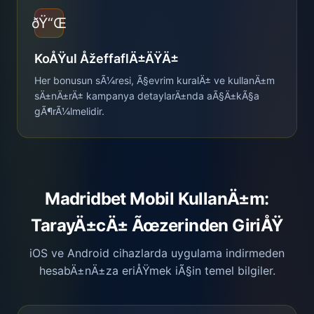
ðŸ“Œ
KoÅŸul ÅžeffaflÄ±ÄŸÄ±
Her bonusun sÃ¼resi, Ã§evrim kuralÄ± ve kullanÄ±m
sÄ±nÄ±rÄ± kampanya detaylarÄ±nda aÃ§Ä±kÃ§a
gÃ¶rÃ¼lmelidir.
Madridbet Mobil KullanÄ±m:
TarayÄ±cÄ± Ãœzerinden GiriÅŸ
iOS ve Android cihazlarda uygulama indirmeden
hesabÄ±nÄ±za eriÅŸmek iÃ§in temel bilgiler.