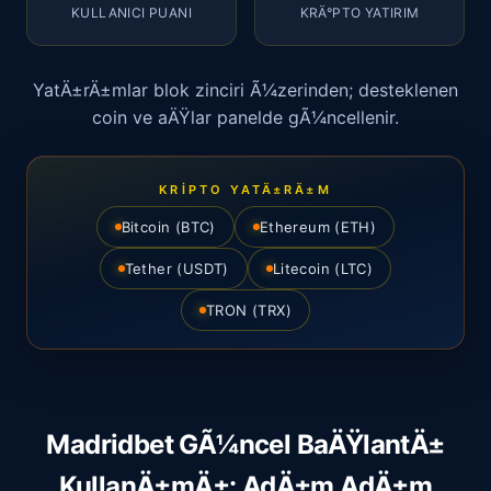
KULLANICI PUANI
KRÄ°PTO YATIRIM
YatÄ±rÄ±mlar blok zinciri Ã¼zerinden; desteklenen
coin ve aÄŸlar panelde gÃ¼ncellenir.
KRIPTO YATÄ±RÄ±M
Bitcoin (BTC)
Ethereum (ETH)
Tether (USDT)
Litecoin (LTC)
TRON (TRX)
Madridbet GÃ¼ncel BaÄŸlantÄ±
KullanÄ±mÄ±: AdÄ±m AdÄ±m