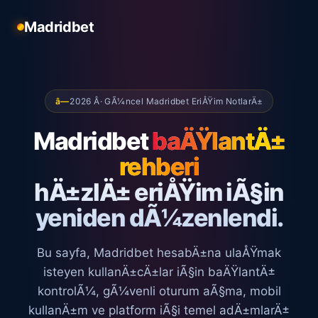
Madridbet
â—
2026 Â· GÃ¼ncel Madridbet EriÅŸim NotlarÄ±
Madridbet
baÄŸlantÄ±
rehberi
hÄ±zlÄ± eriÅŸim iÃ§in
yeniden dÃ¼zenlendi.
Bu sayfa, Madridbet hesabÄ±na ulaÅŸmak
isteyen kullanÄ±cÄ±lar iÃ§in baÄŸlantÄ±
kontrolÃ¼, gÃ¼venli oturum aÃ§ma, mobil
kullanÄ±m ve platform iÃ§i temel adÄ±mlarÄ±