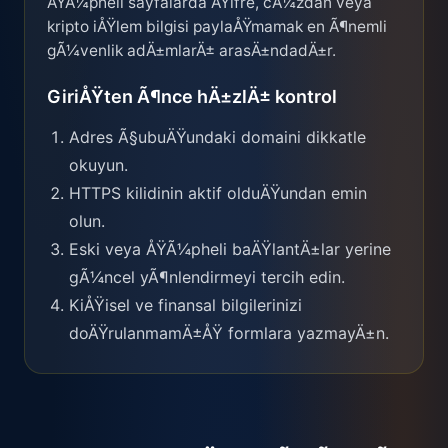
ÅŸÃ¼pheli sayfalarda ÅŸifre, cÃ¼zdan veya
kripto iÅŸlem bilgisi paylaÅŸmamak en Ã¶nemli
gÃ¼venlik adÄ±mlarÄ± arasÄ±ndadÄ±r.
GiriÅŸten Ã¶nce hÄ±zlÄ± kontrol
Adres Ã§ubuÄŸundaki domaini dikkatle
okuyun.
HTTPS kilidinin aktif olduÄŸundan emin
olun.
Eski veya ÅŸÃ¼pheli baÄŸlantÄ±lar yerine
gÃ¼ncel yÃ¶nlendirmeyi tercih edin.
KiÅŸisel ve finansal bilgilerinizi
doÄŸrulanmamÄ±ÅŸ formlara yazmayÄ±n.