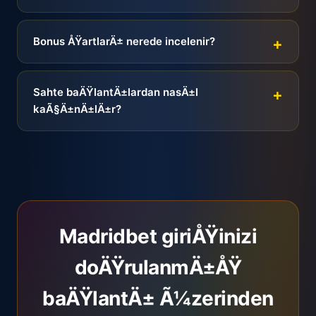
Bonus ÅŸartlarÄ± nerede incelenir?
Sahte baÄŸlantÄ±lardan nasÄ±l
kaÃ§Ä±nÄ±lÄ±r?
Madridbet giriÅŸinizi
doÄŸrulanmÄ±ÅŸ
baÄŸlantÄ± Ã¼zerinden