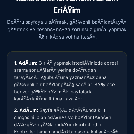
EriÅŸim
DoÄŸru sayfaya ulaÅŸmak, gÃ¼venli baÄŸlantÄ±yÄ±
gÃ¶rmek ve hesabÄ±nÄ±za sorunsuz giriÅŸ yapmak
iÃ§in kÄ±sa yol haritasÄ±.
1. AdÄ±m:
GiriÅŸ yapmak istediÄŸinizde adresi
arama sonuÃ§larÄ± yerine doÄŸrudan
tarayÄ±cÄ± Ã§ubuÄŸuna yazmanÄ±z daha
gÃ¼venli bir baÅŸlangÄ±Ã§ saÄŸlar. BÃ¶ylece
benzer gÃ¶rÃ¼nÃ¼mlÃ¼ sayfalarla
karÅŸÄ±laÅŸma ihtimali azalÄ±r.
2. AdÄ±m:
Sayfa aÃ§Ä±ldÄ±ÄŸÄ±nda kilit
simgesini, alan adÄ±nÄ± ve baÄŸlantÄ±nÄ±n
dÃ¼zgÃ¼n yÃ¼klendiÄŸini kontrol edin.
Kontroller tamamlandÄ±ktan sonra kullanÄ±cÄ±