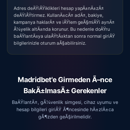
Adres deÄŸiÅŸiklikleri hesap yapÄ±nÄ±zÄ±
deÄŸiÅŸtirmez. KullanÄ±cÄ± adÄ±, bakiye,
kampanya haklarÄ± ve iÅŸlem geÃ§miÅŸi aynÄ±
Ã¼yelik altÄ±nda korunur. Bu nedenle doÄŸru
baÄŸlantÄ±ya ulaÅŸtÄ±ktan sonra normal giriÅŸ
bilgilerinizle oturum aÃ§abilirsiniz.
Madridbet'e Girmeden Ã–nce
BakÄ±lmasÄ± Gerekenler
BaÄŸlantÄ±, gÃ¼venlik simgesi, cihaz uyumu ve
hesap bilgileri giriÅŸ Ã¶ncesinde hÄ±zlÄ±ca
gÃ¶zden geÃ§irilmelidir.