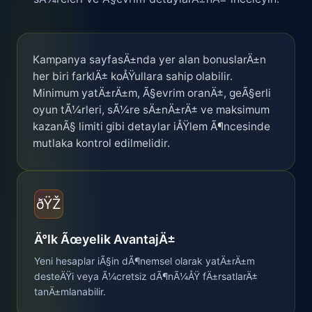
Kampanya sayfasÄ±nda yer alan bonuslarÄ±n
her biri farklÄ± koÅŸullara sahip olabilir.
Minimum yatÄ±rÄ±m, Ã§evrim oranÄ±, geÃ§erli
oyun tÃ¼rleri, sÃ¼re sÄ±nÄ±rÄ± ve maksimum
kazanÃ§ limiti gibi detaylar iÅŸlem Ã¶ncesinde
mutlaka kontrol edilmelidir.
ðŸŽ
Ä°lk Ãœyelik AvantajÄ±
Yeni hesaplar iÃ§in dÃ¶nemsel olarak yatÄ±rÄ±m
desteÄŸi veya Ã¼cretsiz dÃ¶nÃ¼ÅŸ fÄ±rsatlarÄ±
tanÄ±mlanabilir.