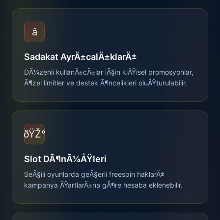
â­
Sadakat AyrÄ±calÄ±klarÄ±
DÃ¼zenli kullanÄ±cÄ±lar iÃ§in kiÅŸisel promosyonlar,
Ã¶zel limitler ve destek Ã¶ncelikleri oluÅŸturulabilir.
ðŸŽ°
Slot DÃ¶nÃ¼ÅŸleri
SeÃ§ili oyunlarda geÃ§erli freespin haklarÄ±
kampanya ÅŸartlarÄ±na gÃ¶re hesaba eklenebilir.