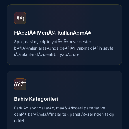
âš¡
HÄ±zlÄ± MenÃ¼ KullanÄ±mÄ±
Spor, casino, kripto yatÄ±rÄ±m ve destek
bÃ¶lÃ¼mleri arasÄ±nda geÃ§iÅŸ yapmak iÃ§in sayfa
iÃ§i alanlar dÃ¼zenli bir yapÄ± izler.
ðŸŽ¯
Bahis Kategorileri
FarklÄ± spor dallarÄ±, maÃ§ Ã¶ncesi pazarlar ve
canlÄ± karÅŸÄ±laÅŸmalar tek panel Ã¼zerinden takip
edilebilir.