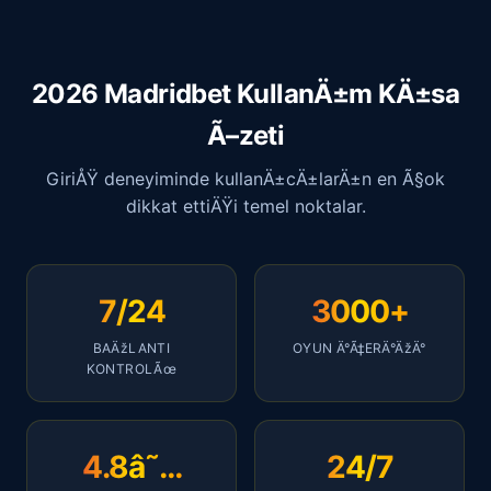
2026 Madridbet KullanÄ±m KÄ±sa
Ã–zeti
GiriÅŸ deneyiminde kullanÄ±cÄ±larÄ±n en Ã§ok
dikkat ettiÄŸi temel noktalar.
7/24
3000+
BAÄžLANTI
OYUN Ä°Ã‡ERÄ°ÄžÄ°
KONTROLÃœ
4.8â˜…
24/7