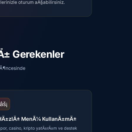
rinizle oturum aÃ§abilirsiniz.
Ä± Gerekenler
 Ã¶ncesinde
âš¡
HÄ±zlÄ± MenÃ¼ KullanÄ±mÄ±
por, casino, kripto yatÄ±rÄ±m ve destek