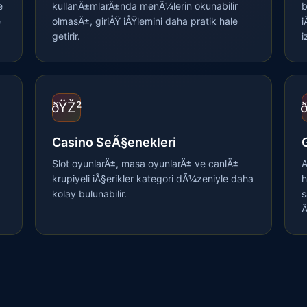
e
kullanÄ±mlarÄ±nda menÃ¼lerin okunabilir
b
e
olmasÄ±, giriÅŸ iÅŸlemini daha pratik hale
i
getirir.
i
ðŸŽ²
ð
Casino SeÃ§enekleri
Slot oyunlarÄ±, masa oyunlarÄ± ve canlÄ±
A
krupiyeli iÃ§erikler kategori dÃ¼zeniyle daha
h
kolay bulunabilir.
s
Ã