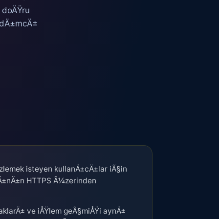
, doÄŸru
ardÄ±mcÄ±
izlemek isteyen kullanÄ±cÄ±lar iÃ§in
tÄ±nÄ±n HTTPS Ã¼zerinden
aklarÄ± ve iÅŸlem geÃ§miÅŸi aynÄ±