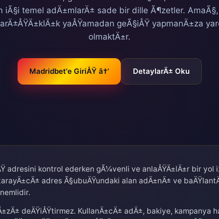
m iÃ§i temel adÄ±mlarÄ± sade bir dille Ã¶zetler. AmaÃ§
karÄ±ÅŸÄ±klÄ±k yaÅŸamadan geÃ§iÅŸ yapmanÄ±za y
olmaktÄ±r.
Madridbet'e GiriÅŸ â†’
DetaylarÄ± Oku
iÅŸ adresini kontrol ederken gÃ¼venli ve anlaÅŸÄ±lÄ±r bir yol 
 tarayÄ±cÄ± adres Ã§ubuÄŸundaki alan adÄ±nÄ± ve baÄŸlan
emlidir.
nÄ±zÄ± deÄŸiÅŸtirmez. KullanÄ±cÄ± adÄ±, bakiye, kampanya h