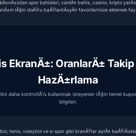
Ä±nÄ±zdan spor bahisleri, canlÄ± bahis, casino, kripto yat
lanÄ±m iÃ§in doÄŸru baÄŸlantÄ±yÄ± favorilerinize eklemek fay
is EkranÄ±: OranlarÄ± Takip
HazÄ±rlama
lini daha kontrollÃ¼ kullanmak isteyenler iÃ§in temel kupo
bilgileri.
, tenis, voleybol ve e-spor gibi branÅŸlar ayrÄ± baÅŸlÄ±klar a