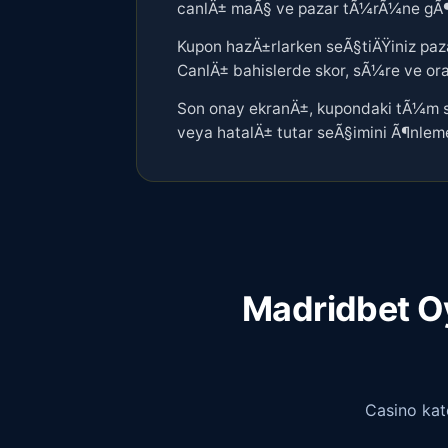
canlÄ± maÃ§ ve pazar tÃ¼rÃ¼ne gÃ¶r
Kupon hazÄ±rlarken seÃ§tiÄŸiniz pa
CanlÄ± bahislerde skor, sÃ¼re ve ora
Son onay ekranÄ±, kupondaki tÃ¼m s
veya hatalÄ± tutar seÃ§imini Ã¶nle
Madridbet O
Casino kate