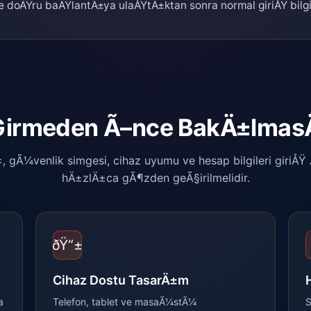
 doÄŸru baÄŸlantÄ±ya ulaÅŸtÄ±ktan sonra normal giriÅŸ bilgile
Girmeden Ã–nce BakÄ±lmas
, gÃ¼venlik simgesi, cihaz uyumu ve hesap bilgileri giriÅŸ
hÄ±zlÄ±ca gÃ¶zden geÃ§irilmelidir.
ðŸ“±
Cihaz Dostu TasarÄ±m
a
Telefon, tablet ve masaÃ¼stÃ¼
S