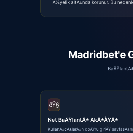
Ã¼yelik altÄ±nda korunur. Bu nedenle
Madridbet'e 
BaÄŸlantÄ±
ðŸ§­
Net BaÄŸlantÄ± AkÄ±ÅŸÄ±
KullanÄ±cÄ±larÄ±n doÄŸru giriÅŸ sayfasÄ±n