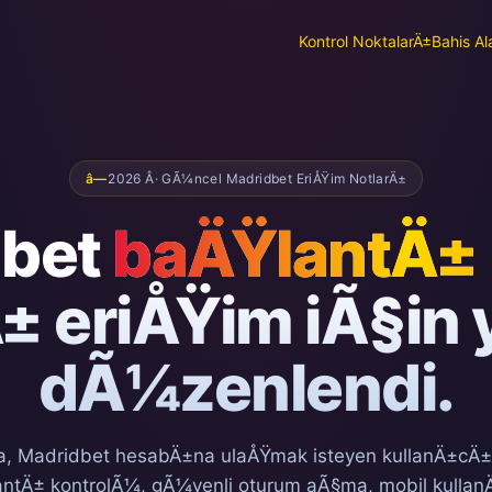
Kontrol NoktalarÄ±
Bahis A
â—
2026 Â· GÃ¼ncel Madridbet EriÅŸim NotlarÄ±
dbet
baÄŸlantÄ± 
± eriÅŸim iÃ§in 
dÃ¼zenlendi.
a, Madridbet hesabÄ±na ulaÅŸmak isteyen kullanÄ±cÄ±l
ntÄ± kontrolÃ¼, gÃ¼venli oturum aÃ§ma, mobil kulla