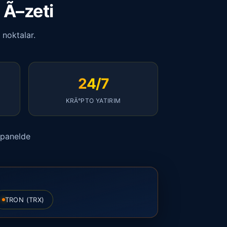
Ã–zeti
noktalar.
24/7
KRÄ°PTO YATIRIM
 panelde
TRON (TRX)