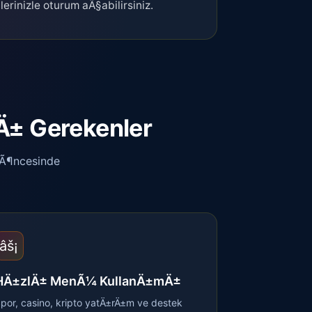
rinizle oturum aÃ§abilirsiniz.
Ä± Gerekenler
 Ã¶ncesinde
âš¡
HÄ±zlÄ± MenÃ¼ KullanÄ±mÄ±
por, casino, kripto yatÄ±rÄ±m ve destek