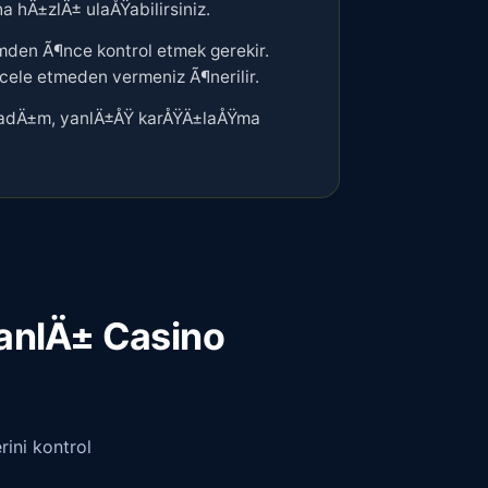
hÄ±zlÄ± ulaÅŸabilirsiniz.
den Ã¶nce kontrol etmek gerekir.
acele etmeden vermeniz Ã¶nerilir.
u adÄ±m, yanlÄ±ÅŸ karÅŸÄ±laÅŸma
anlÄ± Casino
rini kontrol