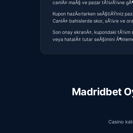
canlÄ± maÃ§ ve pazar tÃ¼rÃ¼ne gÃ¶r
Kupon hazÄ±rlarken seÃ§tiÄŸiniz pa
CanlÄ± bahislerde skor, sÃ¼re ve ora
Son onay ekranÄ±, kupondaki tÃ¼m s
veya hatalÄ± tutar seÃ§imini Ã¶nle
Madridbet O
Casino kate