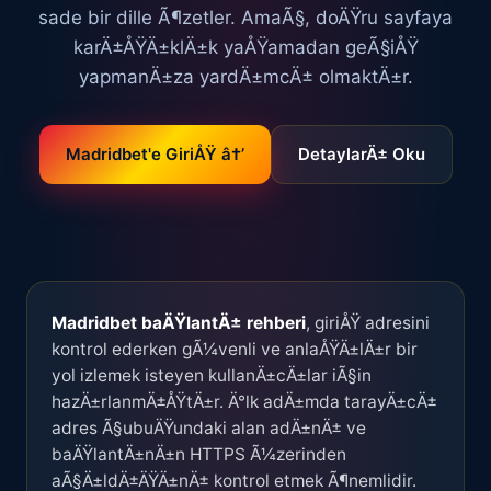
sade bir dille Ã¶zetler. AmaÃ§, doÄŸru sayfaya
karÄ±ÅŸÄ±klÄ±k yaÅŸamadan geÃ§iÅŸ
yapmanÄ±za yardÄ±mcÄ± olmaktÄ±r.
Madridbet'e GiriÅŸ â†’
DetaylarÄ± Oku
Madridbet baÄŸlantÄ± rehberi
, giriÅŸ adresini
kontrol ederken gÃ¼venli ve anlaÅŸÄ±lÄ±r bir
yol izlemek isteyen kullanÄ±cÄ±lar iÃ§in
hazÄ±rlanmÄ±ÅŸtÄ±r. Ä°lk adÄ±mda tarayÄ±cÄ±
adres Ã§ubuÄŸundaki alan adÄ±nÄ± ve
baÄŸlantÄ±nÄ±n HTTPS Ã¼zerinden
aÃ§Ä±ldÄ±ÄŸÄ±nÄ± kontrol etmek Ã¶nemlidir.