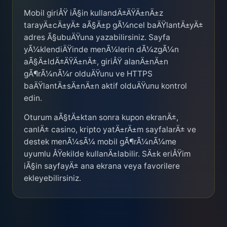
Mobil giriÅŸ iÃ§in kullandÄ±ÄŸÄ±nÄ±z
tarayÄ±cÄ±yÄ± aÃ§Ä±p gÃ¼ncel baÄŸlantÄ±yÄ±
adres Ã§ubuÄŸuna yazabilirsiniz. Sayfa
yÃ¼klendiÄŸinde menÃ¼lerin dÃ¼zgÃ¼n
aÃ§Ä±ldÄ±ÄŸÄ±nÄ±, giriÅŸ alanÄ±nÄ±n
gÃ¶rÃ¼nÃ¼r olduÄŸunu ve HTTPS
baÄŸlantÄ±sÄ±nÄ±n aktif olduÄŸunu kontrol
edin.
Oturum aÃ§tÄ±ktan sonra kupon ekranÄ±,
canlÄ± casino, kripto yatÄ±rÄ±m sayfalarÄ± ve
destek menÃ¼sÃ¼ mobil gÃ¶rÃ¼nÃ¼me
uyumlu ÅŸekilde kullanÄ±labilir. SÄ±k eriÅŸim
iÃ§in sayfayÄ± ana ekrana veya favorilere
ekleyebilirsiniz.