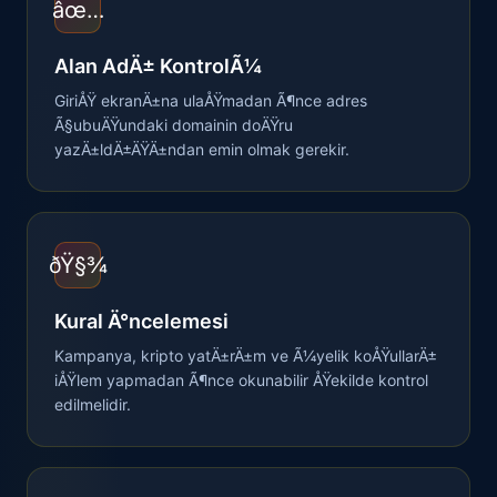
âœ…
Alan AdÄ± KontrolÃ¼
GiriÅŸ ekranÄ±na ulaÅŸmadan Ã¶nce adres
Ã§ubuÄŸundaki domainin doÄŸru
yazÄ±ldÄ±ÄŸÄ±ndan emin olmak gerekir.
ðŸ§¾
Kural Ä°ncelemesi
Kampanya, kripto yatÄ±rÄ±m ve Ã¼yelik koÅŸullarÄ±
iÅŸlem yapmadan Ã¶nce okunabilir ÅŸekilde kontrol
edilmelidir.