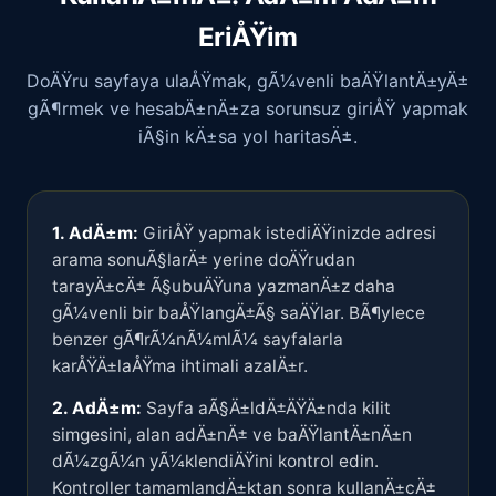
EriÅŸim
DoÄŸru sayfaya ulaÅŸmak, gÃ¼venli baÄŸlantÄ±yÄ±
gÃ¶rmek ve hesabÄ±nÄ±za sorunsuz giriÅŸ yapmak
iÃ§in kÄ±sa yol haritasÄ±.
1. AdÄ±m:
GiriÅŸ yapmak istediÄŸinizde adresi
arama sonuÃ§larÄ± yerine doÄŸrudan
tarayÄ±cÄ± Ã§ubuÄŸuna yazmanÄ±z daha
gÃ¼venli bir baÅŸlangÄ±Ã§ saÄŸlar. BÃ¶ylece
benzer gÃ¶rÃ¼nÃ¼mlÃ¼ sayfalarla
karÅŸÄ±laÅŸma ihtimali azalÄ±r.
2. AdÄ±m:
Sayfa aÃ§Ä±ldÄ±ÄŸÄ±nda kilit
simgesini, alan adÄ±nÄ± ve baÄŸlantÄ±nÄ±n
dÃ¼zgÃ¼n yÃ¼klendiÄŸini kontrol edin.
Kontroller tamamlandÄ±ktan sonra kullanÄ±cÄ±