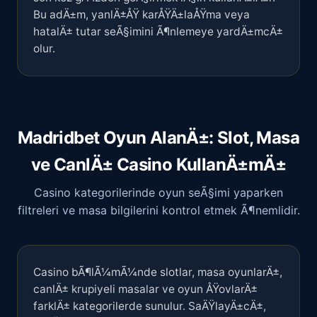
Bu adÄ±m, yanlÄ±ÅŸ karÅŸÄ±laÅŸma veya
hatalÄ± tutar seÃ§imini Ã¶nlemeye yardÄ±mcÄ±
olur.
Madridbet Oyun AlanÄ±: Slot, Masa
ve CanlÄ± Casino KullanÄ±mÄ±
Casino kategorilerinde oyun seÃ§imi yaparken
filtreleri ve masa bilgilerini kontrol etmek Ã¶nemlidir.
Casino bÃ¶lÃ¼mÃ¼nde slotlar, masa oyunlarÄ±,
canlÄ± krupiyeli masalar ve oyun ÅŸovlarÄ±
farklÄ± kategorilerde sunulur. SaÄŸlayÄ±cÄ±,