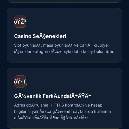
ðŸŽ²
Casino SeÃ§enekleri
Slot oyunlarÄ±, masa oyunlarÄ± ve canlÄ± krupiyeli
iÃ§erikler kategori dÃ¼zeniyle daha kolay bulunabilir.
ðŸ›¡ï¸
GÃ¼venlik FarkÄ±ndalÄ±ÄŸÄ±
Adres doÄŸrulama, HTTPS kontrolÃ¼ ve hesap
bilgilerini yalnÄ±zca gÃ¼venilir sayfalarda kullanma
alÄ±ÅŸkanlÄ±ÄŸÄ± Ã¶ne Ã§Ä±karÄ±lÄ±r.