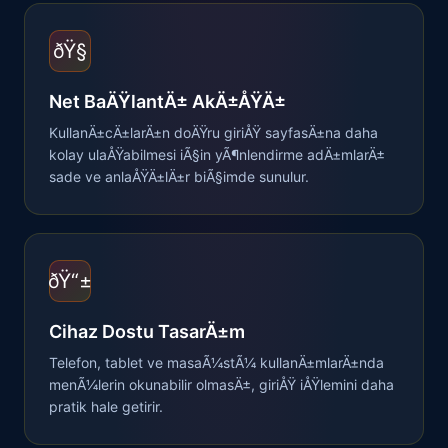
ðŸ§­
Net BaÄŸlantÄ± AkÄ±ÅŸÄ±
KullanÄ±cÄ±larÄ±n doÄŸru giriÅŸ sayfasÄ±na daha
kolay ulaÅŸabilmesi iÃ§in yÃ¶nlendirme adÄ±mlarÄ±
sade ve anlaÅŸÄ±lÄ±r biÃ§imde sunulur.
ðŸ“±
Cihaz Dostu TasarÄ±m
Telefon, tablet ve masaÃ¼stÃ¼ kullanÄ±mlarÄ±nda
menÃ¼lerin okunabilir olmasÄ±, giriÅŸ iÅŸlemini daha
pratik hale getirir.