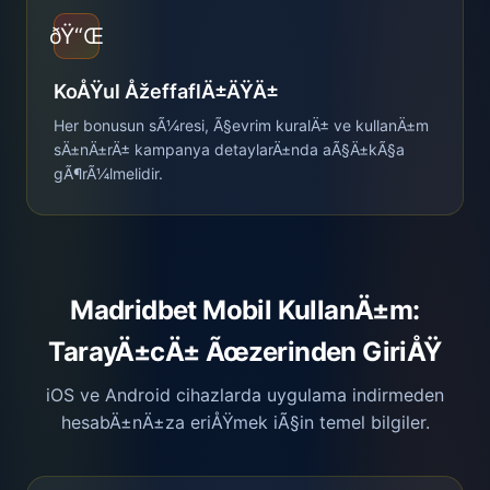
ðŸ“Œ
KoÅŸul ÅžeffaflÄ±ÄŸÄ±
Her bonusun sÃ¼resi, Ã§evrim kuralÄ± ve kullanÄ±m
sÄ±nÄ±rÄ± kampanya detaylarÄ±nda aÃ§Ä±kÃ§a
gÃ¶rÃ¼lmelidir.
Madridbet Mobil KullanÄ±m:
TarayÄ±cÄ± Ãœzerinden GiriÅŸ
iOS ve Android cihazlarda uygulama indirmeden
hesabÄ±nÄ±za eriÅŸmek iÃ§in temel bilgiler.