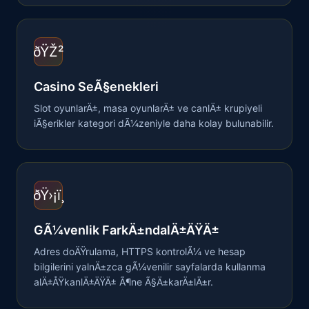
ðŸŽ²
Casino SeÃ§enekleri
Slot oyunlarÄ±, masa oyunlarÄ± ve canlÄ± krupiyeli
iÃ§erikler kategori dÃ¼zeniyle daha kolay bulunabilir.
ðŸ›¡ï¸
GÃ¼venlik FarkÄ±ndalÄ±ÄŸÄ±
Adres doÄŸrulama, HTTPS kontrolÃ¼ ve hesap
bilgilerini yalnÄ±zca gÃ¼venilir sayfalarda kullanma
alÄ±ÅŸkanlÄ±ÄŸÄ± Ã¶ne Ã§Ä±karÄ±lÄ±r.