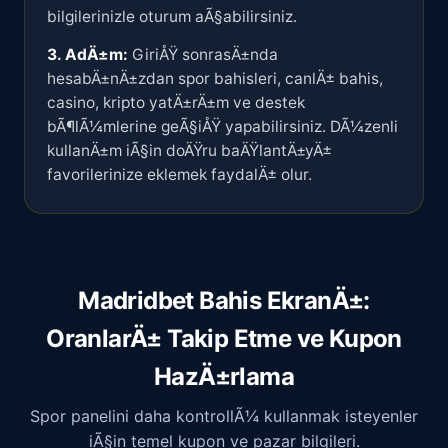
bilgilerinizle oturum aÃ§abilirsiniz.
3. AdÄ±m:
GiriÅŸ sonrasÄ±nda
hesabÄ±nÄ±zdan spor bahisleri, canlÄ± bahis,
casino, kripto yatÄ±rÄ±m ve destek
bÃ¶lÃ¼mlerine geÃ§iÅŸ yapabilirsiniz. DÃ¼zenli
kullanÄ±m iÃ§in doÄŸru baÄŸlantÄ±yÄ±
favorilerinize eklemek faydalÄ± olur.
Madridbet Bahis EkranÄ±:
OranlarÄ± Takip Etme ve Kupon
HazÄ±rlama
Spor panelini daha kontrollÃ¼ kullanmak isteyenler
iÃ§in temel kupon ve pazar bilgileri.