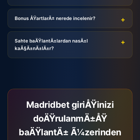
Bonus ÅŸartlarÄ± nerede incelenir?
Sahte baÄŸlantÄ±lardan nasÄ±l
kaÃ§Ä±nÄ±lÄ±r?
Madridbet giriÅŸinizi
doÄŸrulanmÄ±ÅŸ
baÄŸlantÄ± Ã¼zerinden