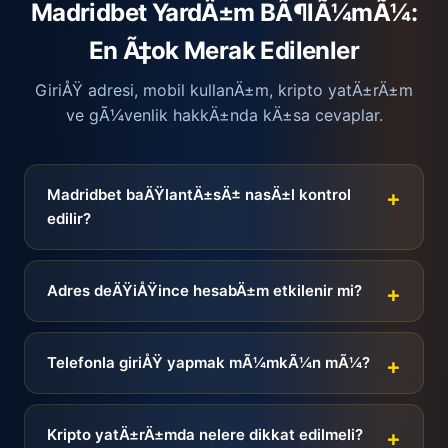
Madridbet YardÄ±m BÃ¶lÃ¼mÃ¼:
En Ã‡ok Merak Edilenler
GiriÅŸ adresi, mobil kullanÄ±m, kripto yatÄ±rÄ±m
ve gÃ¼venlik hakkÄ±nda kÄ±sa cevaplar.
Madridbet baÄŸlantÄ±sÄ± nasÄ±l kontrol
edilir?
Adres deÄŸiÅŸince hesabÄ±m etkilenir mi?
Telefonla giriÅŸ yapmak mÃ¼mkÃ¼n mÃ¼?
Kripto yatÄ±rÄ±mda nelere dikkat edilmeli?