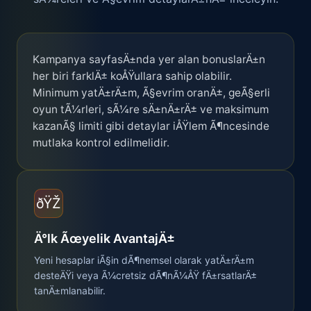
Kampanya sayfasÄ±nda yer alan bonuslarÄ±n
her biri farklÄ± koÅŸullara sahip olabilir.
Minimum yatÄ±rÄ±m, Ã§evrim oranÄ±, geÃ§erli
oyun tÃ¼rleri, sÃ¼re sÄ±nÄ±rÄ± ve maksimum
kazanÃ§ limiti gibi detaylar iÅŸlem Ã¶ncesinde
mutlaka kontrol edilmelidir.
ðŸŽ
Ä°lk Ãœyelik AvantajÄ±
Yeni hesaplar iÃ§in dÃ¶nemsel olarak yatÄ±rÄ±m
desteÄŸi veya Ã¼cretsiz dÃ¶nÃ¼ÅŸ fÄ±rsatlarÄ±
tanÄ±mlanabilir.