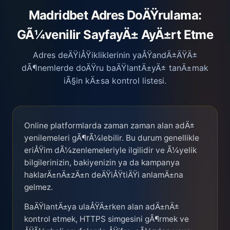
Madridbet Adres DoÄŸrulama:
GÃ¼venilir SayfayÄ± AyÄ±rt Etme
Adres deÄŸiÅŸikliklerinin yaÅŸandÄ±ÄŸÄ±
dÃ¶nemlerde doÄŸru baÄŸlantÄ±yÄ± tanÄ±mak
iÃ§in kÄ±sa kontrol listesi.
Online platformlarda zaman zaman alan adÄ±
yenilemeleri gÃ¶rÃ¼lebilir. Bu durum genellikle
eriÅŸim dÃ¼zenlemeleriyle ilgilidir ve Ã¼yelik
bilgilerinizin, bakiyenizin ya da kampanya
haklarÄ±nÄ±zÄ±n deÄŸiÅŸtiÄŸi anlamÄ±na
gelmez.
BaÄŸlantÄ±ya ulaÅŸÄ±rken alan adÄ±nÄ±
kontrol etmek, HTTPS simgesini gÃ¶rmek ve