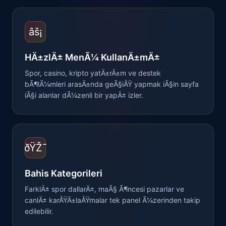
âš¡
HÄ±zlÄ± MenÃ¼ KullanÄ±mÄ±
Spor, casino, kripto yatÄ±rÄ±m ve destek
bÃ¶lÃ¼mleri arasÄ±nda geÃ§iÅŸ yapmak iÃ§in sayfa
iÃ§i alanlar dÃ¼zenli bir yapÄ± izler.
ðŸŽ¯
Bahis Kategorileri
FarklÄ± spor dallarÄ±, maÃ§ Ã¶ncesi pazarlar ve
canlÄ± karÅŸÄ±laÅŸmalar tek panel Ã¼zerinden takip
edilebilir.