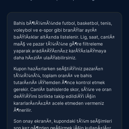
Bahis bÃ¶lÃ¼mÃ¼nde futbol, basketbol, tenis,
voleybol ve e-spor gibi branÅŸlar ayrÄ±
baÅŸlÄ±klar altÄ±nda listelenir. Lig, saat, canlÄ±
maÃ§ ve pazar tÃ¼rÃ¼ne gÃ¶re filtreleme
yaparak aradÄ±ÄŸÄ±nÄ±z karÅŸÄ±laÅŸmaya
daha hÄ±zlÄ± ulaÅŸabilirsiniz.
Kupon hazÄ±rlarken seÃ§tiÄŸiniz pazarÄ±n
tÃ¼rÃ¼nÃ¼, toplam oranÄ± ve bahis
tutarÄ±nÄ± iÅŸlemden Ã¶nce kontrol etmek
gerekir. CanlÄ± bahislerde skor, sÃ¼re ve oran
deÄŸiÅŸimi birlikte takip edildiÄŸi iÃ§in
kararlarÄ±nÄ±zÄ± acele etmeden vermeniz
Ã¶nerilir.
Son onay ekranÄ±, kupondaki tÃ¼m seÃ§imleri
son kez gÃ¶zden geÃ§irmek iÃ§in kullanÄ±lÄ±r.