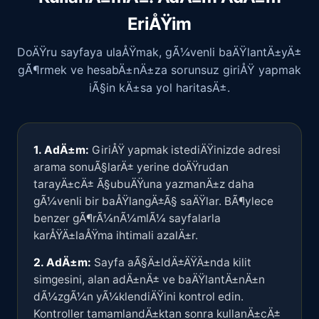
EriÅŸim
DoÄŸru sayfaya ulaÅŸmak, gÃ¼venli baÄŸlantÄ±yÄ±
gÃ¶rmek ve hesabÄ±nÄ±za sorunsuz giriÅŸ yapmak
iÃ§in kÄ±sa yol haritasÄ±.
1. AdÄ±m:
GiriÅŸ yapmak istediÄŸinizde adresi
arama sonuÃ§larÄ± yerine doÄŸrudan
tarayÄ±cÄ± Ã§ubuÄŸuna yazmanÄ±z daha
gÃ¼venli bir baÅŸlangÄ±Ã§ saÄŸlar. BÃ¶ylece
benzer gÃ¶rÃ¼nÃ¼mlÃ¼ sayfalarla
karÅŸÄ±laÅŸma ihtimali azalÄ±r.
2. AdÄ±m:
Sayfa aÃ§Ä±ldÄ±ÄŸÄ±nda kilit
simgesini, alan adÄ±nÄ± ve baÄŸlantÄ±nÄ±n
dÃ¼zgÃ¼n yÃ¼klendiÄŸini kontrol edin.
Kontroller tamamlandÄ±ktan sonra kullanÄ±cÄ±