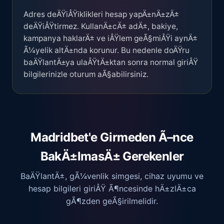
Adres deÄŸiÅŸiklikleri hesap yapÄ±nÄ±zÄ±
deÄŸiÅŸtirmez. KullanÄ±cÄ± adÄ±, bakiye,
kampanya haklarÄ± ve iÅŸlem geÃ§miÅŸi aynÄ±
Ã¼yelik altÄ±nda korunur. Bu nedenle doÄŸru
baÄŸlantÄ±ya ulaÅŸtÄ±ktan sonra normal giriÅŸ
bilgilerinizle oturum aÃ§abilirsiniz.
Madridbet'e Girmeden Ã–nce
BakÄ±lmasÄ± Gerekenler
BaÄŸlantÄ±, gÃ¼venlik simgesi, cihaz uyumu ve
hesap bilgileri giriÅŸ Ã¶ncesinde hÄ±zlÄ±ca
gÃ¶zden geÃ§irilmelidir.