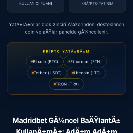
KULLANICI PUANI
KRÄ°PTO YATIRIM
YatÄ±rÄ±mlar blok zinciri Ã¼zerinden; desteklenen
coin ve aÄŸlar panelde gÃ¼ncellenir.
KRIPTO YATÄ±RÄ±M
Bitcoin (BTC)
Ethereum (ETH)
Tether (USDT)
Litecoin (LTC)
TRON (TRX)
Madridbet GÃ¼ncel BaÄŸlantÄ±
KullanÄ±mÄ±: AdÄ±m AdÄ±m