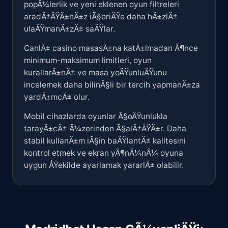
popÃ¼lerlik ve yeni eklenen oyun filtreleri
aradÄ±ÄŸÄ±nÄ±z iÃ§eriÄŸe daha hÄ±zlÄ±
ulaÅŸmanÄ±zÄ± saÄŸlar.
CanlÄ± casino masasÄ±na katÄ±lmadan Ã¶nce
minimum-maksimum limitleri, oyun
kurallarÄ±nÄ± ve masa yoÄŸunluÄŸunu
incelemek daha bilinÃ§li bir tercih yapmanÄ±za
yardÄ±mcÄ± olur.
Mobil cihazlarda oyunlar Ã§oÄŸunlukla
tarayÄ±cÄ± Ã¼zerinden Ã§alÄ±ÅŸÄ±r. Daha
stabil kullanÄ±m iÃ§in baÄŸlantÄ± kalitesini
kontrol etmek ve ekran yÃ¶nÃ¼nÃ¼ oyuna
uygun ÅŸekilde ayarlamak yararlÄ± olabilir.