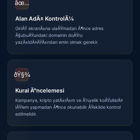
âœ…
Alan AdÄ± KontrolÃ¼
GiriÅŸ ekranÄ±na ulaÅŸmadan Ã¶nce adres
Ã§ubuÄŸundaki domainin doÄŸru
yazÄ±ldÄ±ÄŸÄ±ndan emin olmak gerekir.
ðŸ§¾
Kural Ä°ncelemesi
Kampanya, kripto yatÄ±rÄ±m ve Ã¼yelik koÅŸullarÄ±
iÅŸlem yapmadan Ã¶nce okunabilir ÅŸekilde kontrol
edilmelidir.