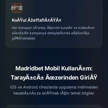
ðŸ“Œ
KoÅŸul ÅžeffaflÄ±ÄŸÄ±
Her bonusun sÃ¼resi, Ã§evrim kuralÄ± ve kullanÄ±m
sÄ±nÄ±rÄ± kampanya detaylarÄ±nda aÃ§Ä±kÃ§a
gÃ¶rÃ¼lmelidir.
Madridbet Mobil KullanÄ±m:
TarayÄ±cÄ± Ãœzerinden GiriÅŸ
iOS ve Android cihazlarda uygulama indirmeden
hesabÄ±nÄ±za eriÅŸmek iÃ§in temel bilgiler.