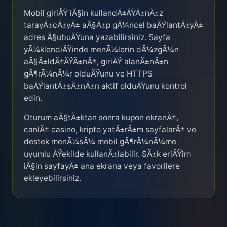
Mobil giriÅŸ iÃ§in kullandÄ±ÄŸÄ±nÄ±z
tarayÄ±cÄ±yÄ± aÃ§Ä±p gÃ¼ncel baÄŸlantÄ±yÄ±
adres Ã§ubuÄŸuna yazabilirsiniz. Sayfa
yÃ¼klendiÄŸinde menÃ¼lerin dÃ¼zgÃ¼n
aÃ§Ä±ldÄ±ÄŸÄ±nÄ±, giriÅŸ alanÄ±nÄ±n
gÃ¶rÃ¼nÃ¼r olduÄŸunu ve HTTPS
baÄŸlantÄ±sÄ±nÄ±n aktif olduÄŸunu kontrol
edin.
Oturum aÃ§tÄ±ktan sonra kupon ekranÄ±,
canlÄ± casino, kripto yatÄ±rÄ±m sayfalarÄ± ve
destek menÃ¼sÃ¼ mobil gÃ¶rÃ¼nÃ¼me
uyumlu ÅŸekilde kullanÄ±labilir. SÄ±k eriÅŸim
iÃ§in sayfayÄ± ana ekrana veya favorilere
ekleyebilirsiniz.