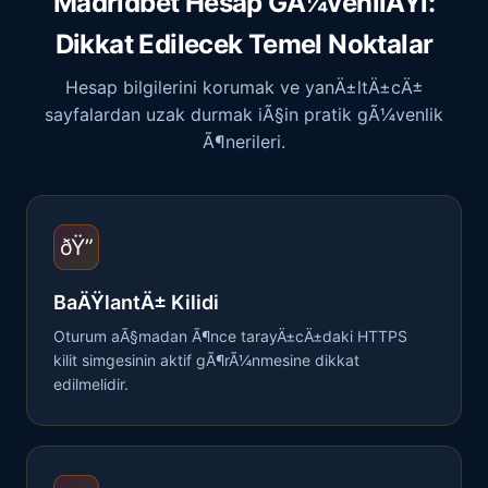
Madridbet Hesap GÃ¼venliÄŸi:
Dikkat Edilecek Temel Noktalar
Hesap bilgilerini korumak ve yanÄ±ltÄ±cÄ±
sayfalardan uzak durmak iÃ§in pratik gÃ¼venlik
Ã¶nerileri.
ðŸ”
BaÄŸlantÄ± Kilidi
Oturum aÃ§madan Ã¶nce tarayÄ±cÄ±daki HTTPS
kilit simgesinin aktif gÃ¶rÃ¼nmesine dikkat
edilmelidir.