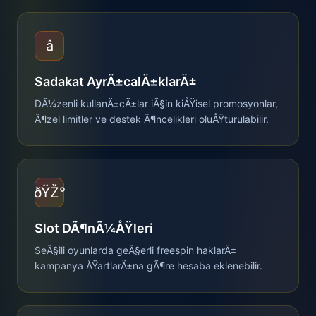
â­
Sadakat AyrÄ±calÄ±klarÄ±
DÃ¼zenli kullanÄ±cÄ±lar iÃ§in kiÅŸisel promosyonlar,
Ã¶zel limitler ve destek Ã¶ncelikleri oluÅŸturulabilir.
ðŸŽ°
Slot DÃ¶nÃ¼ÅŸleri
SeÃ§ili oyunlarda geÃ§erli freespin haklarÄ±
kampanya ÅŸartlarÄ±na gÃ¶re hesaba eklenebilir.