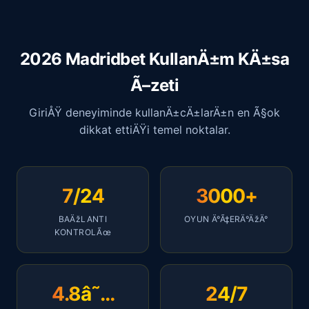
2026 Madridbet KullanÄ±m KÄ±sa
Ã–zeti
GiriÅŸ deneyiminde kullanÄ±cÄ±larÄ±n en Ã§ok
dikkat ettiÄŸi temel noktalar.
7/24
3000+
BAÄžLANTI
OYUN Ä°Ã‡ERÄ°ÄžÄ°
KONTROLÃœ
4.8â˜…
24/7