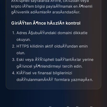
ÅŸÃ¼pheli sayfalarda ÅŸifre, cÃ¼zdan veya
kripto iÅŸlem bilgisi paylaÅŸmamak en Ã¶nemli
gÃ¼venlik adÄ±mlarÄ± arasÄ±ndadÄ±r.
GiriÅŸten Ã¶nce hÄ±zlÄ± kontrol
Adres Ã§ubuÄŸundaki domaini dikkatle
okuyun.
HTTPS kilidinin aktif olduÄŸundan emin
olun.
Eski veya ÅŸÃ¼pheli baÄŸlantÄ±lar yerine
gÃ¼ncel yÃ¶nlendirmeyi tercih edin.
KiÅŸisel ve finansal bilgilerinizi
doÄŸrulanmamÄ±ÅŸ formlara yazmayÄ±n.