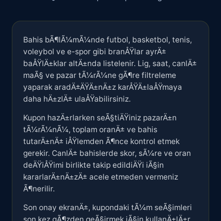
Bahis bÃ¶lÃ¼mÃ¼nde futbol, basketbol, tenis,
voleybol ve e-spor gibi branÅŸlar ayrÄ±
baÅŸlÄ±klar altÄ±nda listelenir. Lig, saat, canlÄ±
maÃ§ ve pazar tÃ¼rÃ¼ne gÃ¶re filtreleme
yaparak aradÄ±ÄŸÄ±nÄ±z karÅŸÄ±laÅŸmaya
daha hÄ±zlÄ± ulaÅŸabilirsiniz.
Kupon hazÄ±rlarken seÃ§tiÄŸiniz pazarÄ±n
tÃ¼rÃ¼nÃ¼, toplam oranÄ± ve bahis
tutarÄ±nÄ± iÅŸlemden Ã¶nce kontrol etmek
gerekir. CanlÄ± bahislerde skor, sÃ¼re ve oran
deÄŸiÅŸimi birlikte takip edildiÄŸi iÃ§in
kararlarÄ±nÄ±zÄ± acele etmeden vermeniz
Ã¶nerilir.
Son onay ekranÄ±, kupondaki tÃ¼m seÃ§imleri
son kez gÃ¶zden geÃ§irmek iÃ§in kullanÄ±lÄ±r.