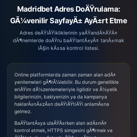
Madridbet Adres DoÄŸrulama:
GÃ¼venilir SayfayÄ± AyÄ±rt Etme
Adres deÄŸiÅŸikliklerinin yaÅŸandÄ±ÄŸÄ±
dÃ¶nemlerde doÄŸru baÄŸlantÄ±yÄ± tanÄ±mak
iÃ§in kÄ±sa kontrol listesi.
Online platformlarda zaman zaman alan adÄ±
yenilemeleri gÃ¶rÃ¼lebilir. Bu durum genellikle
eriÅŸim dÃ¼zenlemeleriyle ilgilidir ve Ã¼yelik
bilgilerinizin, bakiyenizin ya da kampanya
haklarÄ±nÄ±zÄ±n deÄŸiÅŸtiÄŸi anlamÄ±na
gelmez.
BaÄŸlantÄ±ya ulaÅŸÄ±rken alan adÄ±nÄ±
kontrol etmek, HTTPS simgesini gÃ¶rmek ve