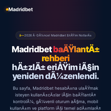
Madridbet
â—
2026 Â· GÃ¼ncel Madridbet EriÅŸim NotlarÄ±
Madridbet
baÄŸlantÄ±
rehberi
hÄ±zlÄ± eriÅŸim iÃ§in
yeniden dÃ¼zenlendi.
Bu sayfa, Madridbet hesabÄ±na ulaÅŸmak
isteyen kullanÄ±cÄ±lar iÃ§in baÄŸlantÄ±
kontrolÃ¼, gÃ¼venli oturum aÃ§ma, mobil
kullanÄ±m ve platform iÃ§i temel adÄ±mlarÄ±