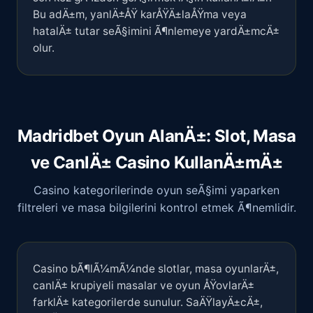
Bu adÄ±m, yanlÄ±ÅŸ karÅŸÄ±laÅŸma veya
hatalÄ± tutar seÃ§imini Ã¶nlemeye yardÄ±mcÄ±
olur.
Madridbet Oyun AlanÄ±: Slot, Masa
ve CanlÄ± Casino KullanÄ±mÄ±
Casino kategorilerinde oyun seÃ§imi yaparken
filtreleri ve masa bilgilerini kontrol etmek Ã¶nemlidir.
Casino bÃ¶lÃ¼mÃ¼nde slotlar, masa oyunlarÄ±,
canlÄ± krupiyeli masalar ve oyun ÅŸovlarÄ±
farklÄ± kategorilerde sunulur. SaÄŸlayÄ±cÄ±,