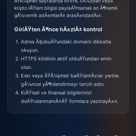
ÅŸÃ¼pheli sayfalarda ÅŸifre, cÃ¼zdan veya
kripto iÅŸlem bilgisi paylaÅŸmamak en Ã¶nemli
gÃ¼venlik adÄ±mlarÄ± arasÄ±ndadÄ±r.
GiriÅŸten Ã¶nce hÄ±zlÄ± kontrol
Adres Ã§ubuÄŸundaki domaini dikkatle
okuyun.
HTTPS kilidinin aktif olduÄŸundan emin
olun.
Eski veya ÅŸÃ¼pheli baÄŸlantÄ±lar yerine
gÃ¼ncel yÃ¶nlendirmeyi tercih edin.
KiÅŸisel ve finansal bilgilerinizi
doÄŸrulanmamÄ±ÅŸ formlara yazmayÄ±n.