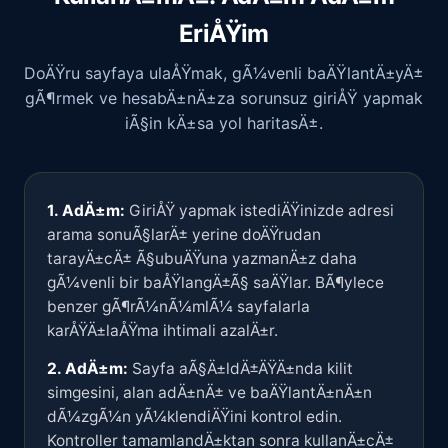
EriÅŸim
DoÄŸru sayfaya ulaÅŸmak, gÃ¼venli baÄŸlantÄ±yÄ±
gÃ¶rmek ve hesabÄ±nÄ±za sorunsuz giriÅŸ yapmak
iÃ§in kÄ±sa yol haritasÄ±.
1. AdÄ±m:
GiriÅŸ yapmak istediÄŸinizde adresi
arama sonuÃ§larÄ± yerine doÄŸrudan
tarayÄ±cÄ± Ã§ubuÄŸuna yazmanÄ±z daha
gÃ¼venli bir baÅŸlangÄ±Ã§ saÄŸlar. BÃ¶ylece
benzer gÃ¶rÃ¼nÃ¼mlÃ¼ sayfalarla
karÅŸÄ±laÅŸma ihtimali azalÄ±r.
2. AdÄ±m:
Sayfa aÃ§Ä±ldÄ±ÄŸÄ±nda kilit
simgesini, alan adÄ±nÄ± ve baÄŸlantÄ±nÄ±n
dÃ¼zgÃ¼n yÃ¼klendiÄŸini kontrol edin.
Kontroller tamamlandÄ±ktan sonra kullanÄ±cÄ±