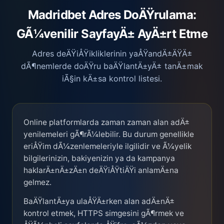
Madridbet Adres DoÄŸrulama:
GÃ¼venilir SayfayÄ± AyÄ±rt Etme
Adres deÄŸiÅŸikliklerinin yaÅŸandÄ±ÄŸÄ±
dÃ¶nemlerde doÄŸru baÄŸlantÄ±yÄ± tanÄ±mak
iÃ§in kÄ±sa kontrol listesi.
Online platformlarda zaman zaman alan adÄ±
yenilemeleri gÃ¶rÃ¼lebilir. Bu durum genellikle
eriÅŸim dÃ¼zenlemeleriyle ilgilidir ve Ã¼yelik
bilgilerinizin, bakiyenizin ya da kampanya
haklarÄ±nÄ±zÄ±n deÄŸiÅŸtiÄŸi anlamÄ±na
gelmez.
BaÄŸlantÄ±ya ulaÅŸÄ±rken alan adÄ±nÄ±
kontrol etmek, HTTPS simgesini gÃ¶rmek ve