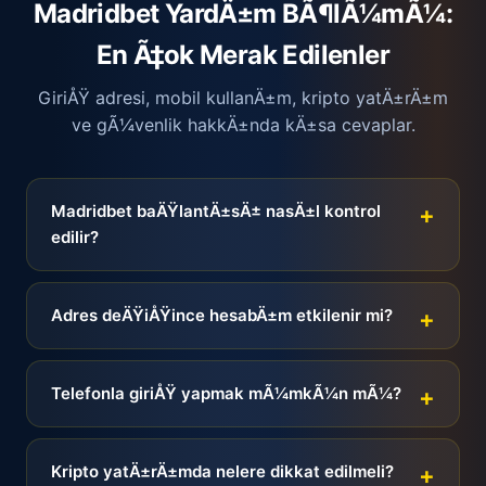
Madridbet YardÄ±m BÃ¶lÃ¼mÃ¼:
En Ã‡ok Merak Edilenler
GiriÅŸ adresi, mobil kullanÄ±m, kripto yatÄ±rÄ±m
ve gÃ¼venlik hakkÄ±nda kÄ±sa cevaplar.
Madridbet baÄŸlantÄ±sÄ± nasÄ±l kontrol
edilir?
Adres deÄŸiÅŸince hesabÄ±m etkilenir mi?
Telefonla giriÅŸ yapmak mÃ¼mkÃ¼n mÃ¼?
Kripto yatÄ±rÄ±mda nelere dikkat edilmeli?