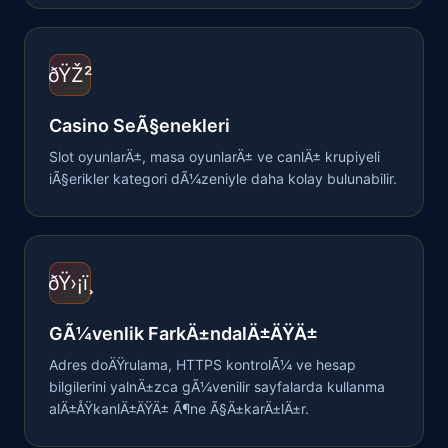
ðŸŽ²
Casino SeÃ§enekleri
Slot oyunlarÄ±, masa oyunlarÄ± ve canlÄ± krupiyeli
iÃ§erikler kategori dÃ¼zeniyle daha kolay bulunabilir.
ðŸ›¡ï¸
GÃ¼venlik FarkÄ±ndalÄ±ÄŸÄ±
Adres doÄŸrulama, HTTPS kontrolÃ¼ ve hesap
bilgilerini yalnÄ±zca gÃ¼venilir sayfalarda kullanma
alÄ±ÅŸkanlÄ±ÄŸÄ± Ã¶ne Ã§Ä±karÄ±lÄ±r.