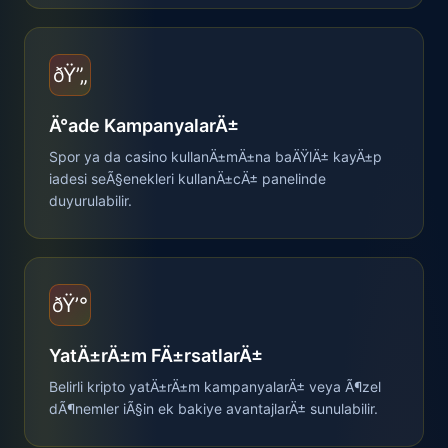
ðŸ”„
Ä°ade KampanyalarÄ±
Spor ya da casino kullanÄ±mÄ±na baÄŸlÄ± kayÄ±p
iadesi seÃ§enekleri kullanÄ±cÄ± panelinde
duyurulabilir.
ðŸ’°
YatÄ±rÄ±m FÄ±rsatlarÄ±
Belirli kripto yatÄ±rÄ±m kampanyalarÄ± veya Ã¶zel
dÃ¶nemler iÃ§in ek bakiye avantajlarÄ± sunulabilir.