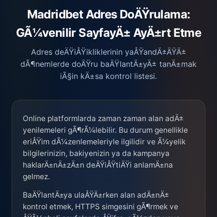
Madridbet Adres DoÄŸrulama:
GÃ¼venilir SayfayÄ± AyÄ±rt Etme
Adres deÄŸiÅŸikliklerinin yaÅŸandÄ±ÄŸÄ±
dÃ¶nemlerde doÄŸru baÄŸlantÄ±yÄ± tanÄ±mak
iÃ§in kÄ±sa kontrol listesi.
Online platformlarda zaman zaman alan adÄ±
yenilemeleri gÃ¶rÃ¼lebilir. Bu durum genellikle
eriÅŸim dÃ¼zenlemeleriyle ilgilidir ve Ã¼yelik
bilgilerinizin, bakiyenizin ya da kampanya
haklarÄ±nÄ±zÄ±n deÄŸiÅŸtiÄŸi anlamÄ±na
gelmez.
BaÄŸlantÄ±ya ulaÅŸÄ±rken alan adÄ±nÄ±
kontrol etmek, HTTPS simgesini gÃ¶rmek ve