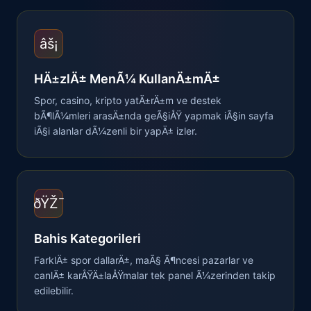
âš¡
HÄ±zlÄ± MenÃ¼ KullanÄ±mÄ±
Spor, casino, kripto yatÄ±rÄ±m ve destek
bÃ¶lÃ¼mleri arasÄ±nda geÃ§iÅŸ yapmak iÃ§in sayfa
iÃ§i alanlar dÃ¼zenli bir yapÄ± izler.
ðŸŽ¯
Bahis Kategorileri
FarklÄ± spor dallarÄ±, maÃ§ Ã¶ncesi pazarlar ve
canlÄ± karÅŸÄ±laÅŸmalar tek panel Ã¼zerinden takip
edilebilir.