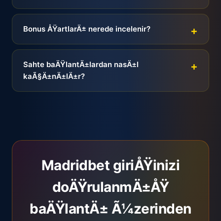
Bonus ÅŸartlarÄ± nerede incelenir?
Sahte baÄŸlantÄ±lardan nasÄ±l
kaÃ§Ä±nÄ±lÄ±r?
Madridbet giriÅŸinizi
doÄŸrulanmÄ±ÅŸ
baÄŸlantÄ± Ã¼zerinden