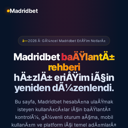
Madridbet
â—
2026 Â· GÃ¼ncel Madridbet EriÅŸim NotlarÄ±
Madridbet
baÄŸlantÄ±
rehberi
hÄ±zlÄ± eriÅŸim iÃ§in
yeniden dÃ¼zenlendi.
Bu sayfa, Madridbet hesabÄ±na ulaÅŸmak
isteyen kullanÄ±cÄ±lar iÃ§in baÄŸlantÄ±
kontrolÃ¼, gÃ¼venli oturum aÃ§ma, mobil
kullanÄ±m ve platform iÃ§i temel adÄ±mlarÄ±