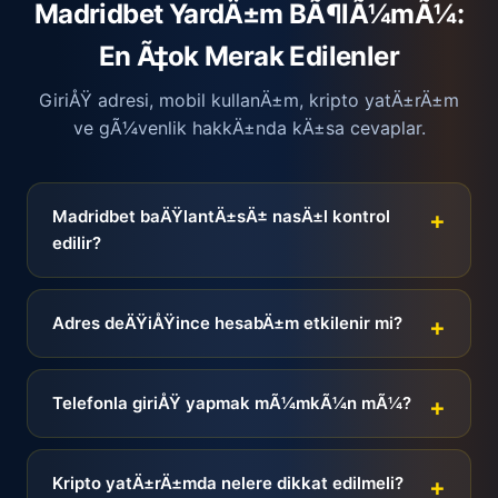
Madridbet YardÄ±m BÃ¶lÃ¼mÃ¼:
En Ã‡ok Merak Edilenler
GiriÅŸ adresi, mobil kullanÄ±m, kripto yatÄ±rÄ±m
ve gÃ¼venlik hakkÄ±nda kÄ±sa cevaplar.
Madridbet baÄŸlantÄ±sÄ± nasÄ±l kontrol
edilir?
Adres deÄŸiÅŸince hesabÄ±m etkilenir mi?
Telefonla giriÅŸ yapmak mÃ¼mkÃ¼n mÃ¼?
Kripto yatÄ±rÄ±mda nelere dikkat edilmeli?