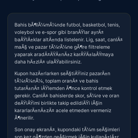
Bahis bÃ¶lÃ¼mÃ¼nde futbol, basketbol, tenis,
voleybol ve e-spor gibi branÅŸlar ayrÄ±
baÅŸlÄ±klar altÄ±nda listelenir. Lig, saat, canlÄ±
maÃ§ ve pazar tÃ¼rÃ¼ne gÃ¶re filtreleme
yaparak aradÄ±ÄŸÄ±nÄ±z karÅŸÄ±laÅŸmaya
daha hÄ±zlÄ± ulaÅŸabilirsiniz.
Kupon hazÄ±rlarken seÃ§tiÄŸiniz pazarÄ±n
tÃ¼rÃ¼nÃ¼, toplam oranÄ± ve bahis
tutarÄ±nÄ± iÅŸlemden Ã¶nce kontrol etmek
gerekir. CanlÄ± bahislerde skor, sÃ¼re ve oran
deÄŸiÅŸimi birlikte takip edildiÄŸi iÃ§in
kararlarÄ±nÄ±zÄ± acele etmeden vermeniz
Ã¶nerilir.
Son onay ekranÄ±, kupondaki tÃ¼m seÃ§imleri
son kez gÃ¶zden geÃ§irmek iÃ§in kullanÄ±lÄ±r.