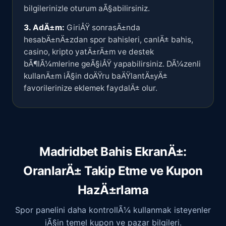
bilgilerinizle oturum aÃ§abilirsiniz.
3. AdÄ±m:
GiriÅŸ sonrasÄ±nda
hesabÄ±nÄ±zdan spor bahisleri, canlÄ± bahis,
casino, kripto yatÄ±rÄ±m ve destek
bÃ¶lÃ¼mlerine geÃ§iÅŸ yapabilirsiniz. DÃ¼zenli
kullanÄ±m iÃ§in doÄŸru baÄŸlantÄ±yÄ±
favorilerinize eklemek faydalÄ± olur.
Madridbet Bahis EkranÄ±:
OranlarÄ± Takip Etme ve Kupon
HazÄ±rlama
Spor panelini daha kontrollÃ¼ kullanmak isteyenler
iÃ§in temel kupon ve pazar bilgileri.