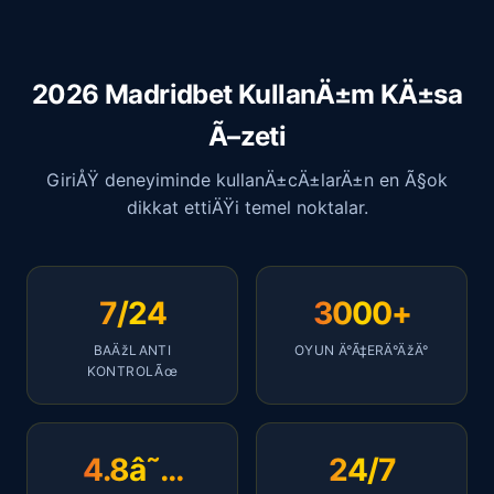
2026 Madridbet KullanÄ±m KÄ±sa
Ã–zeti
GiriÅŸ deneyiminde kullanÄ±cÄ±larÄ±n en Ã§ok
dikkat ettiÄŸi temel noktalar.
7/24
3000+
BAÄžLANTI
OYUN Ä°Ã‡ERÄ°ÄžÄ°
KONTROLÃœ
4.8â˜…
24/7