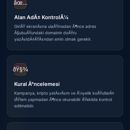
âœ…
Alan AdÄ± KontrolÃ¼
GiriÅŸ ekranÄ±na ulaÅŸmadan Ã¶nce adres
Ã§ubuÄŸundaki domainin doÄŸru
yazÄ±ldÄ±ÄŸÄ±ndan emin olmak gerekir.
ðŸ§¾
Kural Ä°ncelemesi
Kampanya, kripto yatÄ±rÄ±m ve Ã¼yelik koÅŸullarÄ±
iÅŸlem yapmadan Ã¶nce okunabilir ÅŸekilde kontrol
edilmelidir.