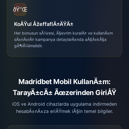
ðŸ“Œ
KoÅŸul ÅžeffaflÄ±ÄŸÄ±
Her bonusun sÃ¼resi, Ã§evrim kuralÄ± ve kullanÄ±m
sÄ±nÄ±rÄ± kampanya detaylarÄ±nda aÃ§Ä±kÃ§a
gÃ¶rÃ¼lmelidir.
Madridbet Mobil KullanÄ±m:
TarayÄ±cÄ± Ãœzerinden GiriÅŸ
iOS ve Android cihazlarda uygulama indirmeden
hesabÄ±nÄ±za eriÅŸmek iÃ§in temel bilgiler.