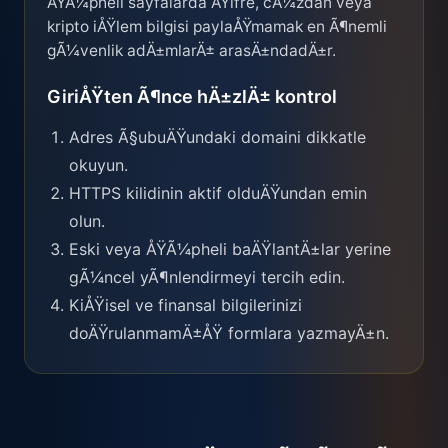
ÅŸÃ¼pheli sayfalarda ÅŸifre, cÃ¼zdan veya
kripto iÅŸlem bilgisi paylaÅŸmamak en Ã¶nemli
gÃ¼venlik adÄ±mlarÄ± arasÄ±ndadÄ±r.
GiriÅŸten Ã¶nce hÄ±zlÄ± kontrol
Adres Ã§ubuÄŸundaki domaini dikkatle
okuyun.
HTTPS kilidinin aktif olduÄŸundan emin
olun.
Eski veya ÅŸÃ¼pheli baÄŸlantÄ±lar yerine
gÃ¼ncel yÃ¶nlendirmeyi tercih edin.
KiÅŸisel ve finansal bilgilerinizi
doÄŸrulanmamÄ±ÅŸ formlara yazmayÄ±n.