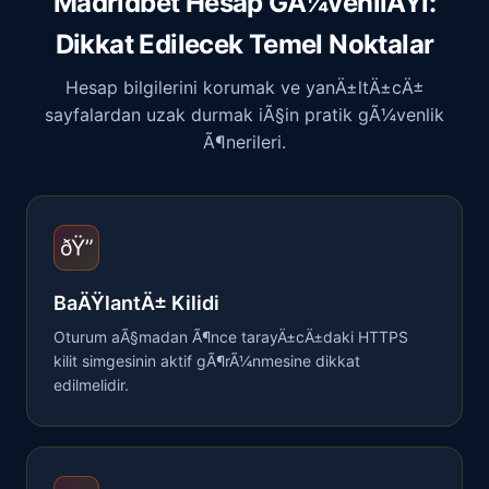
Madridbet Hesap GÃ¼venliÄŸi:
Dikkat Edilecek Temel Noktalar
Hesap bilgilerini korumak ve yanÄ±ltÄ±cÄ±
sayfalardan uzak durmak iÃ§in pratik gÃ¼venlik
Ã¶nerileri.
ðŸ”
BaÄŸlantÄ± Kilidi
Oturum aÃ§madan Ã¶nce tarayÄ±cÄ±daki HTTPS
kilit simgesinin aktif gÃ¶rÃ¼nmesine dikkat
edilmelidir.