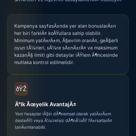
Kampanya sayfasÄ±nda yer alan bonuslarÄ±n
her biri farklÄ± koÅŸullara sahip olabilir.
Minimum yatÄ±rÄ±m, Ã§evrim oranÄ±, geÃ§erli
oyun tÃ¼rleri, sÃ¼re sÄ±nÄ±rÄ± ve maksimum
kazanÃ§ limiti gibi detaylar iÅŸlem Ã¶ncesinde
mutlaka kontrol edilmelidir.
ðŸŽ
Ä°lk Ãœyelik AvantajÄ±
Yeni hesaplar iÃ§in dÃ¶nemsel olarak yatÄ±rÄ±m
desteÄŸi veya Ã¼cretsiz dÃ¶nÃ¼ÅŸ fÄ±rsatlarÄ±
tanÄ±mlanabilir.