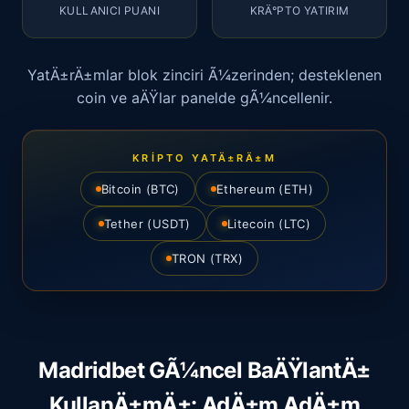
KULLANICI PUANI
KRÄ°PTO YATIRIM
YatÄ±rÄ±mlar blok zinciri Ã¼zerinden; desteklenen
coin ve aÄŸlar panelde gÃ¼ncellenir.
KRIPTO YATÄ±RÄ±M
Bitcoin (BTC)
Ethereum (ETH)
Tether (USDT)
Litecoin (LTC)
TRON (TRX)
Madridbet GÃ¼ncel BaÄŸlantÄ±
KullanÄ±mÄ±: AdÄ±m AdÄ±m