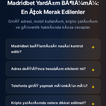
Madridbet YardÄ±m BÃ¶lÃ¼mÃ¼:
En Ã‡ok Merak Edilenler
GiriÅŸ adresi, mobil kullanÄ±m, kripto yatÄ±rÄ±m
ve gÃ¼venlik hakkÄ±nda kÄ±sa cevaplar.
Madridbet baÄŸlantÄ±sÄ± nasÄ±l kontrol
edilir?
Adres deÄŸiÅŸince hesabÄ±m etkilenir mi?
Telefonla giriÅŸ yapmak mÃ¼mkÃ¼n mÃ¼?
Kripto yatÄ±rÄ±mda nelere dikkat edilmeli?