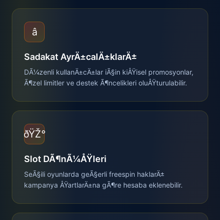
â­
Sadakat AyrÄ±calÄ±klarÄ±
DÃ¼zenli kullanÄ±cÄ±lar iÃ§in kiÅŸisel promosyonlar,
Ã¶zel limitler ve destek Ã¶ncelikleri oluÅŸturulabilir.
ðŸŽ°
Slot DÃ¶nÃ¼ÅŸleri
SeÃ§ili oyunlarda geÃ§erli freespin haklarÄ±
kampanya ÅŸartlarÄ±na gÃ¶re hesaba eklenebilir.