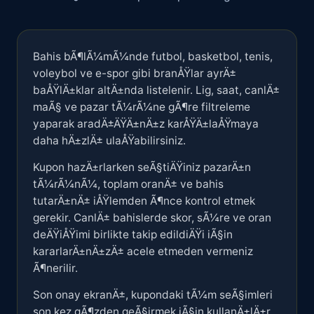
Bahis bÃ¶lÃ¼mÃ¼nde futbol, basketbol, tenis,
voleybol ve e-spor gibi branÅŸlar ayrÄ±
baÅŸlÄ±klar altÄ±nda listelenir. Lig, saat, canlÄ±
maÃ§ ve pazar tÃ¼rÃ¼ne gÃ¶re filtreleme
yaparak aradÄ±ÄŸÄ±nÄ±z karÅŸÄ±laÅŸmaya
daha hÄ±zlÄ± ulaÅŸabilirsiniz.
Kupon hazÄ±rlarken seÃ§tiÄŸiniz pazarÄ±n
tÃ¼rÃ¼nÃ¼, toplam oranÄ± ve bahis
tutarÄ±nÄ± iÅŸlemden Ã¶nce kontrol etmek
gerekir. CanlÄ± bahislerde skor, sÃ¼re ve oran
deÄŸiÅŸimi birlikte takip edildiÄŸi iÃ§in
kararlarÄ±nÄ±zÄ± acele etmeden vermeniz
Ã¶nerilir.
Son onay ekranÄ±, kupondaki tÃ¼m seÃ§imleri
son kez gÃ¶zden geÃ§irmek iÃ§in kullanÄ±lÄ±r.