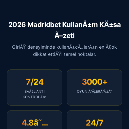
2026 Madridbet KullanÄ±m KÄ±sa
Ã–zeti
GiriÅŸ deneyiminde kullanÄ±cÄ±larÄ±n en Ã§ok
dikkat ettiÄŸi temel noktalar.
7/24
3000+
BAÄžLANTI
OYUN Ä°Ã‡ERÄ°ÄžÄ°
KONTROLÃœ
4.8â˜…
24/7