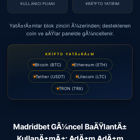
KULLANICI PUANI
KRÄ°PTO YATIRIM
YatÄ±rÄ±mlar blok zinciri Ã¼zerinden; desteklenen
coin ve aÄŸlar panelde gÃ¼ncellenir.
KRIPTO YATÄ±RÄ±M
Bitcoin (BTC)
Ethereum (ETH)
Tether (USDT)
Litecoin (LTC)
TRON (TRX)
Madridbet GÃ¼ncel BaÄŸlantÄ±
KullanÄ±mÄ±: AdÄ±m AdÄ±m