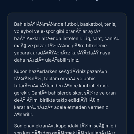
Bahis bÃ¶lÃ¼mÃ¼nde futbol, basketbol, tenis,
voleybol ve e-spor gibi branÅŸlar ayrÄ±
baÅŸlÄ±klar altÄ±nda listelenir. Lig, saat, canlÄ±
maÃ§ ve pazar tÃ¼rÃ¼ne gÃ¶re filtreleme
yaparak aradÄ±ÄŸÄ±nÄ±z karÅŸÄ±laÅŸmaya
daha hÄ±zlÄ± ulaÅŸabilirsiniz.
Kupon hazÄ±rlarken seÃ§tiÄŸiniz pazarÄ±n
tÃ¼rÃ¼nÃ¼, toplam oranÄ± ve bahis
tutarÄ±nÄ± iÅŸlemden Ã¶nce kontrol etmek
gerekir. CanlÄ± bahislerde skor, sÃ¼re ve oran
deÄŸiÅŸimi birlikte takip edildiÄŸi iÃ§in
kararlarÄ±nÄ±zÄ± acele etmeden vermeniz
Ã¶nerilir.
Son onay ekranÄ±, kupondaki tÃ¼m seÃ§imleri
son kez gÃ¶zden geÃ§irmek iÃ§in kullanÄ±lÄ±r.