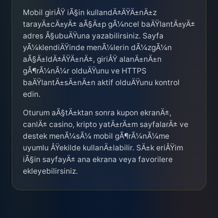
Mobil giriÅŸ iÃ§in kullandÄ±ÄŸÄ±nÄ±z
tarayÄ±cÄ±yÄ± aÃ§Ä±p gÃ¼ncel baÄŸlantÄ±yÄ±
adres Ã§ubuÄŸuna yazabilirsiniz. Sayfa
yÃ¼klendiÄŸinde menÃ¼lerin dÃ¼zgÃ¼n
aÃ§Ä±ldÄ±ÄŸÄ±nÄ±, giriÅŸ alanÄ±nÄ±n
gÃ¶rÃ¼nÃ¼r olduÄŸunu ve HTTPS
baÄŸlantÄ±sÄ±nÄ±n aktif olduÄŸunu kontrol
edin.
Oturum aÃ§tÄ±ktan sonra kupon ekranÄ±,
canlÄ± casino, kripto yatÄ±rÄ±m sayfalarÄ± ve
destek menÃ¼sÃ¼ mobil gÃ¶rÃ¼nÃ¼me
uyumlu ÅŸekilde kullanÄ±labilir. SÄ±k eriÅŸim
iÃ§in sayfayÄ± ana ekrana veya favorilere
ekleyebilirsiniz.