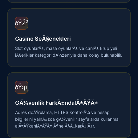
ðŸŽ²
Casino SeÃ§enekleri
Slot oyunlarÄ±, masa oyunlarÄ± ve canlÄ± krupiyeli
iÃ§erikler kategori dÃ¼zeniyle daha kolay bulunabilir.
ðŸ›¡ï¸
GÃ¼venlik FarkÄ±ndalÄ±ÄŸÄ±
Adres doÄŸrulama, HTTPS kontrolÃ¼ ve hesap
bilgilerini yalnÄ±zca gÃ¼venilir sayfalarda kullanma
alÄ±ÅŸkanlÄ±ÄŸÄ± Ã¶ne Ã§Ä±karÄ±lÄ±r.