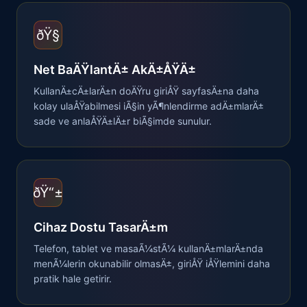
ðŸ§­
Net BaÄŸlantÄ± AkÄ±ÅŸÄ±
KullanÄ±cÄ±larÄ±n doÄŸru giriÅŸ sayfasÄ±na daha
kolay ulaÅŸabilmesi iÃ§in yÃ¶nlendirme adÄ±mlarÄ±
sade ve anlaÅŸÄ±lÄ±r biÃ§imde sunulur.
ðŸ“±
Cihaz Dostu TasarÄ±m
Telefon, tablet ve masaÃ¼stÃ¼ kullanÄ±mlarÄ±nda
menÃ¼lerin okunabilir olmasÄ±, giriÅŸ iÅŸlemini daha
pratik hale getirir.