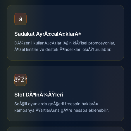
â­
Sadakat AyrÄ±calÄ±klarÄ±
DÃ¼zenli kullanÄ±cÄ±lar iÃ§in kiÅŸisel promosyonlar,
Ã¶zel limitler ve destek Ã¶ncelikleri oluÅŸturulabilir.
ðŸŽ°
Slot DÃ¶nÃ¼ÅŸleri
SeÃ§ili oyunlarda geÃ§erli freespin haklarÄ±
kampanya ÅŸartlarÄ±na gÃ¶re hesaba eklenebilir.