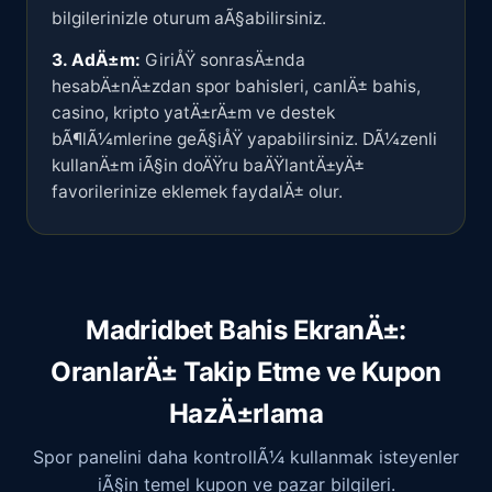
bilgilerinizle oturum aÃ§abilirsiniz.
3. AdÄ±m:
GiriÅŸ sonrasÄ±nda
hesabÄ±nÄ±zdan spor bahisleri, canlÄ± bahis,
casino, kripto yatÄ±rÄ±m ve destek
bÃ¶lÃ¼mlerine geÃ§iÅŸ yapabilirsiniz. DÃ¼zenli
kullanÄ±m iÃ§in doÄŸru baÄŸlantÄ±yÄ±
favorilerinize eklemek faydalÄ± olur.
Madridbet Bahis EkranÄ±:
OranlarÄ± Takip Etme ve Kupon
HazÄ±rlama
Spor panelini daha kontrollÃ¼ kullanmak isteyenler
iÃ§in temel kupon ve pazar bilgileri.