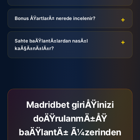
Bonus ÅŸartlarÄ± nerede incelenir?
Sahte baÄŸlantÄ±lardan nasÄ±l
kaÃ§Ä±nÄ±lÄ±r?
Madridbet giriÅŸinizi
doÄŸrulanmÄ±ÅŸ
baÄŸlantÄ± Ã¼zerinden