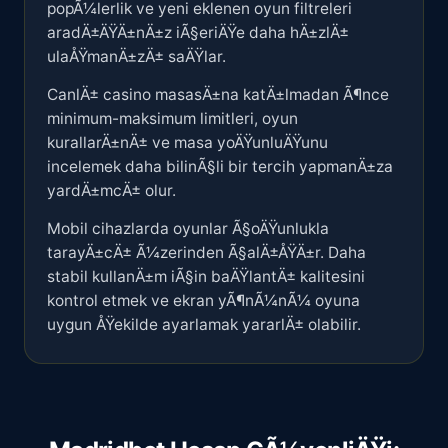
popÃ¼lerlik ve yeni eklenen oyun filtreleri
aradÄ±ÄŸÄ±nÄ±z iÃ§eriÄŸe daha hÄ±zlÄ±
ulaÅŸmanÄ±zÄ± saÄŸlar.
CanlÄ± casino masasÄ±na katÄ±lmadan Ã¶nce
minimum-maksimum limitleri, oyun
kurallarÄ±nÄ± ve masa yoÄŸunluÄŸunu
incelemek daha bilinÃ§li bir tercih yapmanÄ±za
yardÄ±mcÄ± olur.
Mobil cihazlarda oyunlar Ã§oÄŸunlukla
tarayÄ±cÄ± Ã¼zerinden Ã§alÄ±ÅŸÄ±r. Daha
stabil kullanÄ±m iÃ§in baÄŸlantÄ± kalitesini
kontrol etmek ve ekran yÃ¶nÃ¼nÃ¼ oyuna
uygun ÅŸekilde ayarlamak yararlÄ± olabilir.