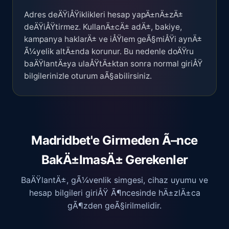
Adres deÄŸiÅŸiklikleri hesap yapÄ±nÄ±zÄ±
deÄŸiÅŸtirmez. KullanÄ±cÄ± adÄ±, bakiye,
kampanya haklarÄ± ve iÅŸlem geÃ§miÅŸi aynÄ±
Ã¼yelik altÄ±nda korunur. Bu nedenle doÄŸru
baÄŸlantÄ±ya ulaÅŸtÄ±ktan sonra normal giriÅŸ
bilgilerinizle oturum aÃ§abilirsiniz.
Madridbet'e Girmeden Ã–nce
BakÄ±lmasÄ± Gerekenler
BaÄŸlantÄ±, gÃ¼venlik simgesi, cihaz uyumu ve
hesap bilgileri giriÅŸ Ã¶ncesinde hÄ±zlÄ±ca
gÃ¶zden geÃ§irilmelidir.