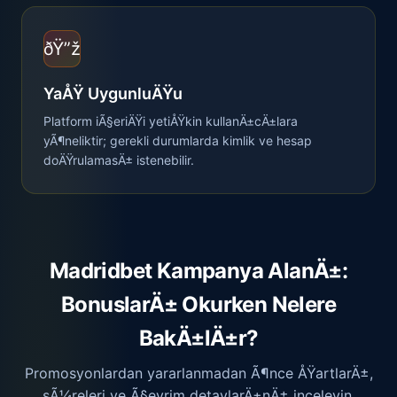
ðŸ”ž
YaÅŸ UygunluÄŸu
Platform iÃ§eriÄŸi yetiÅŸkin kullanÄ±cÄ±lara
yÃ¶neliktir; gerekli durumlarda kimlik ve hesap
doÄŸrulamasÄ± istenebilir.
Madridbet Kampanya AlanÄ±:
BonuslarÄ± Okurken Nelere
BakÄ±lÄ±r?
Promosyonlardan yararlanmadan Ã¶nce ÅŸartlarÄ±,
sÃ¼releri ve Ã§evrim detaylarÄ±nÄ± inceleyin.