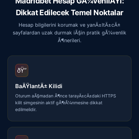
Madridbet Hesap GÃ¼venliÄŸi:
Dikkat Edilecek Temel Noktalar
Hesap bilgilerini korumak ve yanÄ±ltÄ±cÄ±
sayfalardan uzak durmak iÃ§in pratik gÃ¼venlik
Ã¶nerileri.
ðŸ”
BaÄŸlantÄ± Kilidi
Oturum aÃ§madan Ã¶nce tarayÄ±cÄ±daki HTTPS
kilit simgesinin aktif gÃ¶rÃ¼nmesine dikkat
edilmelidir.