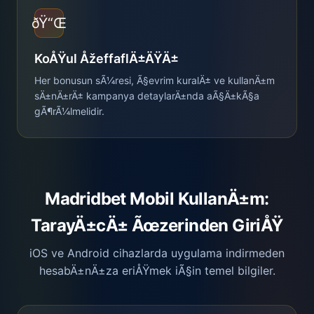
ðŸ“Œ
KoÅŸul ÅžeffaflÄ±ÄŸÄ±
Her bonusun sÃ¼resi, Ã§evrim kuralÄ± ve kullanÄ±m
sÄ±nÄ±rÄ± kampanya detaylarÄ±nda aÃ§Ä±kÃ§a
gÃ¶rÃ¼lmelidir.
Madridbet Mobil KullanÄ±m:
TarayÄ±cÄ± Ãœzerinden GiriÅŸ
iOS ve Android cihazlarda uygulama indirmeden
hesabÄ±nÄ±za eriÅŸmek iÃ§in temel bilgiler.