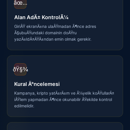
âœ…
Alan AdÄ± KontrolÃ¼
GiriÅŸ ekranÄ±na ulaÅŸmadan Ã¶nce adres
Ã§ubuÄŸundaki domainin doÄŸru
yazÄ±ldÄ±ÄŸÄ±ndan emin olmak gerekir.
ðŸ§¾
Kural Ä°ncelemesi
Kampanya, kripto yatÄ±rÄ±m ve Ã¼yelik koÅŸullarÄ±
iÅŸlem yapmadan Ã¶nce okunabilir ÅŸekilde kontrol
edilmelidir.