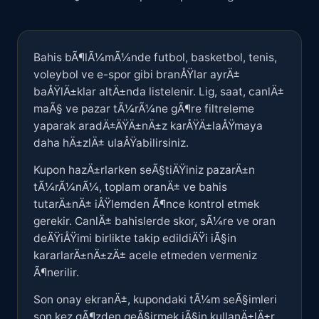
Bahis bÃ¶lÃ¼mÃ¼nde futbol, basketbol, tenis,
voleybol ve e-spor gibi branÅŸlar ayrÄ±
baÅŸlÄ±klar altÄ±nda listelenir. Lig, saat, canlÄ±
maÃ§ ve pazar tÃ¼rÃ¼ne gÃ¶re filtreleme
yaparak aradÄ±ÄŸÄ±nÄ±z karÅŸÄ±laÅŸmaya
daha hÄ±zlÄ± ulaÅŸabilirsiniz.
Kupon hazÄ±rlarken seÃ§tiÄŸiniz pazarÄ±n
tÃ¼rÃ¼nÃ¼, toplam oranÄ± ve bahis
tutarÄ±nÄ± iÅŸlemden Ã¶nce kontrol etmek
gerekir. CanlÄ± bahislerde skor, sÃ¼re ve oran
deÄŸiÅŸimi birlikte takip edildiÄŸi iÃ§in
kararlarÄ±nÄ±zÄ± acele etmeden vermeniz
Ã¶nerilir.
Son onay ekranÄ±, kupondaki tÃ¼m seÃ§imleri
son kez gÃ¶zden geÃ§irmek iÃ§in kullanÄ±lÄ±r.