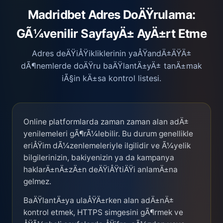
Madridbet Adres DoÄŸrulama:
GÃ¼venilir SayfayÄ± AyÄ±rt Etme
Adres deÄŸiÅŸikliklerinin yaÅŸandÄ±ÄŸÄ±
dÃ¶nemlerde doÄŸru baÄŸlantÄ±yÄ± tanÄ±mak
iÃ§in kÄ±sa kontrol listesi.
Online platformlarda zaman zaman alan adÄ±
yenilemeleri gÃ¶rÃ¼lebilir. Bu durum genellikle
eriÅŸim dÃ¼zenlemeleriyle ilgilidir ve Ã¼yelik
bilgilerinizin, bakiyenizin ya da kampanya
haklarÄ±nÄ±zÄ±n deÄŸiÅŸtiÄŸi anlamÄ±na
gelmez.
BaÄŸlantÄ±ya ulaÅŸÄ±rken alan adÄ±nÄ±
kontrol etmek, HTTPS simgesini gÃ¶rmek ve