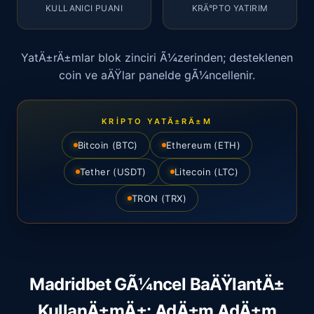
KULLANICI PUANI
KRÄ°PTO YATIRIM
YatÄ±rÄ±mlar blok zinciri Ã¼zerinden; desteklenen
coin ve aÄŸlar panelde gÃ¼ncellenir.
KRIPTO YATÄ±RÄ±M
Bitcoin (BTC)
Ethereum (ETH)
Tether (USDT)
Litecoin (LTC)
TRON (TRX)
Madridbet GÃ¼ncel BaÄŸlantÄ±
KullanÄ±mÄ±: AdÄ±m AdÄ±m