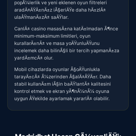
popÃ¼lerlik ve yeni eklenen oyun filtreleri
aradÄ±ÄŸÄ±nÄ±z iÃ§eriÄŸe daha hÄ±zlÄ±
ulaÅŸmanÄ±zÄ± saÄŸlar.
CanlÄ± casino masasÄ±na katÄ±lmadan Ã¶nce
minimum-maksimum limitleri, oyun
kurallarÄ±nÄ± ve masa yoÄŸunluÄŸunu
incelemek daha bilinÃ§li bir tercih yapmanÄ±za
yardÄ±mcÄ± olur.
Mobil cihazlarda oyunlar Ã§oÄŸunlukla
tarayÄ±cÄ± Ã¼zerinden Ã§alÄ±ÅŸÄ±r. Daha
stabil kullanÄ±m iÃ§in baÄŸlantÄ± kalitesini
kontrol etmek ve ekran yÃ¶nÃ¼nÃ¼ oyuna
uygun ÅŸekilde ayarlamak yararlÄ± olabilir.