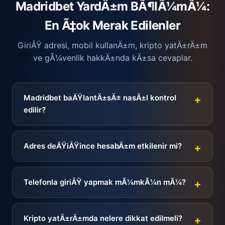
Madridbet YardÄ±m BÃ¶lÃ¼mÃ¼:
En Ã‡ok Merak Edilenler
GiriÅŸ adresi, mobil kullanÄ±m, kripto yatÄ±rÄ±m
ve gÃ¼venlik hakkÄ±nda kÄ±sa cevaplar.
Madridbet baÄŸlantÄ±sÄ± nasÄ±l kontrol
edilir?
Adres deÄŸiÅŸince hesabÄ±m etkilenir mi?
Telefonla giriÅŸ yapmak mÃ¼mkÃ¼n mÃ¼?
Kripto yatÄ±rÄ±mda nelere dikkat edilmeli?