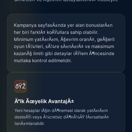
Kampanya sayfasÄ±nda yer alan bonuslarÄ±n
her biri farklÄ± koÅŸullara sahip olabilir.
Minimum yatÄ±rÄ±m, Ã§evrim oranÄ±, geÃ§erli
oyun tÃ¼rleri, sÃ¼re sÄ±nÄ±rÄ± ve maksimum
kazanÃ§ limiti gibi detaylar iÅŸlem Ã¶ncesinde
mutlaka kontrol edilmelidir.
ðŸŽ
Ä°lk Ãœyelik AvantajÄ±
Yeni hesaplar iÃ§in dÃ¶nemsel olarak yatÄ±rÄ±m
desteÄŸi veya Ã¼cretsiz dÃ¶nÃ¼ÅŸ fÄ±rsatlarÄ±
tanÄ±mlanabilir.