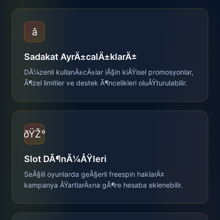
â­
Sadakat AyrÄ±calÄ±klarÄ±
DÃ¼zenli kullanÄ±cÄ±lar iÃ§in kiÅŸisel promosyonlar,
Ã¶zel limitler ve destek Ã¶ncelikleri oluÅŸturulabilir.
ðŸŽ°
Slot DÃ¶nÃ¼ÅŸleri
SeÃ§ili oyunlarda geÃ§erli freespin haklarÄ±
kampanya ÅŸartlarÄ±na gÃ¶re hesaba eklenebilir.