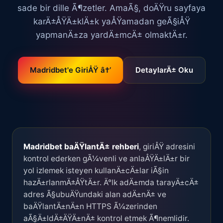
sade bir dille Ã¶zetler. AmaÃ§, doÄŸru sayfaya
karÄ±ÅŸÄ±klÄ±k yaÅŸamadan geÃ§iÅŸ
yapmanÄ±za yardÄ±mcÄ± olmaktÄ±r.
Madridbet'e GiriÅŸ â†’
DetaylarÄ± Oku
Madridbet baÄŸlantÄ± rehberi
, giriÅŸ adresini
kontrol ederken gÃ¼venli ve anlaÅŸÄ±lÄ±r bir
yol izlemek isteyen kullanÄ±cÄ±lar iÃ§in
hazÄ±rlanmÄ±ÅŸtÄ±r. Ä°lk adÄ±mda tarayÄ±cÄ±
adres Ã§ubuÄŸundaki alan adÄ±nÄ± ve
baÄŸlantÄ±nÄ±n HTTPS Ã¼zerinden
aÃ§Ä±ldÄ±ÄŸÄ±nÄ± kontrol etmek Ã¶nemlidir.