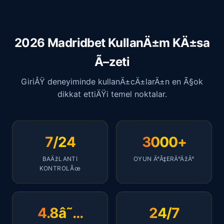
2026 Madridbet KullanÄ±m KÄ±sa
Ã–zeti
GiriÅŸ deneyiminde kullanÄ±cÄ±larÄ±n en Ã§ok
dikkat ettiÄŸi temel noktalar.
7/24
3000+
BAÄžLANTI
OYUN Ä°Ã‡ERÄ°ÄžÄ°
KONTROLÃœ
4.8â˜…
24/7