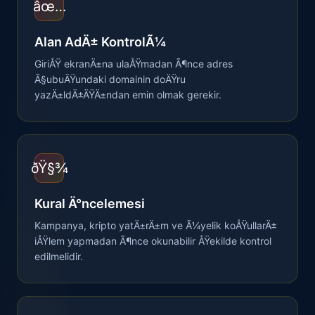
âœ…
Alan AdÄ± KontrolÃ¼
GiriÅŸ ekranÄ±na ulaÅŸmadan Ã¶nce adres
Ã§ubuÄŸundaki domainin doÄŸru
yazÄ±ldÄ±ÄŸÄ±ndan emin olmak gerekir.
ðŸ§¾
Kural Ä°ncelemesi
Kampanya, kripto yatÄ±rÄ±m ve Ã¼yelik koÅŸullarÄ±
iÅŸlem yapmadan Ã¶nce okunabilir ÅŸekilde kontrol
edilmelidir.