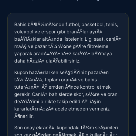
Bahis bÃ¶lÃ¼mÃ¼nde futbol, basketbol, tenis,
voleybol ve e-spor gibi branÅŸlar ayrÄ±
baÅŸlÄ±klar altÄ±nda listelenir. Lig, saat, canlÄ±
maÃ§ ve pazar tÃ¼rÃ¼ne gÃ¶re filtreleme
yaparak aradÄ±ÄŸÄ±nÄ±z karÅŸÄ±laÅŸmaya
daha hÄ±zlÄ± ulaÅŸabilirsiniz.
Kupon hazÄ±rlarken seÃ§tiÄŸiniz pazarÄ±n
tÃ¼rÃ¼nÃ¼, toplam oranÄ± ve bahis
tutarÄ±nÄ± iÅŸlemden Ã¶nce kontrol etmek
gerekir. CanlÄ± bahislerde skor, sÃ¼re ve oran
deÄŸiÅŸimi birlikte takip edildiÄŸi iÃ§in
kararlarÄ±nÄ±zÄ± acele etmeden vermeniz
Ã¶nerilir.
Son onay ekranÄ±, kupondaki tÃ¼m seÃ§imleri
son kez gÃ¶zden geÃ§irmek iÃ§in kullanÄ±lÄ±r.