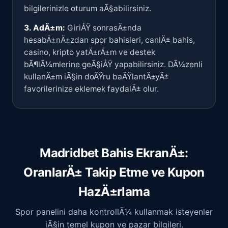
bilgilerinizle oturum aÃ§abilirsiniz.
3. AdÄ±m:
GiriÅŸ sonrasÄ±nda
hesabÄ±nÄ±zdan spor bahisleri, canlÄ± bahis,
casino, kripto yatÄ±rÄ±m ve destek
bÃ¶lÃ¼mlerine geÃ§iÅŸ yapabilirsiniz. DÃ¼zenli
kullanÄ±m iÃ§in doÄŸru baÄŸlantÄ±yÄ±
favorilerinize eklemek faydalÄ± olur.
Madridbet Bahis EkranÄ±:
OranlarÄ± Takip Etme ve Kupon
HazÄ±rlama
Spor panelini daha kontrollÃ¼ kullanmak isteyenler
iÃ§in temel kupon ve pazar bilgileri.