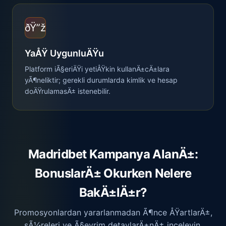
ðŸ”ž
YaÅŸ UygunluÄŸu
Platform iÃ§eriÄŸi yetiÅŸkin kullanÄ±cÄ±lara
yÃ¶neliktir; gerekli durumlarda kimlik ve hesap
doÄŸrulamasÄ± istenebilir.
Madridbet Kampanya AlanÄ±:
BonuslarÄ± Okurken Nelere
BakÄ±lÄ±r?
Promosyonlardan yararlanmadan Ã¶nce ÅŸartlarÄ±,
sÃ¼releri ve Ã§evrim detaylarÄ±nÄ± inceleyin.