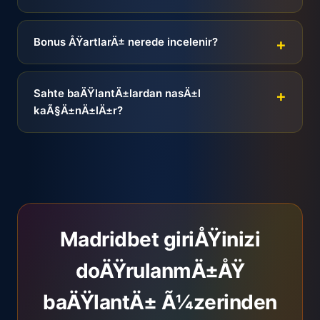
Bonus ÅŸartlarÄ± nerede incelenir?
Sahte baÄŸlantÄ±lardan nasÄ±l
kaÃ§Ä±nÄ±lÄ±r?
Madridbet giriÅŸinizi
doÄŸrulanmÄ±ÅŸ
baÄŸlantÄ± Ã¼zerinden