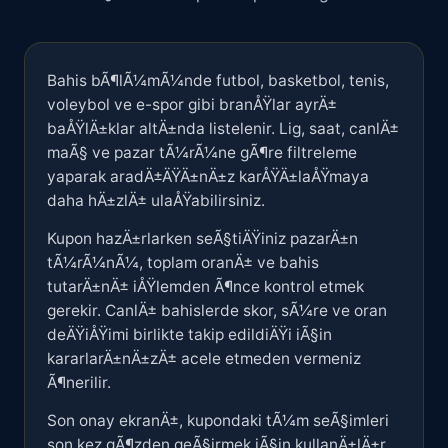
Bahis bÃ¶lÃ¼mÃ¼nde futbol, basketbol, tenis,
voleybol ve e-spor gibi branÅŸlar ayrÄ±
baÅŸlÄ±klar altÄ±nda listelenir. Lig, saat, canlÄ±
maÃ§ ve pazar tÃ¼rÃ¼ne gÃ¶re filtreleme
yaparak aradÄ±ÄŸÄ±nÄ±z karÅŸÄ±laÅŸmaya
daha hÄ±zlÄ± ulaÅŸabilirsiniz.
Kupon hazÄ±rlarken seÃ§tiÄŸiniz pazarÄ±n
tÃ¼rÃ¼nÃ¼, toplam oranÄ± ve bahis
tutarÄ±nÄ± iÅŸlemden Ã¶nce kontrol etmek
gerekir. CanlÄ± bahislerde skor, sÃ¼re ve oran
deÄŸiÅŸimi birlikte takip edildiÄŸi iÃ§in
kararlarÄ±nÄ±zÄ± acele etmeden vermeniz
Ã¶nerilir.
Son onay ekranÄ±, kupondaki tÃ¼m seÃ§imleri
son kez gÃ¶zden geÃ§irmek iÃ§in kullanÄ±lÄ±r.