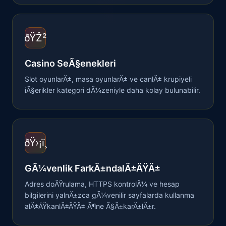
ðŸŽ²
Casino SeÃ§enekleri
Slot oyunlarÄ±, masa oyunlarÄ± ve canlÄ± krupiyeli
iÃ§erikler kategori dÃ¼zeniyle daha kolay bulunabilir.
ðŸ›¡ï¸
GÃ¼venlik FarkÄ±ndalÄ±ÄŸÄ±
Adres doÄŸrulama, HTTPS kontrolÃ¼ ve hesap
bilgilerini yalnÄ±zca gÃ¼venilir sayfalarda kullanma
alÄ±ÅŸkanlÄ±ÄŸÄ± Ã¶ne Ã§Ä±karÄ±lÄ±r.