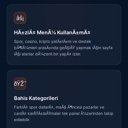
âš¡
HÄ±zlÄ± MenÃ¼ KullanÄ±mÄ±
Spor, casino, kripto yatÄ±rÄ±m ve destek
bÃ¶lÃ¼mleri arasÄ±nda geÃ§iÅŸ yapmak iÃ§in sayfa
iÃ§i alanlar dÃ¼zenli bir yapÄ± izler.
ðŸŽ¯
Bahis Kategorileri
FarklÄ± spor dallarÄ±, maÃ§ Ã¶ncesi pazarlar ve
canlÄ± karÅŸÄ±laÅŸmalar tek panel Ã¼zerinden takip
edilebilir.