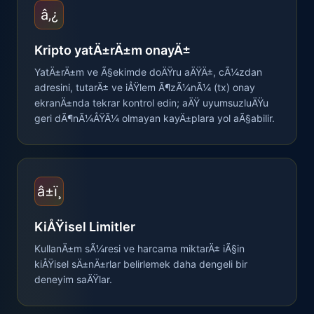
â‚¿
Kripto yatÄ±rÄ±m onayÄ±
YatÄ±rÄ±m ve Ã§ekimde doÄŸru aÄŸÄ±, cÃ¼zdan
adresini, tutarÄ± ve iÅŸlem Ã¶zÃ¼nÃ¼ (tx) onay
ekranÄ±nda tekrar kontrol edin; aÄŸ uyumsuzluÄŸu
geri dÃ¶nÃ¼ÅŸÃ¼ olmayan kayÄ±plara yol aÃ§abilir.
â±ï¸
KiÅŸisel Limitler
KullanÄ±m sÃ¼resi ve harcama miktarÄ± iÃ§in
kiÅŸisel sÄ±nÄ±rlar belirlemek daha dengeli bir
deneyim saÄŸlar.