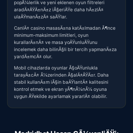
popÃ¼lerlik ve yeni eklenen oyun filtreleri
aradÄ±ÄŸÄ±nÄ±z iÃ§eriÄŸe daha hÄ±zlÄ±
ulaÅŸmanÄ±zÄ± saÄŸlar.
CanlÄ± casino masasÄ±na katÄ±lmadan Ã¶nce
minimum-maksimum limitleri, oyun
kurallarÄ±nÄ± ve masa yoÄŸunluÄŸunu
incelemek daha bilinÃ§li bir tercih yapmanÄ±za
yardÄ±mcÄ± olur.
Mobil cihazlarda oyunlar Ã§oÄŸunlukla
tarayÄ±cÄ± Ã¼zerinden Ã§alÄ±ÅŸÄ±r. Daha
stabil kullanÄ±m iÃ§in baÄŸlantÄ± kalitesini
kontrol etmek ve ekran yÃ¶nÃ¼nÃ¼ oyuna
uygun ÅŸekilde ayarlamak yararlÄ± olabilir.