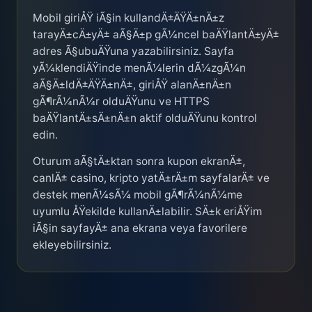
Mobil giriÅŸ iÃ§in kullandÄ±ÄŸÄ±nÄ±z
tarayÄ±cÄ±yÄ± aÃ§Ä±p gÃ¼ncel baÄŸlantÄ±yÄ±
adres Ã§ubuÄŸuna yazabilirsiniz. Sayfa
yÃ¼klendiÄŸinde menÃ¼lerin dÃ¼zgÃ¼n
aÃ§Ä±ldÄ±ÄŸÄ±nÄ±, giriÅŸ alanÄ±nÄ±n
gÃ¶rÃ¼nÃ¼r olduÄŸunu ve HTTPS
baÄŸlantÄ±sÄ±nÄ±n aktif olduÄŸunu kontrol
edin.
Oturum aÃ§tÄ±ktan sonra kupon ekranÄ±,
canlÄ± casino, kripto yatÄ±rÄ±m sayfalarÄ± ve
destek menÃ¼sÃ¼ mobil gÃ¶rÃ¼nÃ¼me
uyumlu ÅŸekilde kullanÄ±labilir. SÄ±k eriÅŸim
iÃ§in sayfayÄ± ana ekrana veya favorilere
ekleyebilirsiniz.