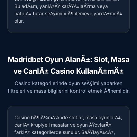
Bu adÄ±m, yanlÄ±ÅŸ karÅŸÄ±laÅŸma veya
hatalÄ± tutar seÃ§imini Ã¶nlemeye yardÄ±mcÄ±
olur.
Madridbet Oyun AlanÄ±: Slot, Masa
ve CanlÄ± Casino KullanÄ±mÄ±
Casino kategorilerinde oyun seÃ§imi yaparken
filtreleri ve masa bilgilerini kontrol etmek Ã¶nemlidir.
Casino bÃ¶lÃ¼mÃ¼nde slotlar, masa oyunlarÄ±,
canlÄ± krupiyeli masalar ve oyun ÅŸovlarÄ±
farklÄ± kategorilerde sunulur. SaÄŸlayÄ±cÄ±,