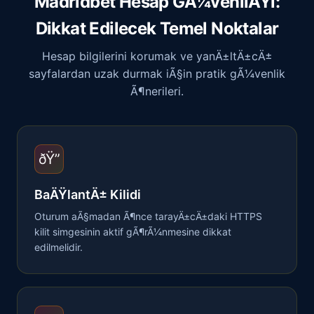
Madridbet Hesap GÃ¼venliÄŸi:
Dikkat Edilecek Temel Noktalar
Hesap bilgilerini korumak ve yanÄ±ltÄ±cÄ±
sayfalardan uzak durmak iÃ§in pratik gÃ¼venlik
Ã¶nerileri.
ðŸ”
BaÄŸlantÄ± Kilidi
Oturum aÃ§madan Ã¶nce tarayÄ±cÄ±daki HTTPS
kilit simgesinin aktif gÃ¶rÃ¼nmesine dikkat
edilmelidir.