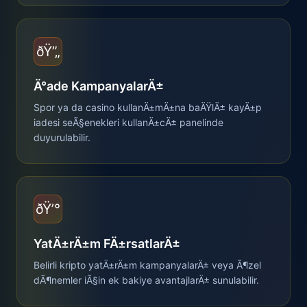
ðŸ”„
Ä°ade KampanyalarÄ±
Spor ya da casino kullanÄ±mÄ±na baÄŸlÄ± kayÄ±p
iadesi seÃ§enekleri kullanÄ±cÄ± panelinde
duyurulabilir.
ðŸ’°
YatÄ±rÄ±m FÄ±rsatlarÄ±
Belirli kripto yatÄ±rÄ±m kampanyalarÄ± veya Ã¶zel
dÃ¶nemler iÃ§in ek bakiye avantajlarÄ± sunulabilir.