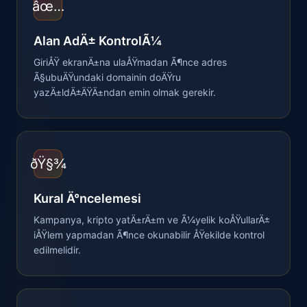
âœ…
Alan AdÄ± KontrolÃ¼
GiriÅŸ ekranÄ±na ulaÅŸmadan Ã¶nce adres
Ã§ubuÄŸundaki domainin doÄŸru
yazÄ±ldÄ±ÄŸÄ±ndan emin olmak gerekir.
ðŸ§¾
Kural Ä°ncelemesi
Kampanya, kripto yatÄ±rÄ±m ve Ã¼yelik koÅŸullarÄ±
iÅŸlem yapmadan Ã¶nce okunabilir ÅŸekilde kontrol
edilmelidir.