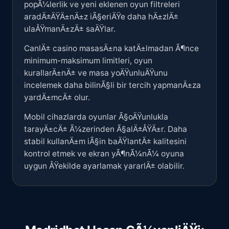
popÃ¼lerlik ve yeni eklenen oyun filtreleri
aradÄ±ÄŸÄ±nÄ±z iÃ§eriÄŸe daha hÄ±zlÄ±
ulaÅŸmanÄ±zÄ± saÄŸlar.
CanlÄ± casino masasÄ±na katÄ±lmadan Ã¶nce
minimum-maksimum limitleri, oyun
kurallarÄ±nÄ± ve masa yoÄŸunluÄŸunu
incelemek daha bilinÃ§li bir tercih yapmanÄ±za
yardÄ±mcÄ± olur.
Mobil cihazlarda oyunlar Ã§oÄŸunlukla
tarayÄ±cÄ± Ã¼zerinden Ã§alÄ±ÅŸÄ±r. Daha
stabil kullanÄ±m iÃ§in baÄŸlantÄ± kalitesini
kontrol etmek ve ekran yÃ¶nÃ¼nÃ¼ oyuna
uygun ÅŸekilde ayarlamak yararlÄ± olabilir.