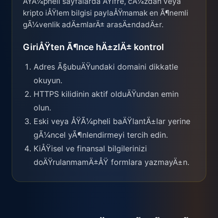
ÅŸÃ¼pheli sayfalarda ÅŸifre, cÃ¼zdan veya
kripto iÅŸlem bilgisi paylaÅŸmamak en Ã¶nemli
gÃ¼venlik adÄ±mlarÄ± arasÄ±ndadÄ±r.
GiriÅŸten Ã¶nce hÄ±zlÄ± kontrol
Adres Ã§ubuÄŸundaki domaini dikkatle
okuyun.
HTTPS kilidinin aktif olduÄŸundan emin
olun.
Eski veya ÅŸÃ¼pheli baÄŸlantÄ±lar yerine
gÃ¼ncel yÃ¶nlendirmeyi tercih edin.
KiÅŸisel ve finansal bilgilerinizi
doÄŸrulanmamÄ±ÅŸ formlara yazmayÄ±n.