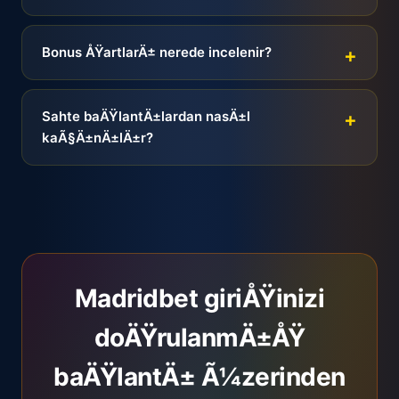
Bonus ÅŸartlarÄ± nerede incelenir?
Sahte baÄŸlantÄ±lardan nasÄ±l
kaÃ§Ä±nÄ±lÄ±r?
Madridbet giriÅŸinizi
doÄŸrulanmÄ±ÅŸ
baÄŸlantÄ± Ã¼zerinden