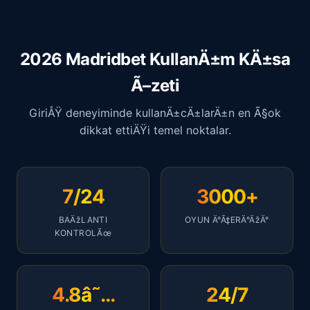
2026 Madridbet KullanÄ±m KÄ±sa
Ã–zeti
GiriÅŸ deneyiminde kullanÄ±cÄ±larÄ±n en Ã§ok
dikkat ettiÄŸi temel noktalar.
7/24
3000+
BAÄžLANTI
OYUN Ä°Ã‡ERÄ°ÄžÄ°
KONTROLÃœ
4.8â˜…
24/7