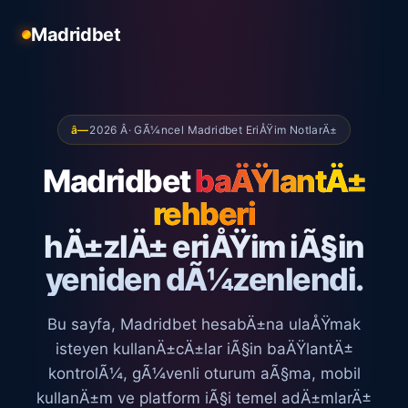
Madridbet
â—
2026 Â· GÃ¼ncel Madridbet EriÅŸim NotlarÄ±
Madridbet
baÄŸlantÄ±
rehberi
hÄ±zlÄ± eriÅŸim iÃ§in
yeniden dÃ¼zenlendi.
Bu sayfa, Madridbet hesabÄ±na ulaÅŸmak
isteyen kullanÄ±cÄ±lar iÃ§in baÄŸlantÄ±
kontrolÃ¼, gÃ¼venli oturum aÃ§ma, mobil
kullanÄ±m ve platform iÃ§i temel adÄ±mlarÄ±