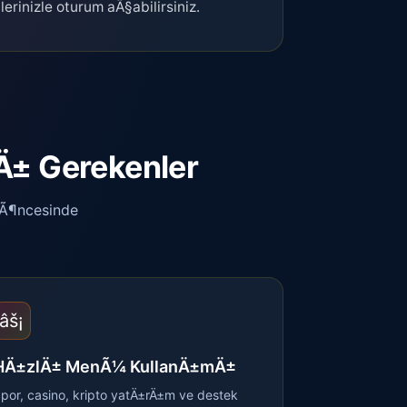
rinizle oturum aÃ§abilirsiniz.
Ä± Gerekenler
 Ã¶ncesinde
âš¡
HÄ±zlÄ± MenÃ¼ KullanÄ±mÄ±
por, casino, kripto yatÄ±rÄ±m ve destek