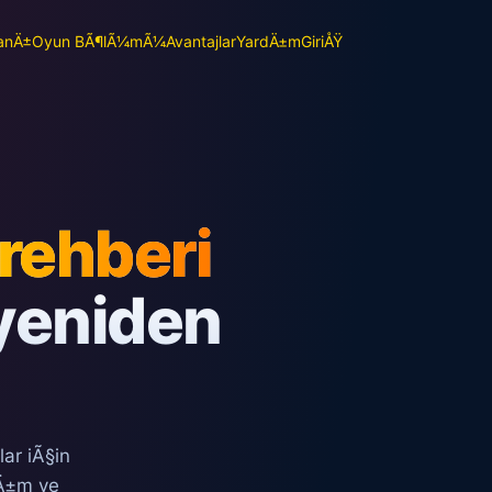
lanÄ±
Oyun BÃ¶lÃ¼mÃ¼
Avantajlar
YardÄ±m
GiriÅŸ
rehberi
yeniden
ar iÃ§in
nÄ±m ve