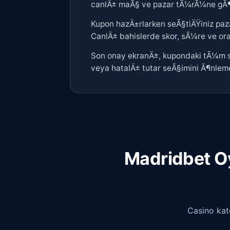
canlÄ± maÃ§ ve pazar tÃ¼rÃ¼ne gÃ¶r
Kupon hazÄ±rlarken seÃ§tiÄŸiniz pa
CanlÄ± bahislerde skor, sÃ¼re ve ora
Son onay ekranÄ±, kupondaki tÃ¼m s
veya hatalÄ± tutar seÃ§imini Ã¶nle
Madridbet O
Casino kate