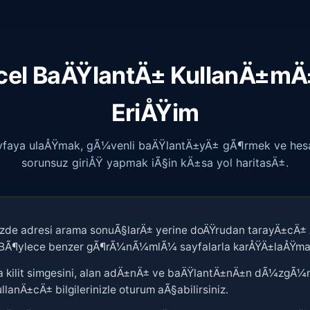
cel BaÄŸlantÄ± KullanÄ±m
EriÅŸim
yfaya ulaÅŸmak, gÃ¼venli baÄŸlantÄ±yÄ± gÃ¶rmek ve he
sorunsuz giriÅŸ yapmak iÃ§in kÄ±sa yol haritasÄ±.
nizde adresi arama sonuÃ§larÄ± yerine doÄŸrudan tarayÄ±c
 BÃ¶ylece benzer gÃ¶rÃ¼nÃ¼mlÃ¼ sayfalarla karÅŸÄ±laÅŸma i
ilit simgesini, alan adÄ±nÄ± ve baÄŸlantÄ±nÄ±n dÃ¼zgÃ¼n 
lanÄ±cÄ± bilgilerinizle oturum aÃ§abilirsiniz.