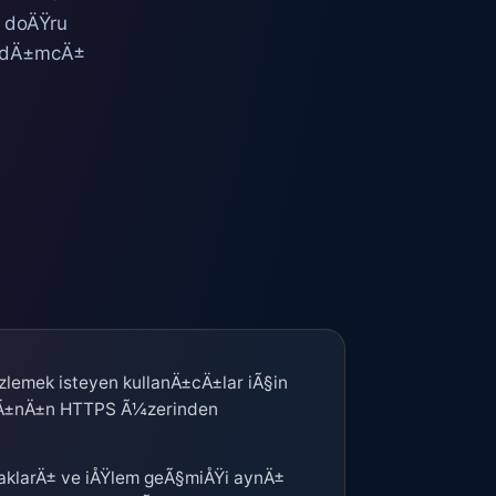
, doÄŸru
ardÄ±mcÄ±
izlemek isteyen kullanÄ±cÄ±lar iÃ§in
tÄ±nÄ±n HTTPS Ã¼zerinden
aklarÄ± ve iÅŸlem geÃ§miÅŸi aynÄ±