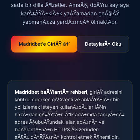
sade bir dille Ã¶zetler. AmaÃ§, doÄŸru sayfaya
karÄ±ÅŸÄ±klÄ±k yaÅŸamadan geÃ§iÅŸ
yapmanÄ±za yardÄ±mcÄ± olmaktÄ±r.
Madridbet'e GiriÅŸ â†’
DetaylarÄ± Oku
Madridbet baÄŸlantÄ± rehberi
, giriÅŸ adresini
kontrol ederken gÃ¼venli ve anlaÅŸÄ±lÄ±r bir
yol izlemek isteyen kullanÄ±cÄ±lar iÃ§in
hazÄ±rlanmÄ±ÅŸtÄ±r. Ä°lk adÄ±mda tarayÄ±cÄ±
adres Ã§ubuÄŸundaki alan adÄ±nÄ± ve
baÄŸlantÄ±nÄ±n HTTPS Ã¼zerinden
aÃ§Ä±ldÄ±ÄŸÄ±nÄ± kontrol etmek Ã¶nemlidir.