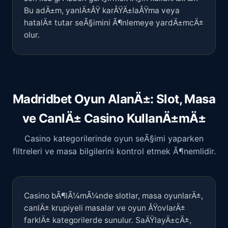
Bu adÄ±m, yanlÄ±ÅŸ karÅŸÄ±laÅŸma veya
hatalÄ± tutar seÃ§imini Ã¶nlemeye yardÄ±mcÄ±
olur.
Madridbet Oyun AlanÄ±: Slot, Masa
ve CanlÄ± Casino KullanÄ±mÄ±
Casino kategorilerinde oyun seÃ§imi yaparken
filtreleri ve masa bilgilerini kontrol etmek Ã¶nemlidir.
Casino bÃ¶lÃ¼mÃ¼nde slotlar, masa oyunlarÄ±,
canlÄ± krupiyeli masalar ve oyun ÅŸovlarÄ±
farklÄ± kategorilerde sunulur. SaÄŸlayÄ±cÄ±,