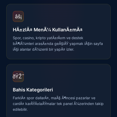
âš¡
HÄ±zlÄ± MenÃ¼ KullanÄ±mÄ±
Spor, casino, kripto yatÄ±rÄ±m ve destek
bÃ¶lÃ¼mleri arasÄ±nda geÃ§iÅŸ yapmak iÃ§in sayfa
iÃ§i alanlar dÃ¼zenli bir yapÄ± izler.
ðŸŽ¯
Bahis Kategorileri
FarklÄ± spor dallarÄ±, maÃ§ Ã¶ncesi pazarlar ve
canlÄ± karÅŸÄ±laÅŸmalar tek panel Ã¼zerinden takip
edilebilir.