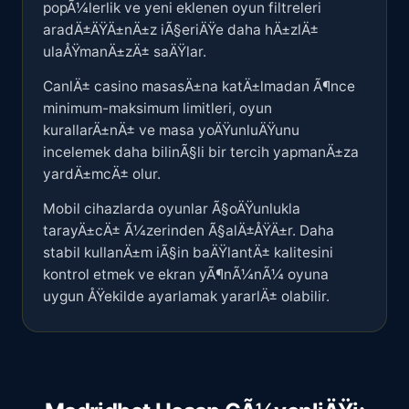
popÃ¼lerlik ve yeni eklenen oyun filtreleri
aradÄ±ÄŸÄ±nÄ±z iÃ§eriÄŸe daha hÄ±zlÄ±
ulaÅŸmanÄ±zÄ± saÄŸlar.
CanlÄ± casino masasÄ±na katÄ±lmadan Ã¶nce
minimum-maksimum limitleri, oyun
kurallarÄ±nÄ± ve masa yoÄŸunluÄŸunu
incelemek daha bilinÃ§li bir tercih yapmanÄ±za
yardÄ±mcÄ± olur.
Mobil cihazlarda oyunlar Ã§oÄŸunlukla
tarayÄ±cÄ± Ã¼zerinden Ã§alÄ±ÅŸÄ±r. Daha
stabil kullanÄ±m iÃ§in baÄŸlantÄ± kalitesini
kontrol etmek ve ekran yÃ¶nÃ¼nÃ¼ oyuna
uygun ÅŸekilde ayarlamak yararlÄ± olabilir.