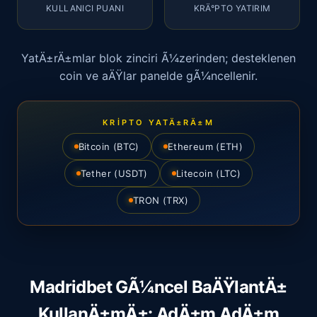
KULLANICI PUANI
KRÄ°PTO YATIRIM
YatÄ±rÄ±mlar blok zinciri Ã¼zerinden; desteklenen
coin ve aÄŸlar panelde gÃ¼ncellenir.
KRIPTO YATÄ±RÄ±M
Bitcoin (BTC)
Ethereum (ETH)
Tether (USDT)
Litecoin (LTC)
TRON (TRX)
Madridbet GÃ¼ncel BaÄŸlantÄ±
KullanÄ±mÄ±: AdÄ±m AdÄ±m