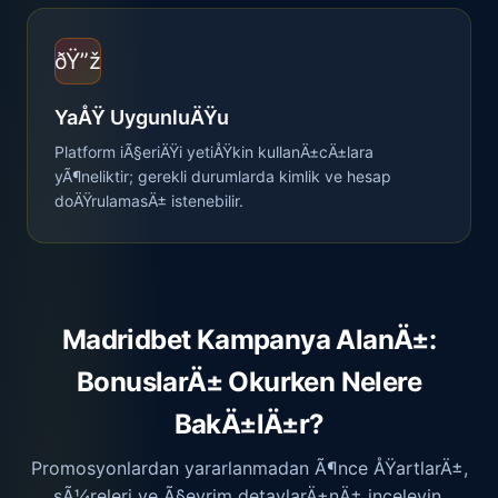
ðŸ”ž
YaÅŸ UygunluÄŸu
Platform iÃ§eriÄŸi yetiÅŸkin kullanÄ±cÄ±lara
yÃ¶neliktir; gerekli durumlarda kimlik ve hesap
doÄŸrulamasÄ± istenebilir.
Madridbet Kampanya AlanÄ±:
BonuslarÄ± Okurken Nelere
BakÄ±lÄ±r?
Promosyonlardan yararlanmadan Ã¶nce ÅŸartlarÄ±,
sÃ¼releri ve Ã§evrim detaylarÄ±nÄ± inceleyin.