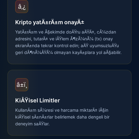
â‚¿
Kripto yatÄ±rÄ±m onayÄ±
YatÄ±rÄ±m ve Ã§ekimde doÄŸru aÄŸÄ±, cÃ¼zdan
adresini, tutarÄ± ve iÅŸlem Ã¶zÃ¼nÃ¼ (tx) onay
ekranÄ±nda tekrar kontrol edin; aÄŸ uyumsuzluÄŸu
geri dÃ¶nÃ¼ÅŸÃ¼ olmayan kayÄ±plara yol aÃ§abilir.
â±ï¸
KiÅŸisel Limitler
KullanÄ±m sÃ¼resi ve harcama miktarÄ± iÃ§in
kiÅŸisel sÄ±nÄ±rlar belirlemek daha dengeli bir
deneyim saÄŸlar.