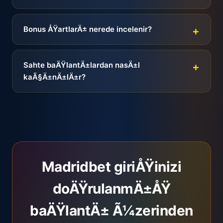
Bonus ÅŸartlarÄ± nerede incelenir?
Sahte baÄŸlantÄ±lardan nasÄ±l
kaÃ§Ä±nÄ±lÄ±r?
Madridbet giriÅŸinizi
doÄŸrulanmÄ±ÅŸ
baÄŸlantÄ± Ã¼zerinden