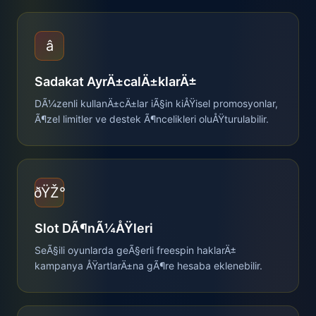
â­
Sadakat AyrÄ±calÄ±klarÄ±
DÃ¼zenli kullanÄ±cÄ±lar iÃ§in kiÅŸisel promosyonlar,
Ã¶zel limitler ve destek Ã¶ncelikleri oluÅŸturulabilir.
ðŸŽ°
Slot DÃ¶nÃ¼ÅŸleri
SeÃ§ili oyunlarda geÃ§erli freespin haklarÄ±
kampanya ÅŸartlarÄ±na gÃ¶re hesaba eklenebilir.