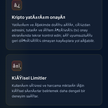
â‚¿
Kripto yatÄ±rÄ±m onayÄ±
YatÄ±rÄ±m ve Ã§ekimde doÄŸru aÄŸÄ±, cÃ¼zdan
adresini, tutarÄ± ve iÅŸlem Ã¶zÃ¼nÃ¼ (tx) onay
ekranÄ±nda tekrar kontrol edin; aÄŸ uyumsuzluÄŸu
geri dÃ¶nÃ¼ÅŸÃ¼ olmayan kayÄ±plara yol aÃ§abilir.
â±ï¸
KiÅŸisel Limitler
KullanÄ±m sÃ¼resi ve harcama miktarÄ± iÃ§in
kiÅŸisel sÄ±nÄ±rlar belirlemek daha dengeli bir
deneyim saÄŸlar.