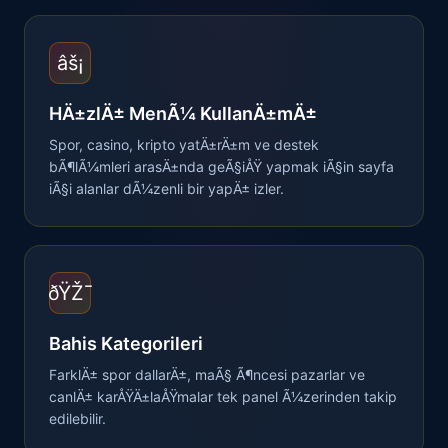
âš¡
HÄ±zlÄ± MenÃ¼ KullanÄ±mÄ±
Spor, casino, kripto yatÄ±rÄ±m ve destek
bÃ¶lÃ¼mleri arasÄ±nda geÃ§iÅŸ yapmak iÃ§in sayfa
iÃ§i alanlar dÃ¼zenli bir yapÄ± izler.
ðŸŽ¯
Bahis Kategorileri
FarklÄ± spor dallarÄ±, maÃ§ Ã¶ncesi pazarlar ve
canlÄ± karÅŸÄ±laÅŸmalar tek panel Ã¼zerinden takip
edilebilir.