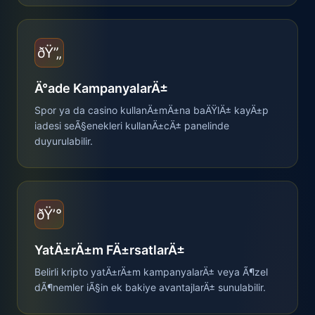
ðŸ”„
Ä°ade KampanyalarÄ±
Spor ya da casino kullanÄ±mÄ±na baÄŸlÄ± kayÄ±p
iadesi seÃ§enekleri kullanÄ±cÄ± panelinde
duyurulabilir.
ðŸ’°
YatÄ±rÄ±m FÄ±rsatlarÄ±
Belirli kripto yatÄ±rÄ±m kampanyalarÄ± veya Ã¶zel
dÃ¶nemler iÃ§in ek bakiye avantajlarÄ± sunulabilir.