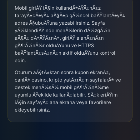
Mobil giriÅŸ iÃ§in kullandÄ±ÄŸÄ±nÄ±z
tarayÄ±cÄ±yÄ± aÃ§Ä±p gÃ¼ncel baÄŸlantÄ±yÄ±
adres Ã§ubuÄŸuna yazabilirsiniz. Sayfa
yÃ¼klendiÄŸinde menÃ¼lerin dÃ¼zgÃ¼n
aÃ§Ä±ldÄ±ÄŸÄ±nÄ±, giriÅŸ alanÄ±nÄ±n
gÃ¶rÃ¼nÃ¼r olduÄŸunu ve HTTPS
baÄŸlantÄ±sÄ±nÄ±n aktif olduÄŸunu kontrol
edin.
Oturum aÃ§tÄ±ktan sonra kupon ekranÄ±,
canlÄ± casino, kripto yatÄ±rÄ±m sayfalarÄ± ve
destek menÃ¼sÃ¼ mobil gÃ¶rÃ¼nÃ¼me
uyumlu ÅŸekilde kullanÄ±labilir. SÄ±k eriÅŸim
iÃ§in sayfayÄ± ana ekrana veya favorilere
ekleyebilirsiniz.