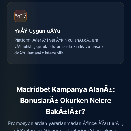
ðŸ”ž
YaÅŸ UygunluÄŸu
Platform iÃ§eriÄŸi yetiÅŸkin kullanÄ±cÄ±lara
yÃ¶neliktir; gerekli durumlarda kimlik ve hesap
doÄŸrulamasÄ± istenebilir.
Madridbet Kampanya AlanÄ±:
BonuslarÄ± Okurken Nelere
BakÄ±lÄ±r?
Promosyonlardan yararlanmadan Ã¶nce ÅŸartlarÄ±,
sÃ¼releri ve Ã§evrim detaylarÄ±nÄ± inceleyin.