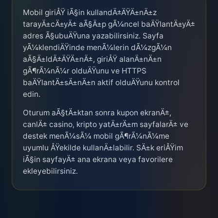
Mobil giriÅŸ iÃ§in kullandÄ±ÄŸÄ±nÄ±z
tarayÄ±cÄ±yÄ± aÃ§Ä±p gÃ¼ncel baÄŸlantÄ±yÄ±
adres Ã§ubuÄŸuna yazabilirsiniz. Sayfa
yÃ¼klendiÄŸinde menÃ¼lerin dÃ¼zgÃ¼n
aÃ§Ä±ldÄ±ÄŸÄ±nÄ±, giriÅŸ alanÄ±nÄ±n
gÃ¶rÃ¼nÃ¼r olduÄŸunu ve HTTPS
baÄŸlantÄ±sÄ±nÄ±n aktif olduÄŸunu kontrol
edin.
Oturum aÃ§tÄ±ktan sonra kupon ekranÄ±,
canlÄ± casino, kripto yatÄ±rÄ±m sayfalarÄ± ve
destek menÃ¼sÃ¼ mobil gÃ¶rÃ¼nÃ¼me
uyumlu ÅŸekilde kullanÄ±labilir. SÄ±k eriÅŸim
iÃ§in sayfayÄ± ana ekrana veya favorilere
ekleyebilirsiniz.