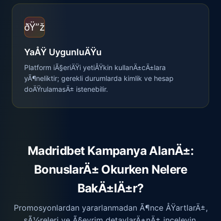
ðŸ”ž
YaÅŸ UygunluÄŸu
Platform iÃ§eriÄŸi yetiÅŸkin kullanÄ±cÄ±lara
yÃ¶neliktir; gerekli durumlarda kimlik ve hesap
doÄŸrulamasÄ± istenebilir.
Madridbet Kampanya AlanÄ±:
BonuslarÄ± Okurken Nelere
BakÄ±lÄ±r?
Promosyonlardan yararlanmadan Ã¶nce ÅŸartlarÄ±,
sÃ¼releri ve Ã§evrim detaylarÄ±nÄ± inceleyin.