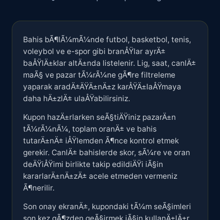
Bahis bÃ¶lÃ¼mÃ¼nde futbol, basketbol, tenis,
voleybol ve e-spor gibi branÅŸlar ayrÄ±
baÅŸlÄ±klar altÄ±nda listelenir. Lig, saat, canlÄ±
maÃ§ ve pazar tÃ¼rÃ¼ne gÃ¶re filtreleme
yaparak aradÄ±ÄŸÄ±nÄ±z karÅŸÄ±laÅŸmaya
daha hÄ±zlÄ± ulaÅŸabilirsiniz.
Kupon hazÄ±rlarken seÃ§tiÄŸiniz pazarÄ±n
tÃ¼rÃ¼nÃ¼, toplam oranÄ± ve bahis
tutarÄ±nÄ± iÅŸlemden Ã¶nce kontrol etmek
gerekir. CanlÄ± bahislerde skor, sÃ¼re ve oran
deÄŸiÅŸimi birlikte takip edildiÄŸi iÃ§in
kararlarÄ±nÄ±zÄ± acele etmeden vermeniz
Ã¶nerilir.
Son onay ekranÄ±, kupondaki tÃ¼m seÃ§imleri
son kez gÃ¶zden geÃ§irmek iÃ§in kullanÄ±lÄ±r.