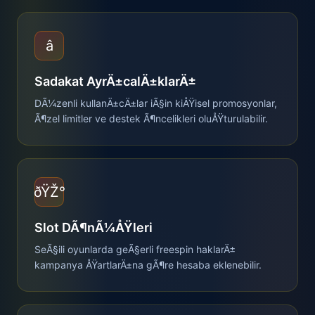
â­
Sadakat AyrÄ±calÄ±klarÄ±
DÃ¼zenli kullanÄ±cÄ±lar iÃ§in kiÅŸisel promosyonlar,
Ã¶zel limitler ve destek Ã¶ncelikleri oluÅŸturulabilir.
ðŸŽ°
Slot DÃ¶nÃ¼ÅŸleri
SeÃ§ili oyunlarda geÃ§erli freespin haklarÄ±
kampanya ÅŸartlarÄ±na gÃ¶re hesaba eklenebilir.