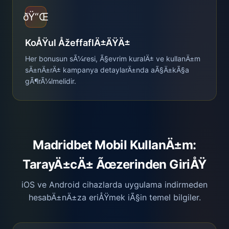
ðŸ“Œ
KoÅŸul ÅžeffaflÄ±ÄŸÄ±
Her bonusun sÃ¼resi, Ã§evrim kuralÄ± ve kullanÄ±m
sÄ±nÄ±rÄ± kampanya detaylarÄ±nda aÃ§Ä±kÃ§a
gÃ¶rÃ¼lmelidir.
Madridbet Mobil KullanÄ±m:
TarayÄ±cÄ± Ãœzerinden GiriÅŸ
iOS ve Android cihazlarda uygulama indirmeden
hesabÄ±nÄ±za eriÅŸmek iÃ§in temel bilgiler.