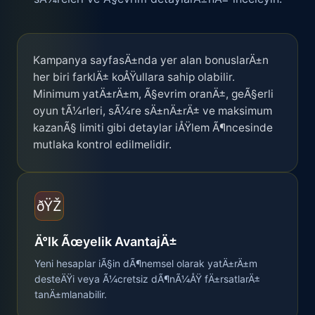
Kampanya sayfasÄ±nda yer alan bonuslarÄ±n
her biri farklÄ± koÅŸullara sahip olabilir.
Minimum yatÄ±rÄ±m, Ã§evrim oranÄ±, geÃ§erli
oyun tÃ¼rleri, sÃ¼re sÄ±nÄ±rÄ± ve maksimum
kazanÃ§ limiti gibi detaylar iÅŸlem Ã¶ncesinde
mutlaka kontrol edilmelidir.
ðŸŽ
Ä°lk Ãœyelik AvantajÄ±
Yeni hesaplar iÃ§in dÃ¶nemsel olarak yatÄ±rÄ±m
desteÄŸi veya Ã¼cretsiz dÃ¶nÃ¼ÅŸ fÄ±rsatlarÄ±
tanÄ±mlanabilir.