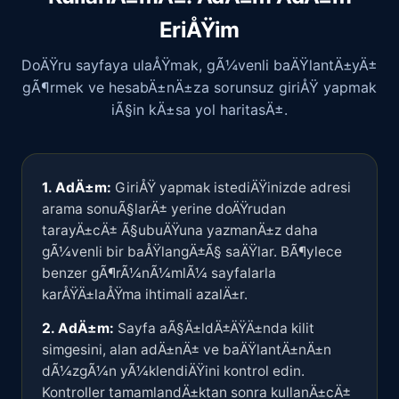
EriÅŸim
DoÄŸru sayfaya ulaÅŸmak, gÃ¼venli baÄŸlantÄ±yÄ±
gÃ¶rmek ve hesabÄ±nÄ±za sorunsuz giriÅŸ yapmak
iÃ§in kÄ±sa yol haritasÄ±.
1. AdÄ±m:
GiriÅŸ yapmak istediÄŸinizde adresi
arama sonuÃ§larÄ± yerine doÄŸrudan
tarayÄ±cÄ± Ã§ubuÄŸuna yazmanÄ±z daha
gÃ¼venli bir baÅŸlangÄ±Ã§ saÄŸlar. BÃ¶ylece
benzer gÃ¶rÃ¼nÃ¼mlÃ¼ sayfalarla
karÅŸÄ±laÅŸma ihtimali azalÄ±r.
2. AdÄ±m:
Sayfa aÃ§Ä±ldÄ±ÄŸÄ±nda kilit
simgesini, alan adÄ±nÄ± ve baÄŸlantÄ±nÄ±n
dÃ¼zgÃ¼n yÃ¼klendiÄŸini kontrol edin.
Kontroller tamamlandÄ±ktan sonra kullanÄ±cÄ±