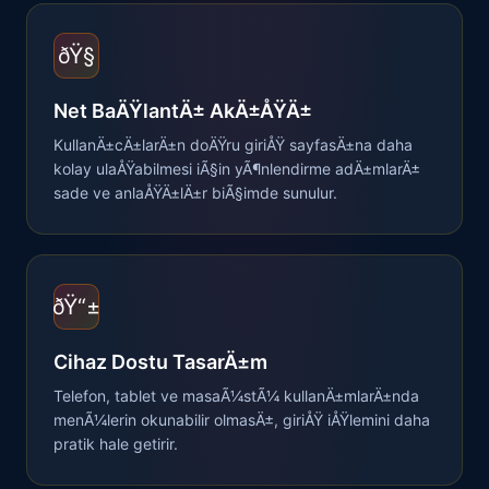
ðŸ§­
Net BaÄŸlantÄ± AkÄ±ÅŸÄ±
KullanÄ±cÄ±larÄ±n doÄŸru giriÅŸ sayfasÄ±na daha
kolay ulaÅŸabilmesi iÃ§in yÃ¶nlendirme adÄ±mlarÄ±
sade ve anlaÅŸÄ±lÄ±r biÃ§imde sunulur.
ðŸ“±
Cihaz Dostu TasarÄ±m
Telefon, tablet ve masaÃ¼stÃ¼ kullanÄ±mlarÄ±nda
menÃ¼lerin okunabilir olmasÄ±, giriÅŸ iÅŸlemini daha
pratik hale getirir.