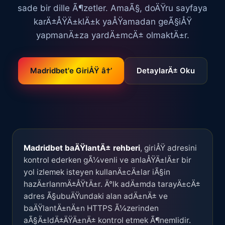
sade bir dille Ã¶zetler. AmaÃ§, doÄŸru sayfaya
karÄ±ÅŸÄ±klÄ±k yaÅŸamadan geÃ§iÅŸ
yapmanÄ±za yardÄ±mcÄ± olmaktÄ±r.
Madridbet'e GiriÅŸ â†’
DetaylarÄ± Oku
Madridbet baÄŸlantÄ± rehberi
, giriÅŸ adresini
kontrol ederken gÃ¼venli ve anlaÅŸÄ±lÄ±r bir
yol izlemek isteyen kullanÄ±cÄ±lar iÃ§in
hazÄ±rlanmÄ±ÅŸtÄ±r. Ä°lk adÄ±mda tarayÄ±cÄ±
adres Ã§ubuÄŸundaki alan adÄ±nÄ± ve
baÄŸlantÄ±nÄ±n HTTPS Ã¼zerinden
aÃ§Ä±ldÄ±ÄŸÄ±nÄ± kontrol etmek Ã¶nemlidir.