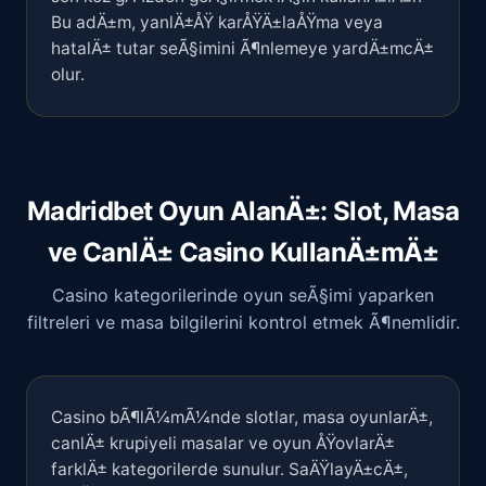
Bu adÄ±m, yanlÄ±ÅŸ karÅŸÄ±laÅŸma veya
hatalÄ± tutar seÃ§imini Ã¶nlemeye yardÄ±mcÄ±
olur.
Madridbet Oyun AlanÄ±: Slot, Masa
ve CanlÄ± Casino KullanÄ±mÄ±
Casino kategorilerinde oyun seÃ§imi yaparken
filtreleri ve masa bilgilerini kontrol etmek Ã¶nemlidir.
Casino bÃ¶lÃ¼mÃ¼nde slotlar, masa oyunlarÄ±,
canlÄ± krupiyeli masalar ve oyun ÅŸovlarÄ±
farklÄ± kategorilerde sunulur. SaÄŸlayÄ±cÄ±,