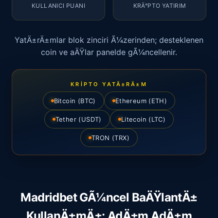
KULLANICI PUANI
KRÄ°PTO YATIRIM
YatÄ±rÄ±mlar blok zinciri Ã¼zerinden; desteklenen
coin ve aÄŸlar panelde gÃ¼ncellenir.
KRIPTO YATÄ±RÄ±M
Bitcoin (BTC)
Ethereum (ETH)
Tether (USDT)
Litecoin (LTC)
TRON (TRX)
Madridbet GÃ¼ncel BaÄŸlantÄ±
KullanÄ±mÄ±: AdÄ±m AdÄ±m