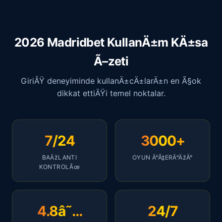
2026 Madridbet KullanÄ±m KÄ±sa
Ã–zeti
GiriÅŸ deneyiminde kullanÄ±cÄ±larÄ±n en Ã§ok
dikkat ettiÄŸi temel noktalar.
7/24
3000+
BAÄžLANTI
OYUN Ä°Ã‡ERÄ°ÄžÄ°
KONTROLÃœ
4.8â˜…
24/7