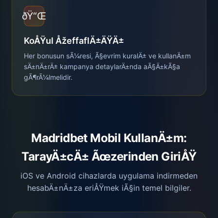
ðŸ“Œ
KoÅŸul ÅžeffaflÄ±ÄŸÄ±
Her bonusun sÃ¼resi, Ã§evrim kuralÄ± ve kullanÄ±m
sÄ±nÄ±rÄ± kampanya detaylarÄ±nda aÃ§Ä±kÃ§a
gÃ¶rÃ¼lmelidir.
Madridbet Mobil KullanÄ±m:
TarayÄ±cÄ± Ãœzerinden GiriÅŸ
iOS ve Android cihazlarda uygulama indirmeden
hesabÄ±nÄ±za eriÅŸmek iÃ§in temel bilgiler.