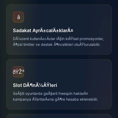
â­
Sadakat AyrÄ±calÄ±klarÄ±
DÃ¼zenli kullanÄ±cÄ±lar iÃ§in kiÅŸisel promosyonlar,
Ã¶zel limitler ve destek Ã¶ncelikleri oluÅŸturulabilir.
ðŸŽ°
Slot DÃ¶nÃ¼ÅŸleri
SeÃ§ili oyunlarda geÃ§erli freespin haklarÄ±
kampanya ÅŸartlarÄ±na gÃ¶re hesaba eklenebilir.