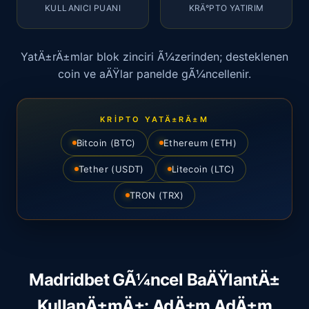
KULLANICI PUANI
KRÄ°PTO YATIRIM
YatÄ±rÄ±mlar blok zinciri Ã¼zerinden; desteklenen
coin ve aÄŸlar panelde gÃ¼ncellenir.
KRIPTO YATÄ±RÄ±M
Bitcoin (BTC)
Ethereum (ETH)
Tether (USDT)
Litecoin (LTC)
TRON (TRX)
Madridbet GÃ¼ncel BaÄŸlantÄ±
KullanÄ±mÄ±: AdÄ±m AdÄ±m