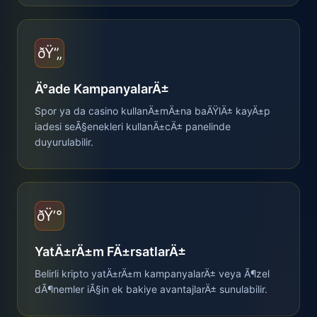
ðŸ”„
Ä°ade KampanyalarÄ±
Spor ya da casino kullanÄ±mÄ±na baÄŸlÄ± kayÄ±p
iadesi seÃ§enekleri kullanÄ±cÄ± panelinde
duyurulabilir.
ðŸ’°
YatÄ±rÄ±m FÄ±rsatlarÄ±
Belirli kripto yatÄ±rÄ±m kampanyalarÄ± veya Ã¶zel
dÃ¶nemler iÃ§in ek bakiye avantajlarÄ± sunulabilir.