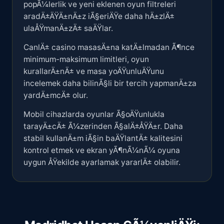
popÃ¼lerlik ve yeni eklenen oyun filtreleri
aradÄ±ÄŸÄ±nÄ±z iÃ§eriÄŸe daha hÄ±zlÄ±
ulaÅŸmanÄ±zÄ± saÄŸlar.
CanlÄ± casino masasÄ±na katÄ±lmadan Ã¶nce
minimum-maksimum limitleri, oyun
kurallarÄ±nÄ± ve masa yoÄŸunluÄŸunu
incelemek daha bilinÃ§li bir tercih yapmanÄ±za
yardÄ±mcÄ± olur.
Mobil cihazlarda oyunlar Ã§oÄŸunlukla
tarayÄ±cÄ± Ã¼zerinden Ã§alÄ±ÅŸÄ±r. Daha
stabil kullanÄ±m iÃ§in baÄŸlantÄ± kalitesini
kontrol etmek ve ekran yÃ¶nÃ¼nÃ¼ oyuna
uygun ÅŸekilde ayarlamak yararlÄ± olabilir.