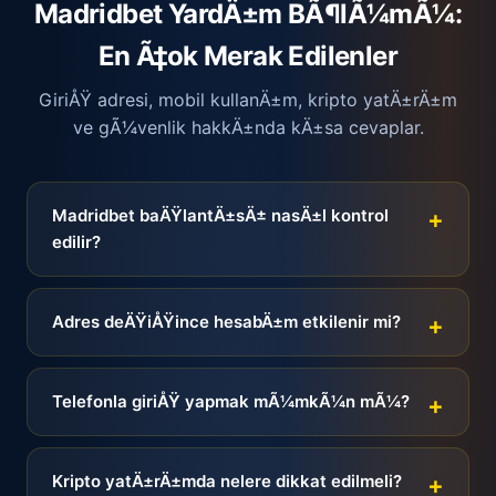
Madridbet YardÄ±m BÃ¶lÃ¼mÃ¼:
En Ã‡ok Merak Edilenler
GiriÅŸ adresi, mobil kullanÄ±m, kripto yatÄ±rÄ±m
ve gÃ¼venlik hakkÄ±nda kÄ±sa cevaplar.
Madridbet baÄŸlantÄ±sÄ± nasÄ±l kontrol
edilir?
Adres deÄŸiÅŸince hesabÄ±m etkilenir mi?
Telefonla giriÅŸ yapmak mÃ¼mkÃ¼n mÃ¼?
Kripto yatÄ±rÄ±mda nelere dikkat edilmeli?