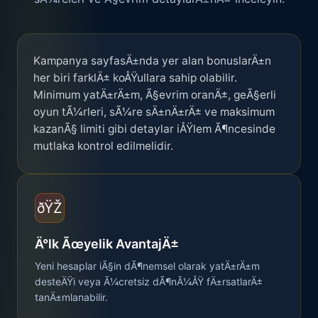
Kampanya sayfasÄ±nda yer alan bonuslarÄ±n
her biri farklÄ± koÅŸullara sahip olabilir.
Minimum yatÄ±rÄ±m, Ã§evrim oranÄ±, geÃ§erli
oyun tÃ¼rleri, sÃ¼re sÄ±nÄ±rÄ± ve maksimum
kazanÃ§ limiti gibi detaylar iÅŸlem Ã¶ncesinde
mutlaka kontrol edilmelidir.
ðŸŽ
Ä°lk Ãœyelik AvantajÄ±
Yeni hesaplar iÃ§in dÃ¶nemsel olarak yatÄ±rÄ±m
desteÄŸi veya Ã¼cretsiz dÃ¶nÃ¼ÅŸ fÄ±rsatlarÄ±
tanÄ±mlanabilir.