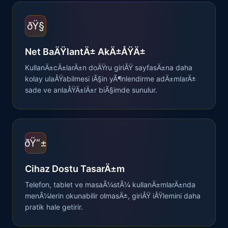
ðŸ§­
Net BaÄŸlantÄ± AkÄ±ÅŸÄ±
KullanÄ±cÄ±larÄ±n doÄŸru giriÅŸ sayfasÄ±na daha
kolay ulaÅŸabilmesi iÃ§in yÃ¶nlendirme adÄ±mlarÄ±
sade ve anlaÅŸÄ±lÄ±r biÃ§imde sunulur.
ðŸ“±
Cihaz Dostu TasarÄ±m
Telefon, tablet ve masaÃ¼stÃ¼ kullanÄ±mlarÄ±nda
menÃ¼lerin okunabilir olmasÄ±, giriÅŸ iÅŸlemini daha
pratik hale getirir.