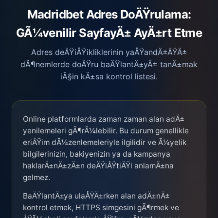
Madridbet Adres DoÄŸrulama:
GÃ¼venilir SayfayÄ± AyÄ±rt Etme
Adres deÄŸiÅŸikliklerinin yaÅŸandÄ±ÄŸÄ±
dÃ¶nemlerde doÄŸru baÄŸlantÄ±yÄ± tanÄ±mak
iÃ§in kÄ±sa kontrol listesi.
Online platformlarda zaman zaman alan adÄ±
yenilemeleri gÃ¶rÃ¼lebilir. Bu durum genellikle
eriÅŸim dÃ¼zenlemeleriyle ilgilidir ve Ã¼yelik
bilgilerinizin, bakiyenizin ya da kampanya
haklarÄ±nÄ±zÄ±n deÄŸiÅŸtiÄŸi anlamÄ±na
gelmez.
BaÄŸlantÄ±ya ulaÅŸÄ±rken alan adÄ±nÄ±
kontrol etmek, HTTPS simgesini gÃ¶rmek ve