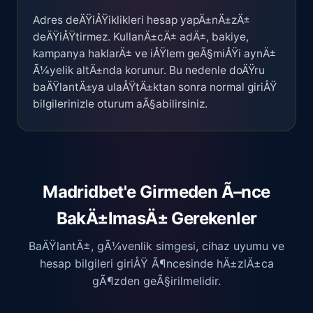
Adres deÄŸiÅŸiklikleri hesap yapÄ±nÄ±zÄ±
deÄŸiÅŸtirmez. KullanÄ±cÄ± adÄ±, bakiye,
kampanya haklarÄ± ve iÅŸlem geÃ§miÅŸi aynÄ±
Ã¼yelik altÄ±nda korunur. Bu nedenle doÄŸru
baÄŸlantÄ±ya ulaÅŸtÄ±ktan sonra normal giriÅŸ
bilgilerinizle oturum aÃ§abilirsiniz.
Madridbet'e Girmeden Ã–nce
BakÄ±lmasÄ± Gerekenler
BaÄŸlantÄ±, gÃ¼venlik simgesi, cihaz uyumu ve
hesap bilgileri giriÅŸ Ã¶ncesinde hÄ±zlÄ±ca
gÃ¶zden geÃ§irilmelidir.