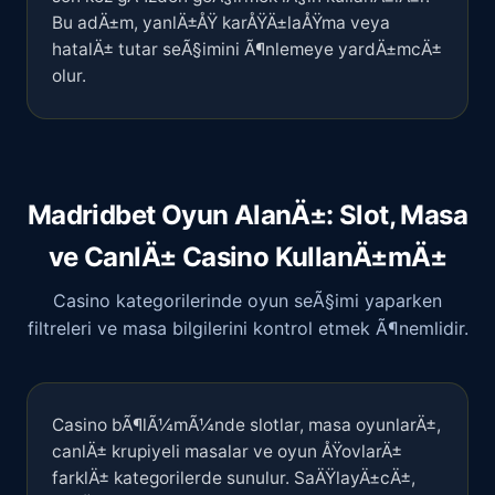
Bu adÄ±m, yanlÄ±ÅŸ karÅŸÄ±laÅŸma veya
hatalÄ± tutar seÃ§imini Ã¶nlemeye yardÄ±mcÄ±
olur.
Madridbet Oyun AlanÄ±: Slot, Masa
ve CanlÄ± Casino KullanÄ±mÄ±
Casino kategorilerinde oyun seÃ§imi yaparken
filtreleri ve masa bilgilerini kontrol etmek Ã¶nemlidir.
Casino bÃ¶lÃ¼mÃ¼nde slotlar, masa oyunlarÄ±,
canlÄ± krupiyeli masalar ve oyun ÅŸovlarÄ±
farklÄ± kategorilerde sunulur. SaÄŸlayÄ±cÄ±,