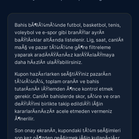
Bahis bÃ¶lÃ¼mÃ¼nde futbol, basketbol, tenis,
voleybol ve e-spor gibi branÅŸlar ayrÄ±
baÅŸlÄ±klar altÄ±nda listelenir. Lig, saat, canlÄ±
maÃ§ ve pazar tÃ¼rÃ¼ne gÃ¶re filtreleme
yaparak aradÄ±ÄŸÄ±nÄ±z karÅŸÄ±laÅŸmaya
daha hÄ±zlÄ± ulaÅŸabilirsiniz.
Kupon hazÄ±rlarken seÃ§tiÄŸiniz pazarÄ±n
tÃ¼rÃ¼nÃ¼, toplam oranÄ± ve bahis
tutarÄ±nÄ± iÅŸlemden Ã¶nce kontrol etmek
gerekir. CanlÄ± bahislerde skor, sÃ¼re ve oran
deÄŸiÅŸimi birlikte takip edildiÄŸi iÃ§in
kararlarÄ±nÄ±zÄ± acele etmeden vermeniz
Ã¶nerilir.
Son onay ekranÄ±, kupondaki tÃ¼m seÃ§imleri
son kez gÃ¶zden geÃ§irmek iÃ§in kullanÄ±lÄ±r.