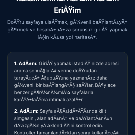
EriÅŸim
DoÄŸru sayfaya ulaÅŸmak, gÃ¼venli baÄŸlantÄ±yÄ±
gÃ¶rmek ve hesabÄ±nÄ±za sorunsuz giriÅŸ yapmak
iÃ§in kÄ±sa yol haritasÄ±.
1. AdÄ±m:
GiriÅŸ yapmak istediÄŸinizde adresi
arama sonuÃ§larÄ± yerine doÄŸrudan
tarayÄ±cÄ± Ã§ubuÄŸuna yazmanÄ±z daha
gÃ¼venli bir baÅŸlangÄ±Ã§ saÄŸlar. BÃ¶ylece
benzer gÃ¶rÃ¼nÃ¼mlÃ¼ sayfalarla
karÅŸÄ±laÅŸma ihtimali azalÄ±r.
2. AdÄ±m:
Sayfa aÃ§Ä±ldÄ±ÄŸÄ±nda kilit
simgesini, alan adÄ±nÄ± ve baÄŸlantÄ±nÄ±n
dÃ¼zgÃ¼n yÃ¼klendiÄŸini kontrol edin.
Kontroller tamamlandÄ±ktan sonra kullanÄ±cÄ±