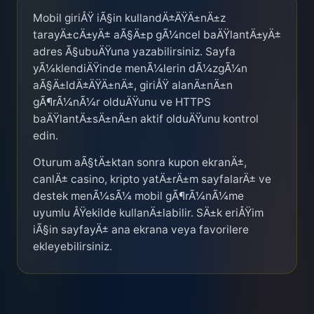
Mobil giriÅŸ iÃ§in kullandÄ±ÄŸÄ±nÄ±z
tarayÄ±cÄ±yÄ± aÃ§Ä±p gÃ¼ncel baÄŸlantÄ±yÄ±
adres Ã§ubuÄŸuna yazabilirsiniz. Sayfa
yÃ¼klendiÄŸinde menÃ¼lerin dÃ¼zgÃ¼n
aÃ§Ä±ldÄ±ÄŸÄ±nÄ±, giriÅŸ alanÄ±nÄ±n
gÃ¶rÃ¼nÃ¼r olduÄŸunu ve HTTPS
baÄŸlantÄ±sÄ±nÄ±n aktif olduÄŸunu kontrol
edin.
Oturum aÃ§tÄ±ktan sonra kupon ekranÄ±,
canlÄ± casino, kripto yatÄ±rÄ±m sayfalarÄ± ve
destek menÃ¼sÃ¼ mobil gÃ¶rÃ¼nÃ¼me
uyumlu ÅŸekilde kullanÄ±labilir. SÄ±k eriÅŸim
iÃ§in sayfayÄ± ana ekrana veya favorilere
ekleyebilirsiniz.