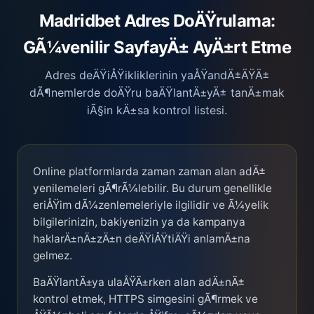
Madridbet Adres DoÄŸrulama:
GÃ¼venilir SayfayÄ± AyÄ±rt Etme
Adres deÄŸiÅŸikliklerinin yaÅŸandÄ±ÄŸÄ±
dÃ¶nemlerde doÄŸru baÄŸlantÄ±yÄ± tanÄ±mak
iÃ§in kÄ±sa kontrol listesi.
Online platformlarda zaman zaman alan adÄ±
yenilemeleri gÃ¶rÃ¼lebilir. Bu durum genellikle
eriÅŸim dÃ¼zenlemeleriyle ilgilidir ve Ã¼yelik
bilgilerinizin, bakiyenizin ya da kampanya
haklarÄ±nÄ±zÄ±n deÄŸiÅŸtiÄŸi anlamÄ±na
gelmez.
BaÄŸlantÄ±ya ulaÅŸÄ±rken alan adÄ±nÄ±
kontrol etmek, HTTPS simgesini gÃ¶rmek ve