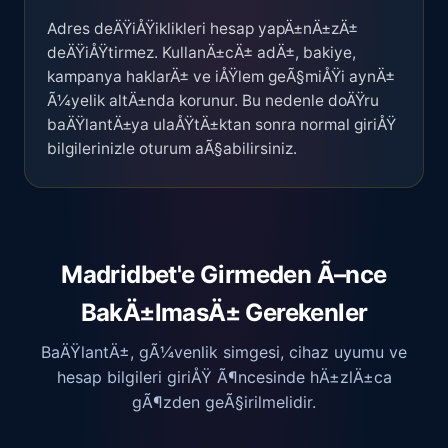
Adres deÄŸiÅŸiklikleri hesap yapÄ±nÄ±zÄ±
deÄŸiÅŸtirmez. KullanÄ±cÄ± adÄ±, bakiye,
kampanya haklarÄ± ve iÅŸlem geÃ§miÅŸi aynÄ±
Ã¼yelik altÄ±nda korunur. Bu nedenle doÄŸru
baÄŸlantÄ±ya ulaÅŸtÄ±ktan sonra normal giriÅŸ
bilgilerinizle oturum aÃ§abilirsiniz.
Madridbet'e Girmeden Ã–nce
BakÄ±lmasÄ± Gerekenler
BaÄŸlantÄ±, gÃ¼venlik simgesi, cihaz uyumu ve
hesap bilgileri giriÅŸ Ã¶ncesinde hÄ±zlÄ±ca
gÃ¶zden geÃ§irilmelidir.