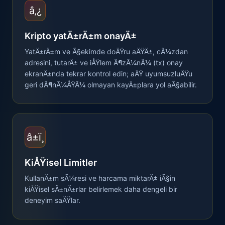
â‚¿
Kripto yatÄ±rÄ±m onayÄ±
YatÄ±rÄ±m ve Ã§ekimde doÄŸru aÄŸÄ±, cÃ¼zdan
adresini, tutarÄ± ve iÅŸlem Ã¶zÃ¼nÃ¼ (tx) onay
ekranÄ±nda tekrar kontrol edin; aÄŸ uyumsuzluÄŸu
geri dÃ¶nÃ¼ÅŸÃ¼ olmayan kayÄ±plara yol aÃ§abilir.
â±ï¸
KiÅŸisel Limitler
KullanÄ±m sÃ¼resi ve harcama miktarÄ± iÃ§in
kiÅŸisel sÄ±nÄ±rlar belirlemek daha dengeli bir
deneyim saÄŸlar.