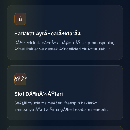
â­
Sadakat AyrÄ±calÄ±klarÄ±
DÃ¼zenli kullanÄ±cÄ±lar iÃ§in kiÅŸisel promosyonlar,
Ã¶zel limitler ve destek Ã¶ncelikleri oluÅŸturulabilir.
ðŸŽ°
Slot DÃ¶nÃ¼ÅŸleri
SeÃ§ili oyunlarda geÃ§erli freespin haklarÄ±
kampanya ÅŸartlarÄ±na gÃ¶re hesaba eklenebilir.