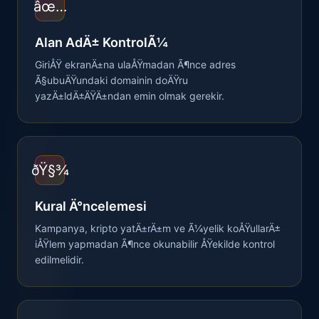
âœ…
Alan AdÄ± KontrolÃ¼
GiriÅŸ ekranÄ±na ulaÅŸmadan Ã¶nce adres
Ã§ubuÄŸundaki domainin doÄŸru
yazÄ±ldÄ±ÄŸÄ±ndan emin olmak gerekir.
ðŸ§¾
Kural Ä°ncelemesi
Kampanya, kripto yatÄ±rÄ±m ve Ã¼yelik koÅŸullarÄ±
iÅŸlem yapmadan Ã¶nce okunabilir ÅŸekilde kontrol
edilmelidir.