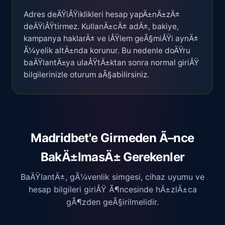
Adres deÄŸiÅŸiklikleri hesap yapÄ±nÄ±zÄ±
deÄŸiÅŸtirmez. KullanÄ±cÄ± adÄ±, bakiye,
kampanya haklarÄ± ve iÅŸlem geÃ§miÅŸi aynÄ±
Ã¼yelik altÄ±nda korunur. Bu nedenle doÄŸru
baÄŸlantÄ±ya ulaÅŸtÄ±ktan sonra normal giriÅŸ
bilgilerinizle oturum aÃ§abilirsiniz.
Madridbet'e Girmeden Ã–nce
BakÄ±lmasÄ± Gerekenler
BaÄŸlantÄ±, gÃ¼venlik simgesi, cihaz uyumu ve
hesap bilgileri giriÅŸ Ã¶ncesinde hÄ±zlÄ±ca
gÃ¶zden geÃ§irilmelidir.