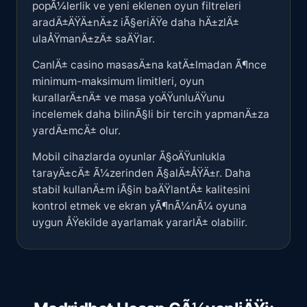
popÃ¼lerlik ve yeni eklenen oyun filtreleri
aradÄ±ÄŸÄ±nÄ±z iÃ§eriÄŸe daha hÄ±zlÄ±
ulaÅŸmanÄ±zÄ± saÄŸlar.
CanlÄ± casino masasÄ±na katÄ±lmadan Ã¶nce
minimum-maksimum limitleri, oyun
kurallarÄ±nÄ± ve masa yoÄŸunluÄŸunu
incelemek daha bilinÃ§li bir tercih yapmanÄ±za
yardÄ±mcÄ± olur.
Mobil cihazlarda oyunlar Ã§oÄŸunlukla
tarayÄ±cÄ± Ã¼zerinden Ã§alÄ±ÅŸÄ±r. Daha
stabil kullanÄ±m iÃ§in baÄŸlantÄ± kalitesini
kontrol etmek ve ekran yÃ¶nÃ¼nÃ¼ oyuna
uygun ÅŸekilde ayarlamak yararlÄ± olabilir.