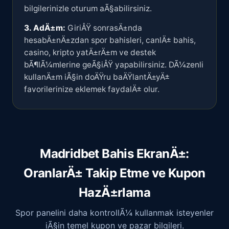
bilgilerinizle oturum aÃ§abilirsiniz.
3. AdÄ±m:
GiriÅŸ sonrasÄ±nda
hesabÄ±nÄ±zdan spor bahisleri, canlÄ± bahis,
casino, kripto yatÄ±rÄ±m ve destek
bÃ¶lÃ¼mlerine geÃ§iÅŸ yapabilirsiniz. DÃ¼zenli
kullanÄ±m iÃ§in doÄŸru baÄŸlantÄ±yÄ±
favorilerinize eklemek faydalÄ± olur.
Madridbet Bahis EkranÄ±:
OranlarÄ± Takip Etme ve Kupon
HazÄ±rlama
Spor panelini daha kontrollÃ¼ kullanmak isteyenler
iÃ§in temel kupon ve pazar bilgileri.