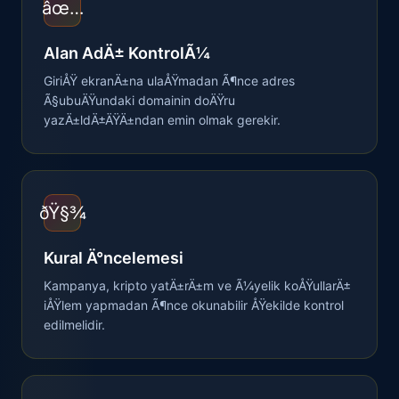
âœ…
Alan AdÄ± KontrolÃ¼
GiriÅŸ ekranÄ±na ulaÅŸmadan Ã¶nce adres
Ã§ubuÄŸundaki domainin doÄŸru
yazÄ±ldÄ±ÄŸÄ±ndan emin olmak gerekir.
ðŸ§¾
Kural Ä°ncelemesi
Kampanya, kripto yatÄ±rÄ±m ve Ã¼yelik koÅŸullarÄ±
iÅŸlem yapmadan Ã¶nce okunabilir ÅŸekilde kontrol
edilmelidir.