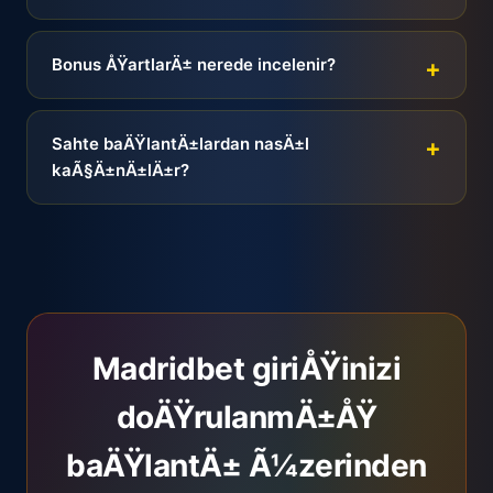
Bonus ÅŸartlarÄ± nerede incelenir?
Sahte baÄŸlantÄ±lardan nasÄ±l
kaÃ§Ä±nÄ±lÄ±r?
Madridbet giriÅŸinizi
doÄŸrulanmÄ±ÅŸ
baÄŸlantÄ± Ã¼zerinden