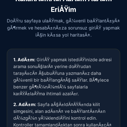
EriÅŸim
DoÄŸru sayfaya ulaÅŸmak, gÃ¼venli baÄŸlantÄ±yÄ±
gÃ¶rmek ve hesabÄ±nÄ±za sorunsuz giriÅŸ yapmak
iÃ§in kÄ±sa yol haritasÄ±.
1. AdÄ±m:
GiriÅŸ yapmak istediÄŸinizde adresi
arama sonuÃ§larÄ± yerine doÄŸrudan
tarayÄ±cÄ± Ã§ubuÄŸuna yazmanÄ±z daha
gÃ¼venli bir baÅŸlangÄ±Ã§ saÄŸlar. BÃ¶ylece
benzer gÃ¶rÃ¼nÃ¼mlÃ¼ sayfalarla
karÅŸÄ±laÅŸma ihtimali azalÄ±r.
2. AdÄ±m:
Sayfa aÃ§Ä±ldÄ±ÄŸÄ±nda kilit
simgesini, alan adÄ±nÄ± ve baÄŸlantÄ±nÄ±n
dÃ¼zgÃ¼n yÃ¼klendiÄŸini kontrol edin.
Kontroller tamamlandÄ±ktan sonra kullanÄ±cÄ±