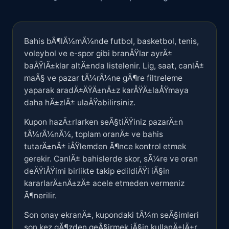
Bahis bÃ¶lÃ¼mÃ¼nde futbol, basketbol, tenis,
voleybol ve e-spor gibi branÅŸlar ayrÄ±
baÅŸlÄ±klar altÄ±nda listelenir. Lig, saat, canlÄ±
maÃ§ ve pazar tÃ¼rÃ¼ne gÃ¶re filtreleme
yaparak aradÄ±ÄŸÄ±nÄ±z karÅŸÄ±laÅŸmaya
daha hÄ±zlÄ± ulaÅŸabilirsiniz.
Kupon hazÄ±rlarken seÃ§tiÄŸiniz pazarÄ±n
tÃ¼rÃ¼nÃ¼, toplam oranÄ± ve bahis
tutarÄ±nÄ± iÅŸlemden Ã¶nce kontrol etmek
gerekir. CanlÄ± bahislerde skor, sÃ¼re ve oran
deÄŸiÅŸimi birlikte takip edildiÄŸi iÃ§in
kararlarÄ±nÄ±zÄ± acele etmeden vermeniz
Ã¶nerilir.
Son onay ekranÄ±, kupondaki tÃ¼m seÃ§imleri
son kez gÃ¶zden geÃ§irmek iÃ§in kullanÄ±lÄ±r.