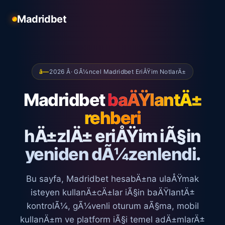
Madridbet
â—
2026 Â· GÃ¼ncel Madridbet EriÅŸim NotlarÄ±
Madridbet
baÄŸlantÄ±
rehberi
hÄ±zlÄ± eriÅŸim iÃ§in
yeniden dÃ¼zenlendi.
Bu sayfa, Madridbet hesabÄ±na ulaÅŸmak
isteyen kullanÄ±cÄ±lar iÃ§in baÄŸlantÄ±
kontrolÃ¼, gÃ¼venli oturum aÃ§ma, mobil
kullanÄ±m ve platform iÃ§i temel adÄ±mlarÄ±