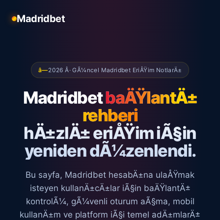
Madridbet
â—
2026 Â· GÃ¼ncel Madridbet EriÅŸim NotlarÄ±
Madridbet
baÄŸlantÄ±
rehberi
hÄ±zlÄ± eriÅŸim iÃ§in
yeniden dÃ¼zenlendi.
Bu sayfa, Madridbet hesabÄ±na ulaÅŸmak
isteyen kullanÄ±cÄ±lar iÃ§in baÄŸlantÄ±
kontrolÃ¼, gÃ¼venli oturum aÃ§ma, mobil
kullanÄ±m ve platform iÃ§i temel adÄ±mlarÄ±