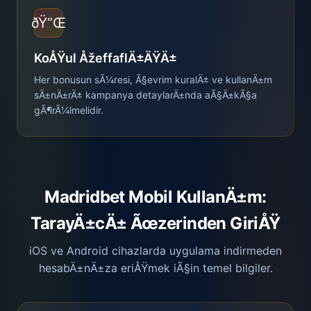
ðŸ“Œ
KoÅŸul ÅžeffaflÄ±ÄŸÄ±
Her bonusun sÃ¼resi, Ã§evrim kuralÄ± ve kullanÄ±m
sÄ±nÄ±rÄ± kampanya detaylarÄ±nda aÃ§Ä±kÃ§a
gÃ¶rÃ¼lmelidir.
Madridbet Mobil KullanÄ±m:
TarayÄ±cÄ± Ãœzerinden GiriÅŸ
iOS ve Android cihazlarda uygulama indirmeden
hesabÄ±nÄ±za eriÅŸmek iÃ§in temel bilgiler.