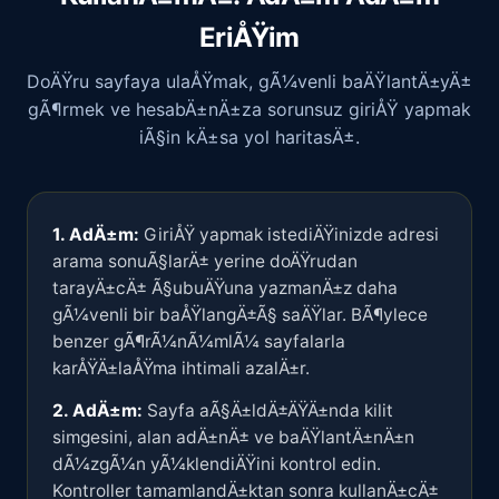
EriÅŸim
DoÄŸru sayfaya ulaÅŸmak, gÃ¼venli baÄŸlantÄ±yÄ±
gÃ¶rmek ve hesabÄ±nÄ±za sorunsuz giriÅŸ yapmak
iÃ§in kÄ±sa yol haritasÄ±.
1. AdÄ±m:
GiriÅŸ yapmak istediÄŸinizde adresi
arama sonuÃ§larÄ± yerine doÄŸrudan
tarayÄ±cÄ± Ã§ubuÄŸuna yazmanÄ±z daha
gÃ¼venli bir baÅŸlangÄ±Ã§ saÄŸlar. BÃ¶ylece
benzer gÃ¶rÃ¼nÃ¼mlÃ¼ sayfalarla
karÅŸÄ±laÅŸma ihtimali azalÄ±r.
2. AdÄ±m:
Sayfa aÃ§Ä±ldÄ±ÄŸÄ±nda kilit
simgesini, alan adÄ±nÄ± ve baÄŸlantÄ±nÄ±n
dÃ¼zgÃ¼n yÃ¼klendiÄŸini kontrol edin.
Kontroller tamamlandÄ±ktan sonra kullanÄ±cÄ±