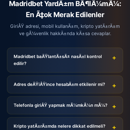
Madridbet YardÄ±m BÃ¶lÃ¼mÃ¼:
En Ã‡ok Merak Edilenler
GiriÅŸ adresi, mobil kullanÄ±m, kripto yatÄ±rÄ±m
ve gÃ¼venlik hakkÄ±nda kÄ±sa cevaplar.
Madridbet baÄŸlantÄ±sÄ± nasÄ±l kontrol
edilir?
Adres deÄŸiÅŸince hesabÄ±m etkilenir mi?
Telefonla giriÅŸ yapmak mÃ¼mkÃ¼n mÃ¼?
Kripto yatÄ±rÄ±mda nelere dikkat edilmeli?