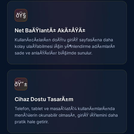
ðŸ§­
Net BaÄŸlantÄ± AkÄ±ÅŸÄ±
KullanÄ±cÄ±larÄ±n doÄŸru giriÅŸ sayfasÄ±na daha
kolay ulaÅŸabilmesi iÃ§in yÃ¶nlendirme adÄ±mlarÄ±
sade ve anlaÅŸÄ±lÄ±r biÃ§imde sunulur.
ðŸ“±
Cihaz Dostu TasarÄ±m
Telefon, tablet ve masaÃ¼stÃ¼ kullanÄ±mlarÄ±nda
menÃ¼lerin okunabilir olmasÄ±, giriÅŸ iÅŸlemini daha
pratik hale getirir.