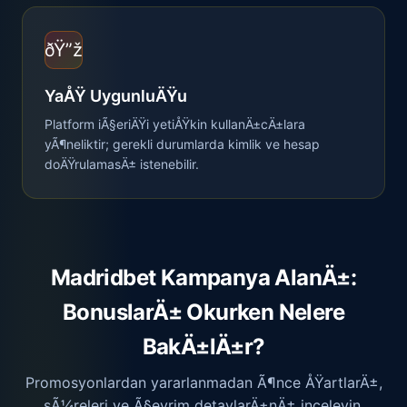
ðŸ”ž
YaÅŸ UygunluÄŸu
Platform iÃ§eriÄŸi yetiÅŸkin kullanÄ±cÄ±lara
yÃ¶neliktir; gerekli durumlarda kimlik ve hesap
doÄŸrulamasÄ± istenebilir.
Madridbet Kampanya AlanÄ±:
BonuslarÄ± Okurken Nelere
BakÄ±lÄ±r?
Promosyonlardan yararlanmadan Ã¶nce ÅŸartlarÄ±,
sÃ¼releri ve Ã§evrim detaylarÄ±nÄ± inceleyin.