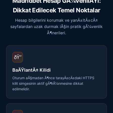
Madridbet Hesap GÃ¼venliÄŸi:
Dikkat Edilecek Temel Noktalar
Hesap bilgilerini korumak ve yanÄ±ltÄ±cÄ±
sayfalardan uzak durmak iÃ§in pratik gÃ¼venlik
Ã¶nerileri.
ðŸ”
BaÄŸlantÄ± Kilidi
Oturum aÃ§madan Ã¶nce tarayÄ±cÄ±daki HTTPS
kilit simgesinin aktif gÃ¶rÃ¼nmesine dikkat
edilmelidir.