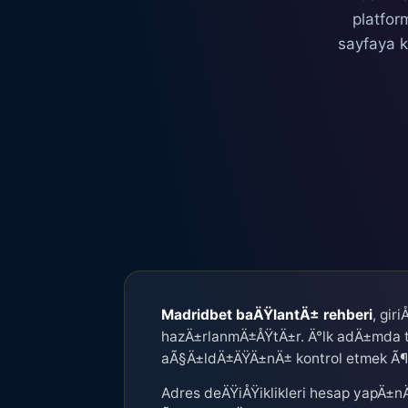
platfor
sayfaya 
Madridbet baÄŸlantÄ± rehberi
, gir
hazÄ±rlanmÄ±ÅŸtÄ±r. Ä°lk adÄ±mda
aÃ§Ä±ldÄ±ÄŸÄ±nÄ± kontrol etmek Ã¶n
Adres deÄŸiÅŸiklikleri hesap yapÄ±