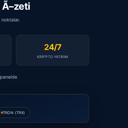
Ã–zeti
noktalar.
24/7
KRÄ°PTO YATIRIM
 panelde
TRON (TRX)