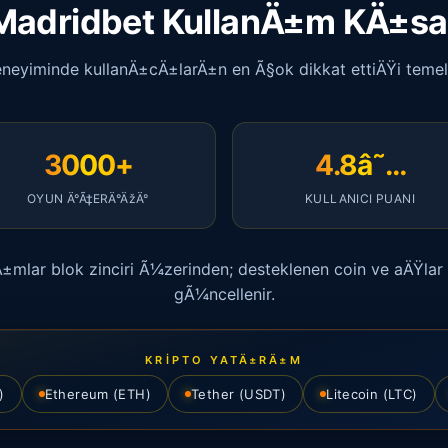
Madridbet KullanÄ±m KÄ±sa 
eneyiminde kullanÄ±cÄ±larÄ±n en Ã§ok dikkat ettiÄŸi temel 
3000+
4.8â˜…
OYUN Ä°Ã‡ERÄ°ÄžÄ°
KULLANICI PUANI
±mlar blok zinciri Ã¼zerinden; desteklenen coin ve aÄŸlar
gÃ¼ncellenir.
KRIPTO YATÄ±RÄ±M
)
Ethereum (ETH)
Tether (USDT)
Litecoin (LTC)