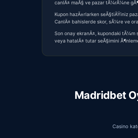
canlÄ± maÃ§ ve pazar tÃ¼rÃ¼ne gÃ¶r
Kupon hazÄ±rlarken seÃ§tiÄŸiniz pa
CanlÄ± bahislerde skor, sÃ¼re ve ora
Son onay ekranÄ±, kupondaki tÃ¼m s
veya hatalÄ± tutar seÃ§imini Ã¶nle
Madridbet O
Casino kate