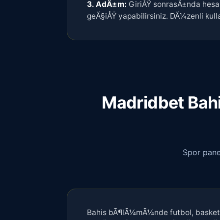
3. AdÄ±m:
GiriÅŸ sonrasÄ±nda hesab
geÃ§iÅŸ yapabilirsiniz. DÃ¼zenli kul
Madridbet Bah
Spor pane
Bahis bÃ¶lÃ¼mÃ¼nde futbol, basketbol