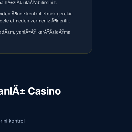
hÄ±zlÄ± ulaÅŸabilirsiniz.
den Ã¶nce kontrol etmek gerekir.
acele etmeden vermeniz Ã¶nerilir.
u adÄ±m, yanlÄ±ÅŸ karÅŸÄ±laÅŸma
anlÄ± Casino
rini kontrol