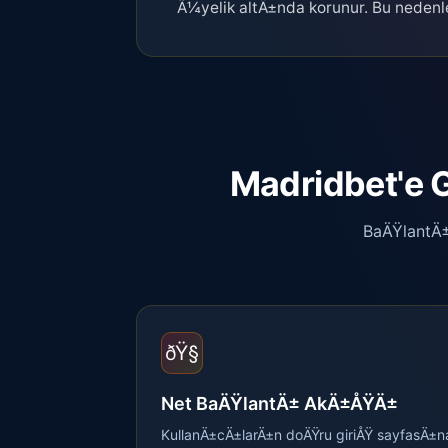
Ã¼yelik altÄ±nda korunur. Bu nedenle
Madridbet'e 
BaÄŸlantÄ±
ðŸ§­
Net BaÄŸlantÄ± AkÄ±ÅŸÄ±
KullanÄ±cÄ±larÄ±n doÄŸru giriÅŸ sayfasÄ±n