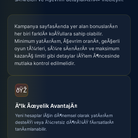
Kampanya sayfasÄ±nda yer alan bonuslarÄ±n
her biri farklÄ± koÅŸullara sahip olabilir.
Minimum yatÄ±rÄ±m, Ã§evrim oranÄ±, geÃ§erli
oyun tÃ¼rleri, sÃ¼re sÄ±nÄ±rÄ± ve maksimum
kazanÃ§ limiti gibi detaylar iÅŸlem Ã¶ncesinde
mutlaka kontrol edilmelidir.
ðŸŽ
Ä°lk Ãœyelik AvantajÄ±
Yeni hesaplar iÃ§in dÃ¶nemsel olarak yatÄ±rÄ±m
desteÄŸi veya Ã¼cretsiz dÃ¶nÃ¼ÅŸ fÄ±rsatlarÄ±
tanÄ±mlanabilir.