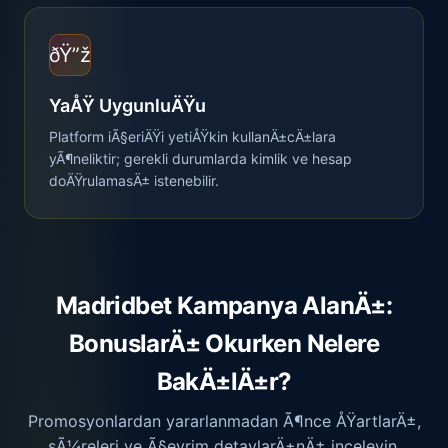
ðŸ”ž
YaÅŸ UygunluÄŸu
Platform iÃ§eriÄŸi yetiÅŸkin kullanÄ±cÄ±lara
yÃ¶neliktir; gerekli durumlarda kimlik ve hesap
doÄŸrulamasÄ± istenebilir.
Madridbet Kampanya AlanÄ±:
BonuslarÄ± Okurken Nelere
BakÄ±lÄ±r?
Promosyonlardan yararlanmadan Ã¶nce ÅŸartlarÄ±,
sÃ¼releri ve Ã§evrim detaylarÄ±nÄ± inceleyin.