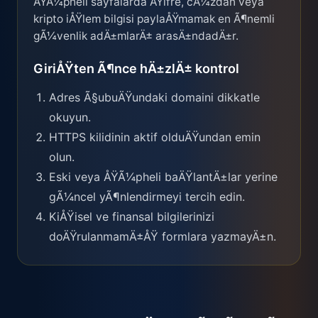
ÅŸÃ¼pheli sayfalarda ÅŸifre, cÃ¼zdan veya
kripto iÅŸlem bilgisi paylaÅŸmamak en Ã¶nemli
gÃ¼venlik adÄ±mlarÄ± arasÄ±ndadÄ±r.
GiriÅŸten Ã¶nce hÄ±zlÄ± kontrol
Adres Ã§ubuÄŸundaki domaini dikkatle
okuyun.
HTTPS kilidinin aktif olduÄŸundan emin
olun.
Eski veya ÅŸÃ¼pheli baÄŸlantÄ±lar yerine
gÃ¼ncel yÃ¶nlendirmeyi tercih edin.
KiÅŸisel ve finansal bilgilerinizi
doÄŸrulanmamÄ±ÅŸ formlara yazmayÄ±n.