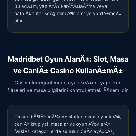
Bu adÄ±m, yanlÄ±ÅŸ karÅŸÄ±laÅŸma veya
hatalÄ± tutar seÃ§imini Ã¶nlemeye yardÄ±mcÄ±
olur.
Madridbet Oyun AlanÄ±: Slot, Masa
ve CanlÄ± Casino KullanÄ±mÄ±
Casino kategorilerinde oyun seÃ§imi yaparken
filtreleri ve masa bilgilerini kontrol etmek Ã¶nemlidir.
Casino bÃ¶lÃ¼mÃ¼nde slotlar, masa oyunlarÄ±,
canlÄ± krupiyeli masalar ve oyun ÅŸovlarÄ±
farklÄ± kategorilerde sunulur. SaÄŸlayÄ±cÄ±,