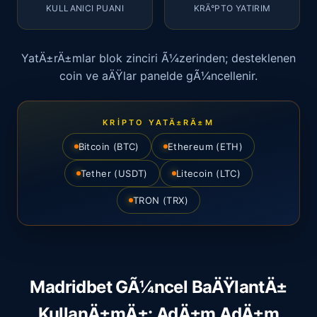
KULLANICI PUANI
KRÄ°PTO YATIRIM
YatÄ±rÄ±mlar blok zinciri Ã¼zerinden; desteklenen
coin ve aÄŸlar panelde gÃ¼ncellenir.
KRIPTO YATÄ±RÄ±M
Bitcoin (BTC)
Ethereum (ETH)
Tether (USDT)
Litecoin (LTC)
TRON (TRX)
Madridbet GÃ¼ncel BaÄŸlantÄ±
KullanÄ±mÄ±: AdÄ±m AdÄ±m