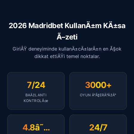
2026 Madridbet KullanÄ±m KÄ±sa
Ã–zeti
GiriÅŸ deneyiminde kullanÄ±cÄ±larÄ±n en Ã§ok
dikkat ettiÄŸi temel noktalar.
7/24
3000+
BAÄžLANTI
OYUN Ä°Ã‡ERÄ°ÄžÄ°
KONTROLÃœ
4.8â˜…
24/7