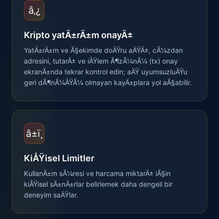
â‚¿
Kripto yatÄ±rÄ±m onayÄ±
YatÄ±rÄ±m ve Ã§ekimde doÄŸru aÄŸÄ±, cÃ¼zdan
adresini, tutarÄ± ve iÅŸlem Ã¶zÃ¼nÃ¼ (tx) onay
ekranÄ±nda tekrar kontrol edin; aÄŸ uyumsuzluÄŸu
geri dÃ¶nÃ¼ÅŸÃ¼ olmayan kayÄ±plara yol aÃ§abilir.
â±ï¸
KiÅŸisel Limitler
KullanÄ±m sÃ¼resi ve harcama miktarÄ± iÃ§in
kiÅŸisel sÄ±nÄ±rlar belirlemek daha dengeli bir
deneyim saÄŸlar.