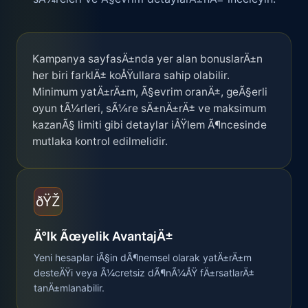
Kampanya sayfasÄ±nda yer alan bonuslarÄ±n
her biri farklÄ± koÅŸullara sahip olabilir.
Minimum yatÄ±rÄ±m, Ã§evrim oranÄ±, geÃ§erli
oyun tÃ¼rleri, sÃ¼re sÄ±nÄ±rÄ± ve maksimum
kazanÃ§ limiti gibi detaylar iÅŸlem Ã¶ncesinde
mutlaka kontrol edilmelidir.
ðŸŽ
Ä°lk Ãœyelik AvantajÄ±
Yeni hesaplar iÃ§in dÃ¶nemsel olarak yatÄ±rÄ±m
desteÄŸi veya Ã¼cretsiz dÃ¶nÃ¼ÅŸ fÄ±rsatlarÄ±
tanÄ±mlanabilir.