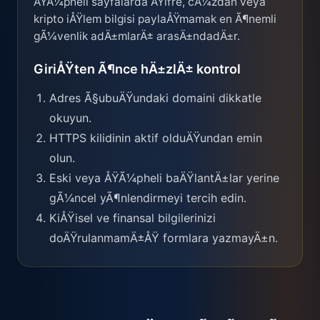
ÅŸÃ¼pheli sayfalarda ÅŸifre, cÃ¼zdan veya
kripto iÅŸlem bilgisi paylaÅŸmamak en Ã¶nemli
gÃ¼venlik adÄ±mlarÄ± arasÄ±ndadÄ±r.
GiriÅŸten Ã¶nce hÄ±zlÄ± kontrol
Adres Ã§ubuÄŸundaki domaini dikkatle
okuyun.
HTTPS kilidinin aktif olduÄŸundan emin
olun.
Eski veya ÅŸÃ¼pheli baÄŸlantÄ±lar yerine
gÃ¼ncel yÃ¶nlendirmeyi tercih edin.
KiÅŸisel ve finansal bilgilerinizi
doÄŸrulanmamÄ±ÅŸ formlara yazmayÄ±n.