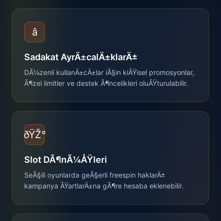
â­
Sadakat AyrÄ±calÄ±klarÄ±
DÃ¼zenli kullanÄ±cÄ±lar iÃ§in kiÅŸisel promosyonlar,
Ã¶zel limitler ve destek Ã¶ncelikleri oluÅŸturulabilir.
ðŸŽ°
Slot DÃ¶nÃ¼ÅŸleri
SeÃ§ili oyunlarda geÃ§erli freespin haklarÄ±
kampanya ÅŸartlarÄ±na gÃ¶re hesaba eklenebilir.