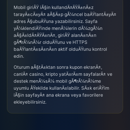
Mobil giriÅŸ iÃ§in kullandÄ±ÄŸÄ±nÄ±z
tarayÄ±cÄ±yÄ± aÃ§Ä±p gÃ¼ncel baÄŸlantÄ±yÄ±
adres Ã§ubuÄŸuna yazabilirsiniz. Sayfa
yÃ¼klendiÄŸinde menÃ¼lerin dÃ¼zgÃ¼n
aÃ§Ä±ldÄ±ÄŸÄ±nÄ±, giriÅŸ alanÄ±nÄ±n
gÃ¶rÃ¼nÃ¼r olduÄŸunu ve HTTPS
baÄŸlantÄ±sÄ±nÄ±n aktif olduÄŸunu kontrol
edin.
Oturum aÃ§tÄ±ktan sonra kupon ekranÄ±,
canlÄ± casino, kripto yatÄ±rÄ±m sayfalarÄ± ve
destek menÃ¼sÃ¼ mobil gÃ¶rÃ¼nÃ¼me
uyumlu ÅŸekilde kullanÄ±labilir. SÄ±k eriÅŸim
iÃ§in sayfayÄ± ana ekrana veya favorilere
ekleyebilirsiniz.