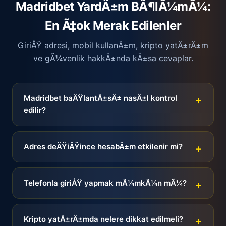
Madridbet YardÄ±m BÃ¶lÃ¼mÃ¼:
En Ã‡ok Merak Edilenler
GiriÅŸ adresi, mobil kullanÄ±m, kripto yatÄ±rÄ±m
ve gÃ¼venlik hakkÄ±nda kÄ±sa cevaplar.
Madridbet baÄŸlantÄ±sÄ± nasÄ±l kontrol
edilir?
Adres deÄŸiÅŸince hesabÄ±m etkilenir mi?
Telefonla giriÅŸ yapmak mÃ¼mkÃ¼n mÃ¼?
Kripto yatÄ±rÄ±mda nelere dikkat edilmeli?