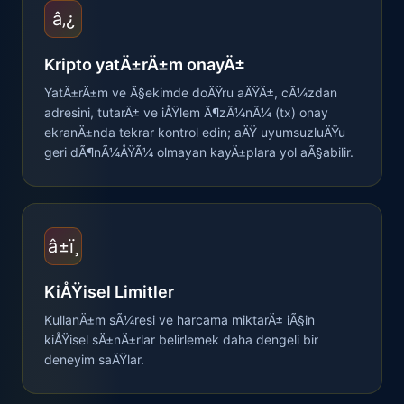
â‚¿
Kripto yatÄ±rÄ±m onayÄ±
YatÄ±rÄ±m ve Ã§ekimde doÄŸru aÄŸÄ±, cÃ¼zdan
adresini, tutarÄ± ve iÅŸlem Ã¶zÃ¼nÃ¼ (tx) onay
ekranÄ±nda tekrar kontrol edin; aÄŸ uyumsuzluÄŸu
geri dÃ¶nÃ¼ÅŸÃ¼ olmayan kayÄ±plara yol aÃ§abilir.
â±ï¸
KiÅŸisel Limitler
KullanÄ±m sÃ¼resi ve harcama miktarÄ± iÃ§in
kiÅŸisel sÄ±nÄ±rlar belirlemek daha dengeli bir
deneyim saÄŸlar.