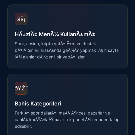
âš¡
HÄ±zlÄ± MenÃ¼ KullanÄ±mÄ±
Spor, casino, kripto yatÄ±rÄ±m ve destek
bÃ¶lÃ¼mleri arasÄ±nda geÃ§iÅŸ yapmak iÃ§in sayfa
iÃ§i alanlar dÃ¼zenli bir yapÄ± izler.
ðŸŽ¯
Bahis Kategorileri
FarklÄ± spor dallarÄ±, maÃ§ Ã¶ncesi pazarlar ve
canlÄ± karÅŸÄ±laÅŸmalar tek panel Ã¼zerinden takip
edilebilir.