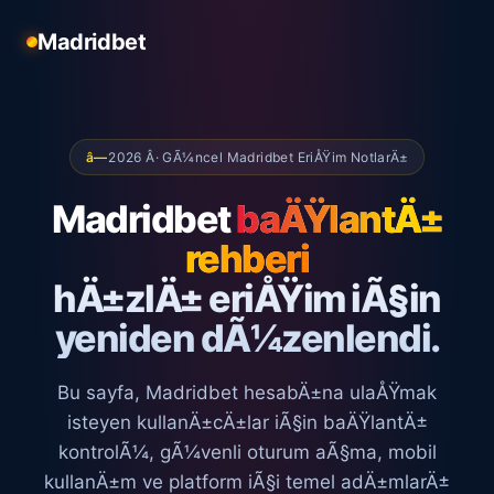
Madridbet
â—
2026 Â· GÃ¼ncel Madridbet EriÅŸim NotlarÄ±
Madridbet
baÄŸlantÄ±
rehberi
hÄ±zlÄ± eriÅŸim iÃ§in
yeniden dÃ¼zenlendi.
Bu sayfa, Madridbet hesabÄ±na ulaÅŸmak
isteyen kullanÄ±cÄ±lar iÃ§in baÄŸlantÄ±
kontrolÃ¼, gÃ¼venli oturum aÃ§ma, mobil
kullanÄ±m ve platform iÃ§i temel adÄ±mlarÄ±