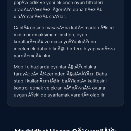
popÃ¼lerlik ve yeni eklenen oyun filtreleri
aradÄ±ÄŸÄ±nÄ±z iÃ§eriÄŸe daha hÄ±zlÄ±
ulaÅŸmanÄ±zÄ± saÄŸlar.
CanlÄ± casino masasÄ±na katÄ±lmadan Ã¶nce
minimum-maksimum limitleri, oyun
kurallarÄ±nÄ± ve masa yoÄŸunluÄŸunu
incelemek daha bilinÃ§li bir tercih yapmanÄ±za
yardÄ±mcÄ± olur.
Mobil cihazlarda oyunlar Ã§oÄŸunlukla
tarayÄ±cÄ± Ã¼zerinden Ã§alÄ±ÅŸÄ±r. Daha
stabil kullanÄ±m iÃ§in baÄŸlantÄ± kalitesini
kontrol etmek ve ekran yÃ¶nÃ¼nÃ¼ oyuna
uygun ÅŸekilde ayarlamak yararlÄ± olabilir.