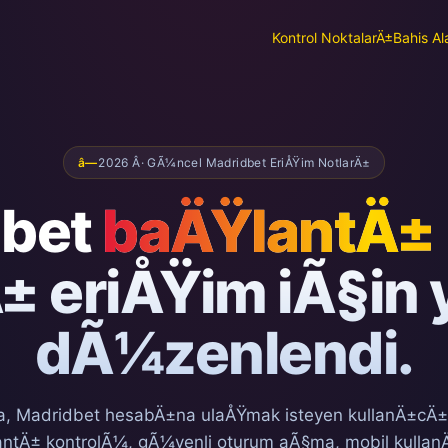
Kontrol NoktalarÄ±
Bahis A
â—
2026 Â· GÃ¼ncel Madridbet EriÅŸim NotlarÄ±
dbet
baÄŸlantÄ± 
± eriÅŸim iÃ§in 
dÃ¼zenlendi.
a, Madridbet hesabÄ±na ulaÅŸmak isteyen kullanÄ±cÄ±l
ntÄ± kontrolÃ¼, gÃ¼venli oturum aÃ§ma, mobil kulla