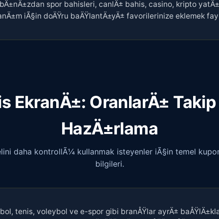
Ä±nÄ±zdan spor bahisleri, canlÄ± bahis, casino, kripto yat
lanÄ±m iÃ§in doÄŸru baÄŸlantÄ±yÄ± favorilerinize eklemek fay
is EkranÄ±: OranlarÄ± Takip
HazÄ±rlama
lini daha kontrollÃ¼ kullanmak isteyenler iÃ§in temel kupo
bilgileri.
, tenis, voleybol ve e-spor gibi branÅŸlar ayrÄ± baÅŸlÄ±klar a