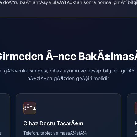
 doÄŸru baÄŸlantÄ±ya ulaÅŸtÄ±ktan sonra normal giriÅŸ bilgile
Girmeden Ã–nce BakÄ±lmas
, gÃ¼venlik simgesi, cihaz uyumu ve hesap bilgileri giriÅŸ
hÄ±zlÄ±ca gÃ¶zden geÃ§irilmelidir.
ðŸ“±
Cihaz Dostu TasarÄ±m
a
Telefon, tablet ve masaÃ¼stÃ¼
S