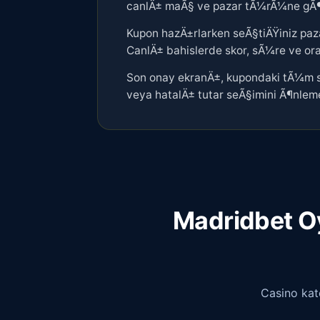
canlÄ± maÃ§ ve pazar tÃ¼rÃ¼ne gÃ¶r
Kupon hazÄ±rlarken seÃ§tiÄŸiniz pa
CanlÄ± bahislerde skor, sÃ¼re ve ora
Son onay ekranÄ±, kupondaki tÃ¼m s
veya hatalÄ± tutar seÃ§imini Ã¶nle
Madridbet O
Casino kate