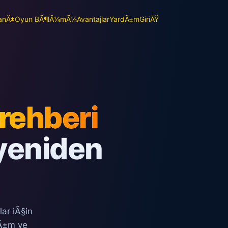
lanÄ±
Oyun BÃ¶lÃ¼mÃ¼
Avantajlar
YardÄ±m
GiriÅŸ
rehberi
yeniden
ar iÃ§in
nÄ±m ve