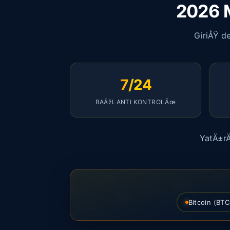
2026 
GiriÅŸ d
7/24
BAÄžLANTI KONTROLÃœ
YatÄ±rÄ
Bitcoin (BTC