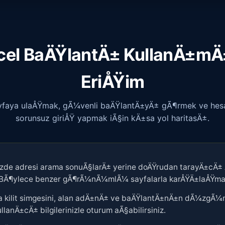
cel BaÄŸlantÄ± KullanÄ±m
EriÅŸim
yfaya ulaÅŸmak, gÃ¼venli baÄŸlantÄ±yÄ± gÃ¶rmek ve he
sorunsuz giriÅŸ yapmak iÃ§in kÄ±sa yol haritasÄ±.
nizde adresi arama sonuÃ§larÄ± yerine doÄŸrudan tarayÄ±c
 BÃ¶ylece benzer gÃ¶rÃ¼nÃ¼mlÃ¼ sayfalarla karÅŸÄ±laÅŸma i
ilit simgesini, alan adÄ±nÄ± ve baÄŸlantÄ±nÄ±n dÃ¼zgÃ¼n 
lanÄ±cÄ± bilgilerinizle oturum aÃ§abilirsiniz.