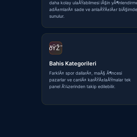
daha kolay ulaÅŸabilmesi iÃ§in yÃ¶nlendirm
adÄ±mlarÄ± sade ve anlaÅŸÄ±lÄ±r biÃ§imd
sunulur.
ðŸŽ¯
Bahis Kategorileri
FarklÄ± spor dallarÄ±, maÃ§ Ã¶ncesi
pazarlar ve canlÄ± karÅŸÄ±laÅŸmalar tek
panel Ã¼zerinden takip edilebilir.