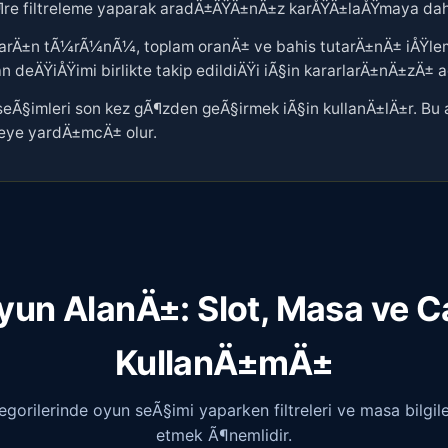
e filtreleme yaparak aradÄ±ÄŸÄ±nÄ±z karÅŸÄ±laÅŸmaya daha 
zarÄ±n tÃ¼rÃ¼nÃ¼, toplam oranÄ± ve bahis tutarÄ±nÄ± iÅŸlem
n deÄŸiÅŸimi birlikte takip edildiÄŸi iÃ§in kararlarÄ±nÄ±zÄ± 
eÃ§imleri son kez gÃ¶zden geÃ§irmek iÃ§in kullanÄ±lÄ±r. B
meye yardÄ±mcÄ± olur.
yun AlanÄ±: Slot, Masa ve C
KullanÄ±mÄ±
gorilerinde oyun seÃ§imi yaparken filtreleri ve masa bilgile
etmek Ã¶nemlidir.