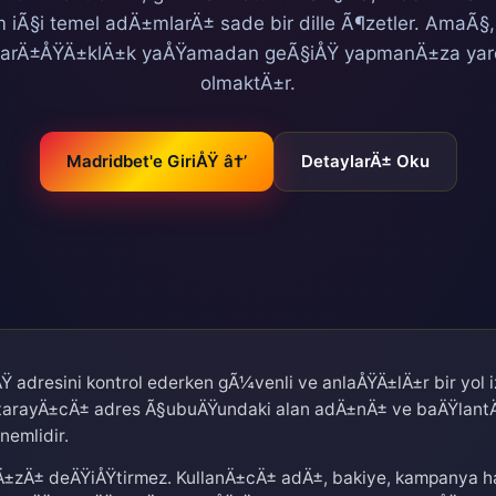
m iÃ§i temel adÄ±mlarÄ± sade bir dille Ã¶zetler. AmaÃ§
karÄ±ÅŸÄ±klÄ±k yaÅŸamadan geÃ§iÅŸ yapmanÄ±za y
olmaktÄ±r.
Madridbet'e GiriÅŸ â†’
DetaylarÄ± Oku
iÅŸ adresini kontrol ederken gÃ¼venli ve anlaÅŸÄ±lÄ±r bir yol 
 tarayÄ±cÄ± adres Ã§ubuÄŸundaki alan adÄ±nÄ± ve baÄŸlan
emlidir.
nÄ±zÄ± deÄŸiÅŸtirmez. KullanÄ±cÄ± adÄ±, bakiye, kampanya h