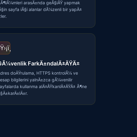
Ã¶lÃ¼mleri arasÄ±nda geÃ§iÅŸ yapmak
Ã§in sayfa iÃ§i alanlar dÃ¼zenli bir yapÄ±
zler.
Ÿ›¡ï¸
GÃ¼venlik FarkÄ±ndalÄ±ÄŸÄ±
dres doÄŸrulama, HTTPS kontrolÃ¼ ve
esap bilgilerini yalnÄ±zca gÃ¼venilir
ayfalarda kullanma alÄ±ÅŸkanlÄ±ÄŸÄ± Ã¶ne
§Ä±karÄ±lÄ±r.