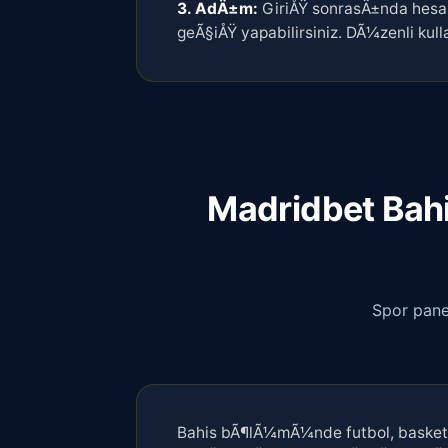
3. AdÄ±m:
GiriÅŸ sonrasÄ±nda hesab
geÃ§iÅŸ yapabilirsiniz. DÃ¼zenli kul
Madridbet Bah
Spor pane
Bahis bÃ¶lÃ¼mÃ¼nde futbol, basketbol