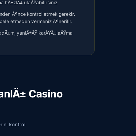
hÄ±zlÄ± ulaÅŸabilirsiniz.
den Ã¶nce kontrol etmek gerekir.
acele etmeden vermeniz Ã¶nerilir.
u adÄ±m, yanlÄ±ÅŸ karÅŸÄ±laÅŸma
anlÄ± Casino
rini kontrol