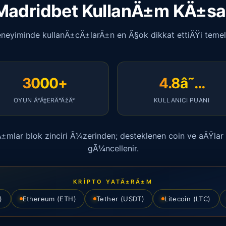
Madridbet KullanÄ±m KÄ±sa 
eneyiminde kullanÄ±cÄ±larÄ±n en Ã§ok dikkat ettiÄŸi temel 
3000+
4.8â˜…
OYUN Ä°Ã‡ERÄ°ÄžÄ°
KULLANICI PUANI
±mlar blok zinciri Ã¼zerinden; desteklenen coin ve aÄŸlar
gÃ¼ncellenir.
KRIPTO YATÄ±RÄ±M
)
Ethereum (ETH)
Tether (USDT)
Litecoin (LTC)