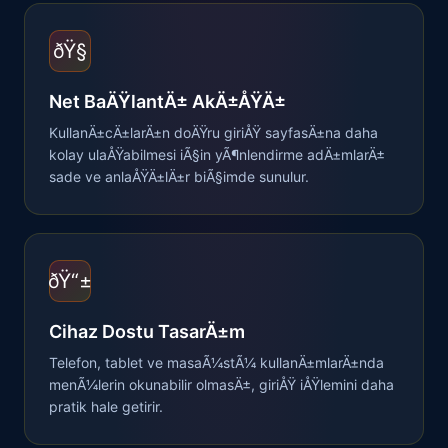
ðŸ§­
Net BaÄŸlantÄ± AkÄ±ÅŸÄ±
KullanÄ±cÄ±larÄ±n doÄŸru giriÅŸ sayfasÄ±na daha
kolay ulaÅŸabilmesi iÃ§in yÃ¶nlendirme adÄ±mlarÄ±
sade ve anlaÅŸÄ±lÄ±r biÃ§imde sunulur.
ðŸ“±
Cihaz Dostu TasarÄ±m
Telefon, tablet ve masaÃ¼stÃ¼ kullanÄ±mlarÄ±nda
menÃ¼lerin okunabilir olmasÄ±, giriÅŸ iÅŸlemini daha
pratik hale getirir.