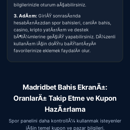
bilgilerinizle oturum aÃ§abilirsiniz.
3. AdÄ±m:
GiriÅŸ sonrasÄ±nda
hesabÄ±nÄ±zdan spor bahisleri, canlÄ± bahis,
casino, kripto yatÄ±rÄ±m ve destek
bÃ¶lÃ¼mlerine geÃ§iÅŸ yapabilirsiniz. DÃ¼zenli
kullanÄ±m iÃ§in doÄŸru baÄŸlantÄ±yÄ±
favorilerinize eklemek faydalÄ± olur.
Madridbet Bahis EkranÄ±:
OranlarÄ± Takip Etme ve Kupon
HazÄ±rlama
Spor panelini daha kontrollÃ¼ kullanmak isteyenler
iÃ§in temel kupon ve pazar bilgileri.