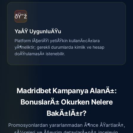
ðŸ”ž
YaÅŸ UygunluÄŸu
Platform iÃ§eriÄŸi yetiÅŸkin kullanÄ±cÄ±lara
yÃ¶neliktir; gerekli durumlarda kimlik ve hesap
doÄŸrulamasÄ± istenebilir.
Madridbet Kampanya AlanÄ±:
BonuslarÄ± Okurken Nelere
BakÄ±lÄ±r?
Promosyonlardan yararlanmadan Ã¶nce ÅŸartlarÄ±,
sÃ¼releri ve Ã§evrim detaylarÄ±nÄ± inceleyin.