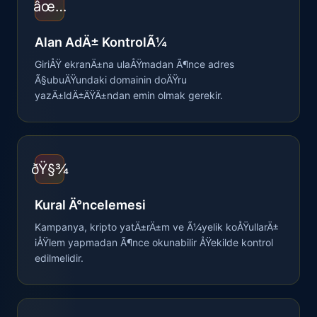
âœ…
Alan AdÄ± KontrolÃ¼
GiriÅŸ ekranÄ±na ulaÅŸmadan Ã¶nce adres
Ã§ubuÄŸundaki domainin doÄŸru
yazÄ±ldÄ±ÄŸÄ±ndan emin olmak gerekir.
ðŸ§¾
Kural Ä°ncelemesi
Kampanya, kripto yatÄ±rÄ±m ve Ã¼yelik koÅŸullarÄ±
iÅŸlem yapmadan Ã¶nce okunabilir ÅŸekilde kontrol
edilmelidir.