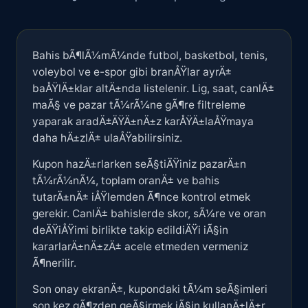
Bahis bÃ¶lÃ¼mÃ¼nde futbol, basketbol, tenis,
voleybol ve e-spor gibi branÅŸlar ayrÄ±
baÅŸlÄ±klar altÄ±nda listelenir. Lig, saat, canlÄ±
maÃ§ ve pazar tÃ¼rÃ¼ne gÃ¶re filtreleme
yaparak aradÄ±ÄŸÄ±nÄ±z karÅŸÄ±laÅŸmaya
daha hÄ±zlÄ± ulaÅŸabilirsiniz.
Kupon hazÄ±rlarken seÃ§tiÄŸiniz pazarÄ±n
tÃ¼rÃ¼nÃ¼, toplam oranÄ± ve bahis
tutarÄ±nÄ± iÅŸlemden Ã¶nce kontrol etmek
gerekir. CanlÄ± bahislerde skor, sÃ¼re ve oran
deÄŸiÅŸimi birlikte takip edildiÄŸi iÃ§in
kararlarÄ±nÄ±zÄ± acele etmeden vermeniz
Ã¶nerilir.
Son onay ekranÄ±, kupondaki tÃ¼m seÃ§imleri
son kez gÃ¶zden geÃ§irmek iÃ§in kullanÄ±lÄ±r.