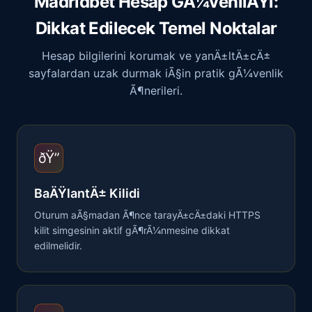
Madridbet Hesap GÃ¼venliÄŸi:
Dikkat Edilecek Temel Noktalar
Hesap bilgilerini korumak ve yanÄ±ltÄ±cÄ±
sayfalardan uzak durmak iÃ§in pratik gÃ¼venlik
Ã¶nerileri.
ðŸ”
BaÄŸlantÄ± Kilidi
Oturum aÃ§madan Ã¶nce tarayÄ±cÄ±daki HTTPS
kilit simgesinin aktif gÃ¶rÃ¼nmesine dikkat
edilmelidir.